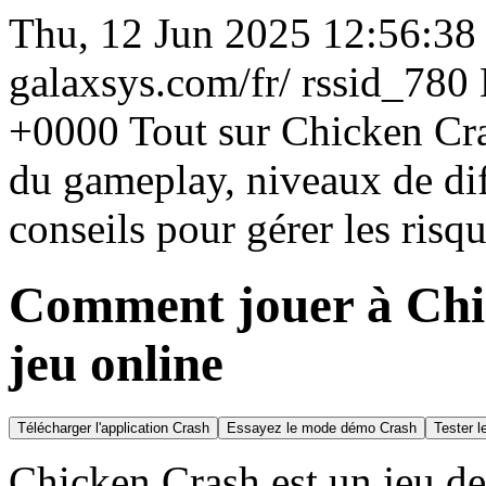
Thu, 12 Jun 2025 12:56:38
galaxsys.com/fr/
rssid_780
+0000
Tout sur Chicken Cra
du gameplay, niveaux de diff
conseils pour gérer les risqu
Comment jouer à Chic
jeu online
Télécharger l'application Crash
Essayez le mode démo Crash
Tester l
Chicken Crash est un jeu de