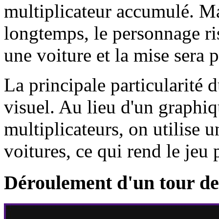
multiplicateur accumulé. Mai
longtemps, le personnage ris
une voiture et la mise sera 
La principale particularité 
visuel. Au lieu d'un graphiq
multiplicateurs, on utilise 
voitures, ce qui rend le jeu p
Déroulement d'un tour de