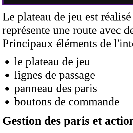
Le plateau de jeu est réalisé
représente une route avec 
Principaux éléments de l'int
le plateau de jeu
lignes de passage
panneau des paris
boutons de commande
Gestion des paris et actio