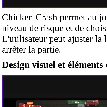
Chicken Crash permet au jo
niveau de risque et de choisi
L'utilisateur peut ajuster la
arrêter la partie.
Design visuel et éléments 