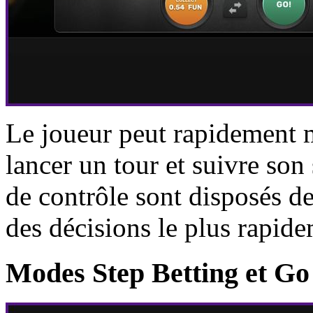
Le joueur peut rapidement m
lancer un tour et suivre son
de contrôle sont disposés d
des décisions le plus rapide
Modes Step Betting et G