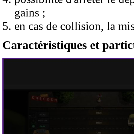
gains ;
en cas de collision, la mi
Caractéristiques et partic