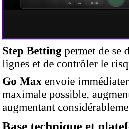
Step Betting
permet de se d
lignes et de contrôler le ris
Go Max
envoie immédiateme
maximale possible, augmenta
augmentant considérablement
Base technique et plate