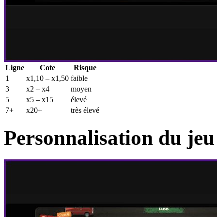
Ligne
Cote
Risque
1
x1,10 – x1,50
faible
3
x2 – x4
moyen
5
x5 – x15
élevé
7+
x20+
très élevé
Personnalisation du jeu