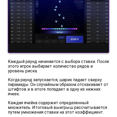
Каждый раунд начинается с выбора ставки. После
этого игрок выбирает количество рядов и
уровень риска.
Когда раунд запускается, шарик падает сверху
пирамиды. Он случайным образом отскакивает от
штифтов и в итоге попадает в одну из нижних
ячеек.
Каждая ячейка содержит определенный
множитель. Итоговый выигрыш рассчитывается
путем умножения ставки на этот коэффициент.