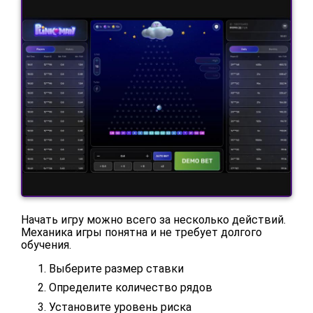
Начать игру можно всего за несколько действий.
Механика игры понятна и не требует долгого
обучения.
Выберите размер ставки
Определите количество рядов
Установите уровень риска