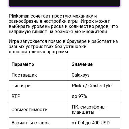
Plinkoman сочетает простую механику и
разнообразные настройки игры. Игрок может
выбирать уровень риска и количество рядов, что
напрямую влияет на возможные множители.
Игра запускается прямо в браузере и работает на
разных устройствах без установки
дополнительных программ.
Параметр
Значение
Поставщик
Galaxsys
Тип игры
Plinko / Crash-style
RTP
до 97%
ПК, смартфоны,
Совместимость
планшеты
Варианты ставок
от 0.4 до 400 USD