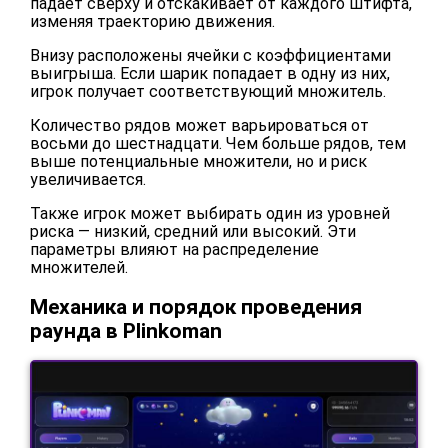
падает сверху и отскакивает от каждого штифта,
изменяя траекторию движения.
Внизу расположены ячейки с коэффициентами
выигрыша. Если шарик попадает в одну из них,
игрок получает соответствующий множитель.
Количество рядов может варьироваться от
восьми до шестнадцати. Чем больше рядов, тем
выше потенциальные множители, но и риск
увеличивается.
Также игрок может выбирать один из уровней
риска — низкий, средний или высокий. Эти
параметры влияют на распределение
множителей.
Механика и порядок проведения
раунда в Plinkoman