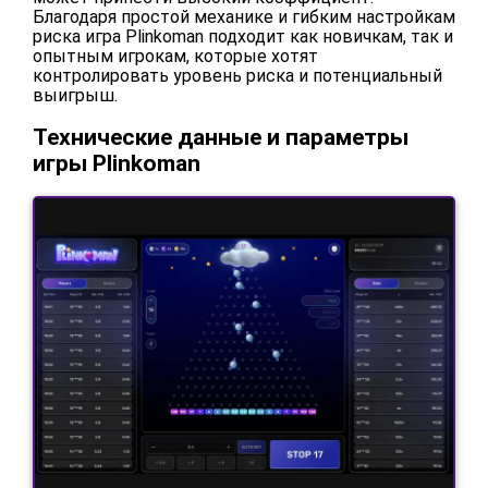
Благодаря простой механике и гибким настройкам
риска игра Plinkoman подходит как новичкам, так и
опытным игрокам, которые хотят
контролировать уровень риска и потенциальный
выигрыш.
Технические данные и параметры
игры Plinkoman