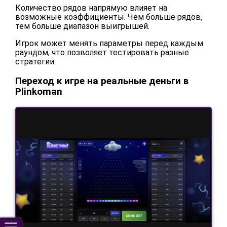
Количество рядов напрямую влияет на
возможные коэффициенты. Чем больше рядов,
тем больше диапазон выигрышей.
Игрок может менять параметры перед каждым
раундом, что позволяет тестировать разные
стратегии.
Переход к игре на реальные деньги в
Plinkoman