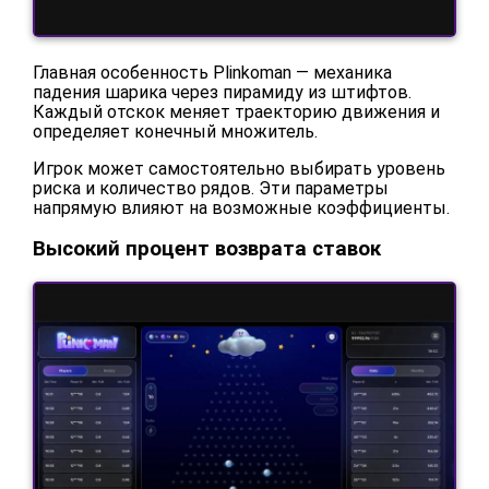
Главная особенность Plinkoman — механика
падения шарика через пирамиду из штифтов.
Каждый отскок меняет траекторию движения и
определяет конечный множитель.
Игрок может самостоятельно выбирать уровень
риска и количество рядов. Эти параметры
напрямую влияют на возможные коэффициенты.
Высокий процент возврата ставок