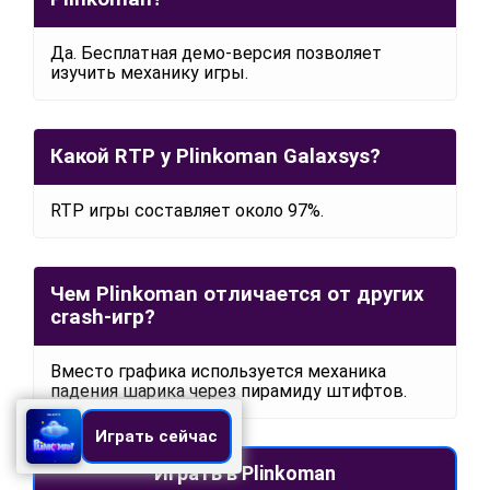
Да. Бесплатная демо-версия позволяет
изучить механику игры.
Какой RTP у Plinkoman Galaxsys?
RTP игры составляет около 97%.
Чем Plinkoman отличается от других
crash-игр?
Вместо графика используется механика
падения шарика через пирамиду штифтов.
Играть сейчас
Играть в Plinkoman