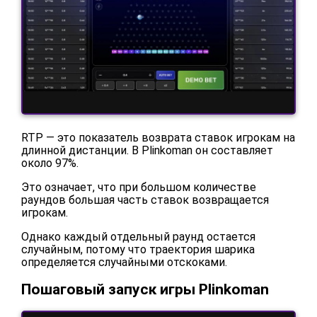
RTP — это показатель возврата ставок игрокам на
длинной дистанции. В Plinkoman он составляет
около 97%.
Это означает, что при большом количестве
раундов большая часть ставок возвращается
игрокам.
Однако каждый отдельный раунд остается
случайным, потому что траектория шарика
определяется случайными отскоками.
Пошаговый запуск игры Plinkoman