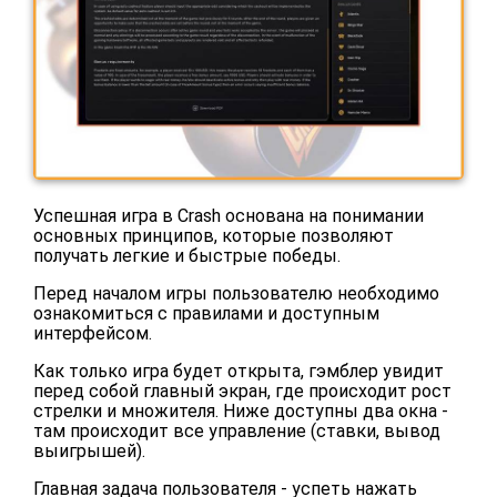
Успешная игра в Crash основана на понимании
основных принципов, которые позволяют
получать легкие и быстрые победы.
Перед началом игры пользователю необходимо
ознакомиться с правилами и доступным
интерфейсом.
Как только игра будет открыта, гэмблер увидит
перед собой главный экран, где происходит рост
стрелки и множителя. Ниже доступны два окна -
там происходит все управление (ставки, вывод
выигрышей).
Главная задача пользователя - успеть нажать