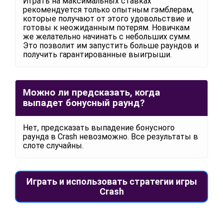
Играть на максимальных ставках
рекомендуется только опытным гэмблерам,
которые получают от этого удовольствие и
готовы к неожиданным потерям. Новичкам
же желательно начинать с небольших сумм.
Это позволит им запустить больше раундов и
получить гарантированные выигрыши.
Можно ли предсказать, когда
выпадет бонусный раунд?
Нет, предсказать выпадение бонусного
раунда в Crash невозможно. Все результаты в
слоте случайны.
Играть и использовать стратегии игры
Crash