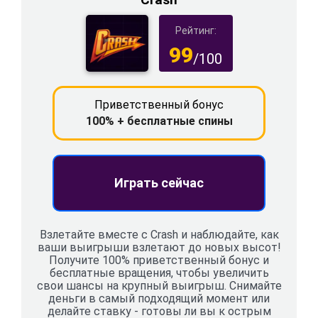
Рейтинг:
99
/100
Приветственный бонус
100% + бесплатные спины
Играть сейчас
Взлетайте вместе с Crash и наблюдайте, как
ваши выигрыши взлетают до новых высот!
Получите 100% приветственный бонус и
бесплатные вращения, чтобы увеличить
свои шансы на крупный выигрыш. Снимайте
деньги в самый подходящий момент или
делайте ставку - готовы ли вы к острым