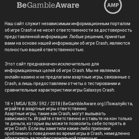
Наш сайт служит независимым информационным порталом
об игре Crash и не несет ответственности за достоверность
представленной информации. Любые решения, принятые
вами на основе нашей информации об игре Crash, являются
полностью вашей ответственностью.
Этот сайт предназначен исключительно для
информационных целей об игре Crash. Мы не являемся
онлайн-казино и не предлагаем азартные игры, связанные с
Crash, а лишь предоставляем отчеты о тестировании и
сравнительные характеристики игры Galaxsys Crash.
18 + | MGA/ B2B/ 592 / 2018 | BeGambleAware.org | Пожалуйста,
играйте в азартные игры ответственно
Азартные игры, такие как Crash, могут вызывать
зависимость. Играйте ответственно и ставьте на кон только
те деньги, которые вы можете позволить себе потерять в
игре Crash. Если вы заметили какие-либо признаки
проблемного поведения во время игры в Crash, немедленно
обратитесь за профессиональной помощью.