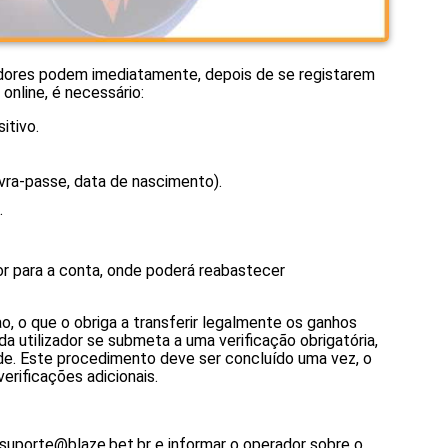
zadores podem imediatamente, depois de se registarem
online, é necessário:
itivo.
avra-passe, data de nascimento).
.
dor para a conta, onde poderá reabastecer
o, o que o obriga a transferir legalmente os ganhos
da utilizador se submeta a uma verificação obrigatória,
dade. Este procedimento deve ser concluído uma vez, o
erificações adicionais.
- suporte@blaze.bet.br e informar o operador sobre o