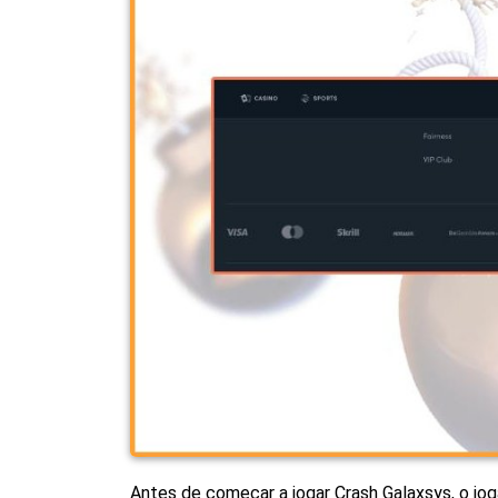
Antes de começar a jogar Crash Galaxsys, o jo