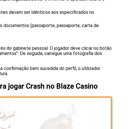
stes devem ser idênticos aos especificados no
es documentos (passaporte, passaporte, carta de
s do gabinete pessoal. O jogador deve clicar no botão
umentos". De seguida, carregue uma fotografia dos
a confirmação bem sucedida do perfil, o utilizador
ura.
a jogar Crash no Blaze Casino