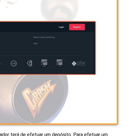
gador terá de efetuar um depósito. Para efetuar um