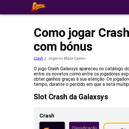
Como jogar Crash
com bónus
Crash
Jogar no Blaze Casino
O jogo Crash Galaxsys apareceu no catálogo do 
entre os novatos como entre os jogadores expe
obter ganhos graças à sua atenção. Os jogadore
tempo, durante o período em que a seta multipl
Slot Crash da Galaxsys
Crash
Classificação: