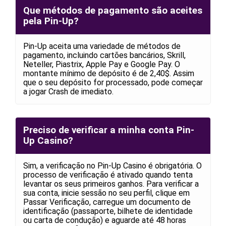
Que métodos de pagamento são aceites
pela Pin-Up?
Pin-Up aceita uma variedade de métodos de
pagamento, incluindo cartões bancários, Skrill,
Neteller, Piastrix, Apple Pay e Google Pay. O
montante mínimo de depósito é de 2,40$. Assim
que o seu depósito for processado, pode começar
a jogar Crash de imediato.
Preciso de verificar a minha conta Pin-
Up Casino?
Sim, a verificação no Pin-Up Casino é obrigatória. O
processo de verificação é ativado quando tenta
levantar os seus primeiros ganhos. Para verificar a
sua conta, inicie sessão no seu perfil, clique em
Passar Verificação, carregue um documento de
identificação (passaporte, bilhete de identidade
ou carta de condução) e aguarde até 48 horas