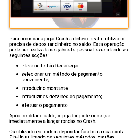
Para começar a jogar Crash a dinheiro real, o utilizador
precisa de depositar dinheiro no saldo. Esta operação
pode ser realizada no gabinete pessoal, executando as
seguintes acções:
clicar no botão Recarregar;
selecionar um método de pagamento
conveniente;
introduzir o montante
introduzir os detalhes do pagamento;
efetuar o pagamento.
Após creditar o saldo, o jogador pode começar
imediatamente a lançar rondas no Crash.
Os utilizadores podem depositar fundos na sua conta
Pin-Up utilizando os seguintes métodos: cartões