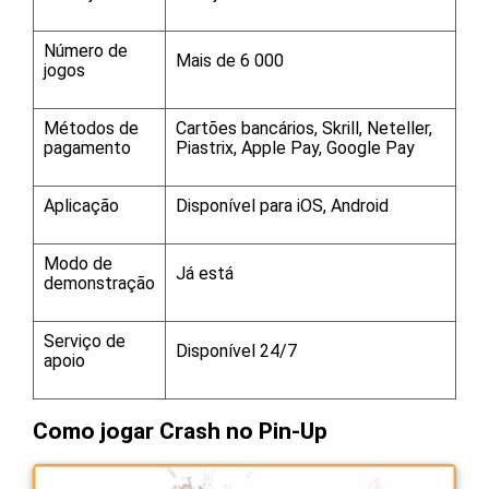
Número de
Mais de 6 000
jogos
Métodos de
Cartões bancários, Skrill, Neteller,
pagamento
Piastrix, Apple Pay, Google Pay
Aplicação
Disponível para iOS, Android
Modo de
Já está
demonstração
Serviço de
Disponível 24/7
apoio
Como jogar Crash no Pin-Up