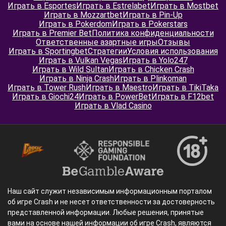
Играть в Esportes
Играть в Estrelabet
Играть в Mostbet
Играть в Mozzartbet
Играть в Pin-Up
Играть в Pokerdom
Играть в Pokerstars
Играть в Premier Bet
Политика конфиденциальности
Ответственные азартные игры
Отзывы
Играть в Sportingbet
Стратегии
Условия использования
Играть в Vulkan Vegas
Играть в Yolo247
Играть в Wild Sultan
Играть в Chicken Crash
Играть в Ninja Crash
Играть в Plinkoman
Играть в Tower Rush
Играть в Maestro
Играть в TikiTaka
Играть в Giochi24
Играть в PowerBet
Играть в F12bet
Играть в Vlad Casino
Наш сайт служит независимым информационным порталом
об игре Crash и не несет ответственности за достоверность
представленной информации. Любые решения, принятые
вами на основе нашей информации об игре Crash, являются