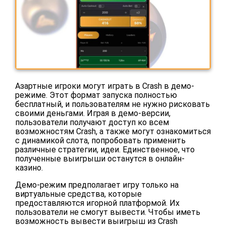
Азартные игроки могут играть в Crash в демо-
режиме. Этот формат запуска полностью
бесплатный, и пользователям не нужно рисковать
своими деньгами. Играя в демо-версии,
пользователи получают доступ ко всем
возможностям Crash, а также могут ознакомиться
с динамикой слота, попробовать применить
различные стратегии, идеи. Единственное, что
полученные выигрыши останутся в онлайн-
казино.
Демо-режим предполагает игру только на
виртуальные средства, которые
предоставляются игорной платформой. Их
пользователи не смогут вывести. Чтобы иметь
возможность вывести выигрыш из Crash