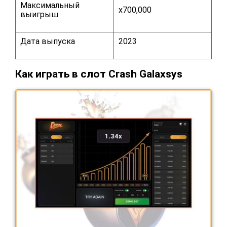
Максимальный
х700,000
выигрыш
Дата выпуска
2023
Как играть в слот Crash Galaxsys