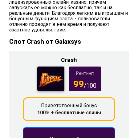
лицензированных онлайн-казино, причем
запускать ее можно как бесплатно, так и на
реальные деньги. Благодаря легким выигрышам и
бонусным функциям слота, - пользователи
отлично проводят в нем время и получают
азартное удовольствие.
Слот Crash от Galaxsys
Crash
Рейтинг:
99
/100
Приветственный бонус
100% + бесплатные спины