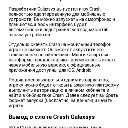
Разработчик Galaxsys выпустил игру Crash,
полностью адаптированную для мобильных
устройств. Ее можно запускать на смартфонах и
планшетах, а весь интерфейс будет
автоматически подстраиваться под масштаб
экрана устройства.
Отдельно скачать Crash на мобильный телефон
игрок не сможет. Он сможет запустить его
только через онлайн-казино. Многие азартные
платформы предоставляют возможность играть
через мобильную версию, а официальные
приложения доступны для iOS, Android.
Решив воспользоваться одним из вариантов,
игроку нужно будет открыть азартную платформу,
выполнить авторизацию в личном кабинете и
найти в библиотеке Crash. Далее следует выбрать
формат запуска (бесплатно, на деньги) и начать
играть.
Вывод о слоте Crash Galaxsys
Игра Crash понравится как новичкам, так и