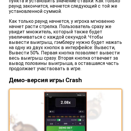
пункта и установить значение ставки. Как только
раунд закончится, начнется следующий с той же
установленной суммой.
Как только раунд начнется, у игрока мгновенно
начнет расти стрелка. Пользователь сразу же
увидит множитель, который также будет
увеличиваться с каждой секундой. Чтобы
вывести выигрыш, гэмблеру нужно будет нажать
на одну из двух кнопок в интерфейсе: Вывести,
Вывести 50%. Первая кнопка позволяет вывести
весь выигрыш сразу. Вторая кнопка отвечает за
вывод половины выигрыша, а оставшаяся часть
продолжает участвовать в игре.
Демо-версия игры Crash