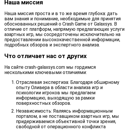
Наша миссия
Наша миссия проста и в то же время глубока: дать
вам знания и понимание, необходимые для принятия
обоснованных решений о Crash Game от Galaxsys. В
отличие от платформ, напрямую предлагающих услуги
азартных игр, мы сосредоточены исключительно на
предоставлении высококачественной информации,
подробных обзоров и экспертного анализа.
Что отличает нас от других
На сайте crash-galaxsys.com мы гордимся
несколькими ключевыми отличиями:
Отраслевая экспертиза: Благодаря обширному
опыту Оливера в области анализа игр и
психологии игроков мы предлагаем
информацию, выходящую за рамки
поверхностных обзоров.
Независимость: Являясь информационным
порталом, а не поставщиком азартных игр, мы
придерживаемся объективной точки зрения,
свободной от операционного конфликта