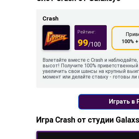
Crash
Рейтинг:
Прив
99
100% +
/100
Взлетайте вместе с Crash и наблюдайт
высот! Получите 100% приветственный 
увеличить свои шансы на крупный выи
момент или делайте ставку - готовы л
Играть в 
Игра Crash от студии Galax