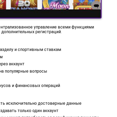
ентрализованное управление всеми функциями
з дополнительных регистраций.
-разделу и спортивным ставкам
ем
рез аккаунт
на популярные вопросы
нусов и финансовых операций
ать исключительно достоверные данные
здавать только один аккаунт