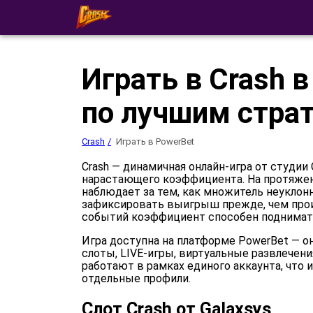
Играть в Crash 
по лучшим стра
Crash
Играть в PowerBet
Crash — динамичная онлайн-игра от студии
нарастающего коэффициента. На протяжен
наблюдает за тем, как множитель неуклон
зафиксировать выигрыш прежде, чем прои
событий коэффициент способен поднимать
Игра доступна на платформе PowerBet — 
слоты, LIVE-игры, виртуальные развлечени
работают в рамках единого аккаунта, что
отдельные профили.
Слот Crash от Galaxsys