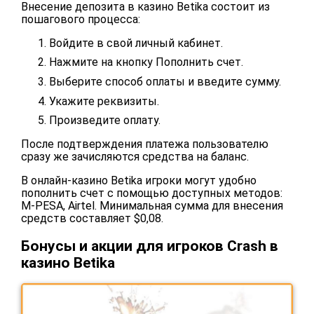
Внесение депозита в казино Betika состоит из
пошагового процесса:
Войдите в свой личный кабинет.
Нажмите на кнопку Пополнить счет.
Выберите способ оплаты и введите сумму.
Укажите реквизиты.
Произведите оплату.
После подтверждения платежа пользователю
сразу же зачисляются средства на баланс.
В онлайн-казино Betika игроки могут удобно
пополнить счет с помощью доступных методов:
M-PESA, Airtel. Минимальная сумма для внесения
средств составляет $0,08.
Бонусы и акции для игроков Crash в
казино Betika