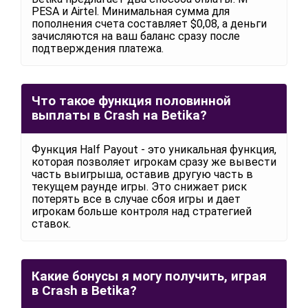
PESA и Airtel. Минимальная сумма для
пополнения счета составляет $0,08, а деньги
зачисляются на ваш баланс сразу после
подтверждения платежа.
Что такое функция половинной
выплаты в Crash на Betika?
Функция Half Payout - это уникальная функция,
которая позволяет игрокам сразу же вывести
часть выигрыша, оставив другую часть в
текущем раунде игры. Это снижает риск
потерять все в случае сбоя игры и дает
игрокам больше контроля над стратегией
ставок.
Какие бонусы я могу получить, играя
в Crash в Betika?