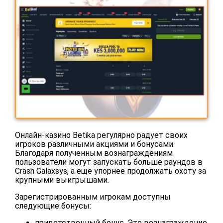
Онлайн-казино Betika регулярно радует своих
игроков различными акциями и бонусами.
Благодаря полученным вознаграждениям
пользователи могут запускать больше раундов в
Crash Galaxsys, а еще упорнее продолжать охоту за
крупными выигрышами.
Зарегистрированным игрокам доступны
следующие бонусы:
приветственный бонус. Это вознаграждение