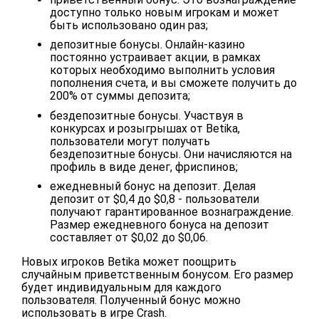
доступно только новым игрокам и может
быть использовано один раз;
депозитные бонусы. Онлайн-казино
постоянно устраивает акции, в рамках
которых необходимо выполнить условия
пополнения счета, и вы сможете получить до
200% от суммы депозита;
бездепозитные бонусы. Участвуя в
конкурсах и розыгрышах от Betika,
пользователи могут получать
бездепозитные бонусы. Они начисляются на
профиль в виде денег, фриспинов;
ежедневный бонус на депозит. Делая
депозит от $0,4 до $0,8 - пользователи
получают гарантированное вознаграждение.
Размер ежедневного бонуса на депозит
составляет от $0,02 до $0,06.
Новых игроков Betika может поощрить
случайным приветственным бонусом. Его размер
будет индивидуальным для каждого
пользователя. Полученный бонус можно
использовать в игре Crash.