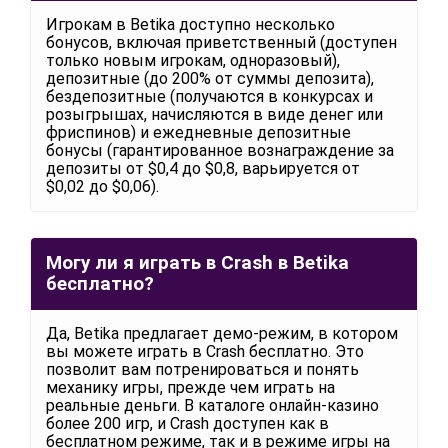
Игрокам в Betika доступно несколько
бонусов, включая приветственный (доступен
только новым игрокам, одноразовый),
депозитные (до 200% от суммы депозита),
бездепозитные (получаются в конкурсах и
розыгрышах, начисляются в виде денег или
фриспинов) и ежедневные депозитные
бонусы (гарантированное вознаграждение за
депозиты от $0,4 до $0,8, варьируется от
$0,02 до $0,06).
Могу ли я играть в Crash в Betika
бесплатно?
Да, Betika предлагает демо-режим, в котором
вы можете играть в Crash бесплатно. Это
позволит вам потренироваться и понять
механику игры, прежде чем играть на
реальные деньги. В каталоге онлайн-казино
более 200 игр, и Crash доступен как в
бесплатном режиме, так и в режиме игры на