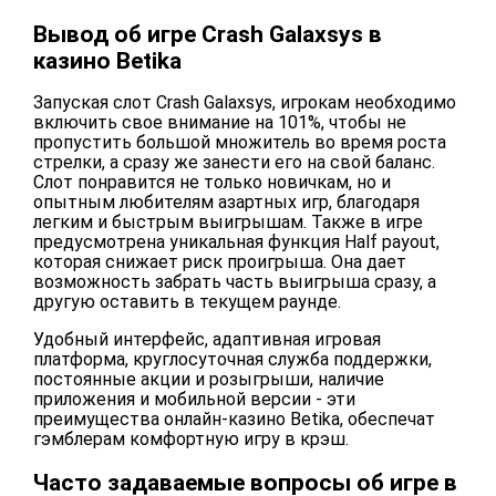
Вывод об игре Crash Galaxsys в
казино Betika
Запуская слот Crash Galaxsys, игрокам необходимо
включить свое внимание на 101%, чтобы не
пропустить большой множитель во время роста
стрелки, а сразу же занести его на свой баланс.
Слот понравится не только новичкам, но и
опытным любителям азартных игр, благодаря
легким и быстрым выигрышам. Также в игре
предусмотрена уникальная функция Half payout,
которая снижает риск проигрыша. Она дает
возможность забрать часть выигрыша сразу, а
другую оставить в текущем раунде.
Удобный интерфейс, адаптивная игровая
платформа, круглосуточная служба поддержки,
постоянные акции и розыгрыши, наличие
приложения и мобильной версии - эти
преимущества онлайн-казино Betika, обеспечат
гэмблерам комфортную игру в крэш.
Часто задаваемые вопросы об игре в