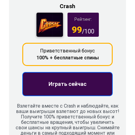
Crash
Рейтинг:
99
/100
Приветственный бонус
100% + бесплатные спины
Играть сейчас
Взлетайте вместе с Crash и наблюдайте, как
ваши выигрыши взлетают до новых высот!
Получите 100% приветственный бонус и
бесплатные вращения, чтобы увеличить
свои шансы на крупный выигрыш. Снимайте
деньги в самый подходящий момент или