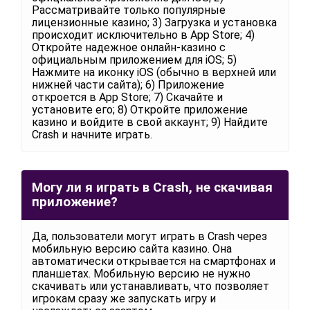
Рассматривайте только популярные
лицензионные казино; 3) Загрузка и установка
происходит исключительно в App Store; 4)
Откройте надежное онлайн-казино с
официальным приложением для iOS; 5)
Нажмите на иконку iOS (обычно в верхней или
нижней части сайта); 6) Приложение
откроется в App Store; 7) Скачайте и
установите его; 8) Откройте приложение
казино и войдите в свой аккаунт; 9) Найдите
Crash и начните играть.
Могу ли я играть в Crash, не скачивая
приложение?
Да, пользователи могут играть в Crash через
мобильную версию сайта казино. Она
автоматически открывается на смартфонах и
планшетах. Мобильную версию не нужно
скачивать или устанавливать, что позволяет
игрокам сразу же запускать игру и