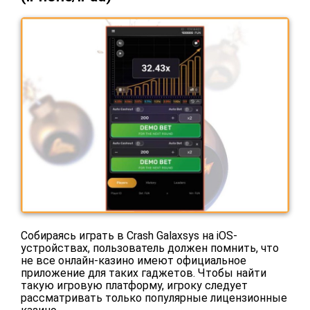
Собираясь играть в Crash Galaxsys на iOS-
устройствах, пользователь должен помнить, что
не все онлайн-казино имеют официальное
приложение для таких гаджетов. Чтобы найти
такую игровую платформу, игроку следует
рассматривать только популярные лицензионные