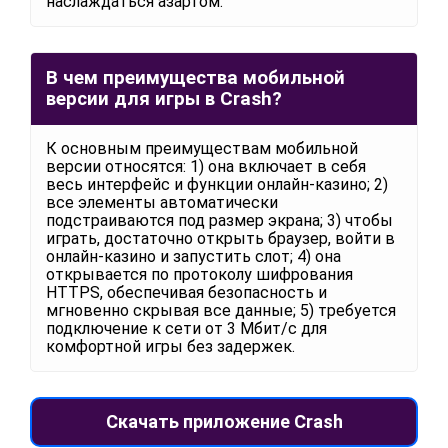
наслаждаться азартом.
В чем преимущества мобильной
версии для игры в Crash?
К основным преимуществам мобильной
версии относятся: 1) она включает в себя
весь интерфейс и функции онлайн-казино; 2)
все элементы автоматически
подстраиваются под размер экрана; 3) чтобы
играть, достаточно открыть браузер, войти в
онлайн-казино и запустить слот; 4) она
открывается по протоколу шифрования
HTTPS, обеспечивая безопасность и
мгновенно скрывая все данные; 5) требуется
подключение к сети от 3 Мбит/с для
комфортной игры без задержек.
Скачать приложение Crash