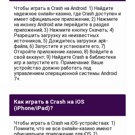
Чтобы играть в Crash на Android: 1) Найдите
надежное онлайн-казино, где Crash доступен и
имеет официальное приложение; 2) Нажмите
на иконку Android или перейдите в раздел
приложений; 3) Нажмите кнопку Скачать; 4)
Разрешить загрузку из неизвестных
источников; 5) Дождитесь загрузки .apk-
файла; 6) Запустите и установите его; 7)
Откройте приложение казино; 8) Войдите в
свой аккаунт; 9) Найдите Crash в библиотеке
игр и запустите его. Примечание: Ваше
устройство должно работать под
управлением операционной системы Android
7+.
Как играть в Crash на iOS
(iPhone/iPad)?
Чтобы играть в Crash на iOS-устройствах: 1)
Помните, что не все онлайн-казино имеют
официальное приложение для iOS; 2)