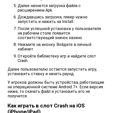
Далее начнется загрузка файла с
расширением Apk.
Дождавшись загрузки, плеер нужно
запустить и нажать на Install.
После успешной установки у пользователя
на рабочем столе появится
соответствующий значок казино.
Нажмите на иконку. Войдите в личный
кабинет.
Откройте библиотеку игр и найдите слот
Crash.
Далее пользователю остается запустить игру,
установить ставку и начать раунд.
У игроков должны быть устройства, работающие
на операционной системе Android 7+. Если версия
ниже, то скачать файл и установить его не
получится.
Как играть в слот Crash на iOS
(iPhone/iPad)