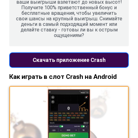
ваши выигрыши взлетают до новых высот!
Получите 100% приветственный бонус и
бесплатные вращения, чтобы увеличить
свои шансы на крупный выигрыш. Снимайте
деньги в самый подходящий момент или
делайте ставку - готовы ли вы к острым
ощущениям?
Скачать приложение Crash
Как играть в слот Crash на Android