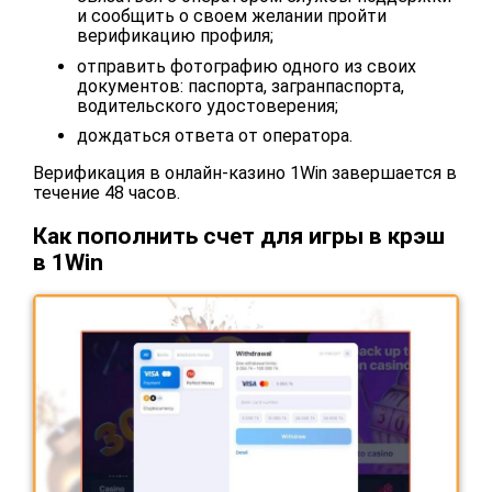
и сообщить о своем желании пройти
верификацию профиля;
отправить фотографию одного из своих
документов: паспорта, загранпаспорта,
водительского удостоверения;
дождаться ответа от оператора.
Верификация в онлайн-казино 1Win завершается в
течение 48 часов.
Как пополнить счет для игры в крэш
в 1Win