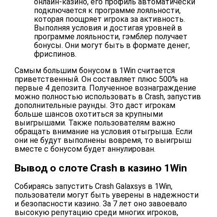
онлайн-казино, его профиль автоматически
подключается к программе лояльности,
которая поощряет игрока за активность.
Выполняя условия и достигая уровней в
программе лояльности, гэмблер получает
бонусы. Они могут быть в формате денег,
фриспинов.
Самым большим бонусом в 1Win считается
приветственный. Он составляет плюс 500% на
первые 4 депозита. Полученное вознаграждение
можно полностью использовать в Crash, запустив
дополнительные раунды. Это даст игрокам
больше шансов охотиться за крупными
выигрышами. Также пользователям важно
обращать внимание на условия отыгрыша. Если
они не будут выполнены вовремя, то выигрыш
вместе с бонусом будет аннулирован.
Вывод о слоте Crash в казино 1Win
Собираясь запустить Crash Galaxsys в 1Win,
пользователи могут быть уверены в надежности
и безопасности казино. За 7 лет оно завоевало
высокую репутацию среди многих игроков,