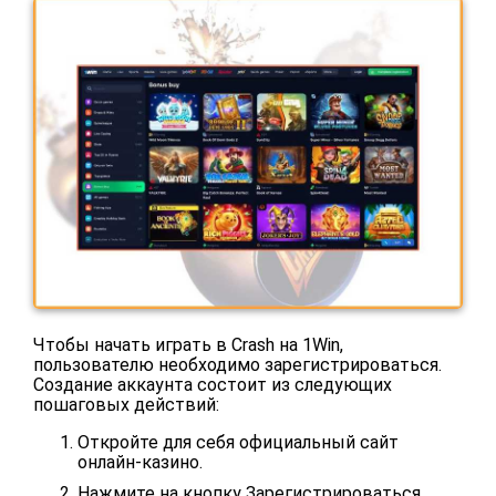
Чтобы начать играть в Crash на 1Win,
пользователю необходимо зарегистрироваться.
Создание аккаунта состоит из следующих
пошаговых действий:
Откройте для себя официальный сайт
онлайн-казино.
Нажмите на кнопку Зарегистрироваться.