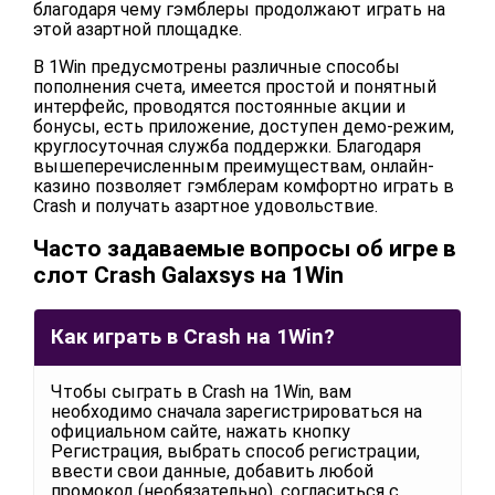
благодаря чему гэмблеры продолжают играть на
этой азартной площадке.
В 1Win предусмотрены различные способы
пополнения счета, имеется простой и понятный
интерфейс, проводятся постоянные акции и
бонусы, есть приложение, доступен демо-режим,
круглосуточная служба поддержки. Благодаря
вышеперечисленным преимуществам, онлайн-
казино позволяет гэмблерам комфортно играть в
Crash и получать азартное удовольствие.
Часто задаваемые вопросы об игре в
слот Crash Galaxsys на 1Win
Как играть в Crash на 1Win?
Чтобы сыграть в Crash на 1Win, вам
необходимо сначала зарегистрироваться на
официальном сайте, нажать кнопку
Регистрация, выбрать способ регистрации,
ввести свои данные, добавить любой
промокод (необязательно), согласиться с