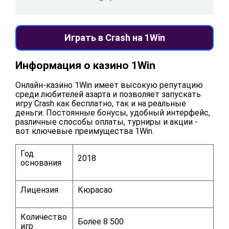
Играть в Crash на 1Win
Информация о казино 1Win
Онлайн-казино 1Win имеет высокую репутацию
среди любителей азарта и позволяет запускать
игру Crash как бесплатно, так и на реальные
деньги. Постоянные бонусы, удобный интерфейс,
различные способы оплаты, турниры и акции -
вот ключевые преимущества 1Win.
Год
2018
основания
Лицензия
Кюрасао
Количество
Более 8 500
игр