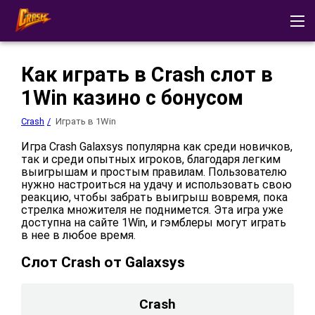
Crash
Отзывы
Скачать приложение
Демо режим
Как играть в Crash слот в
Стратегии
Другие Игры
1Win казино с бонусом
Играть в казино
Crash
Играть в 1Win
Игра Crash Galaxsys популярна как среди новичков,
так и среди опытных игроков, благодаря легким
выигрышам и простым правилам. Пользователю
нужно настроиться на удачу и использовать свою
реакцию, чтобы забрать выигрыш вовремя, пока
стрелка множителя не поднимется. Эта игра уже
доступна на сайте 1Win, и гэмблеры могут играть
в нее в любое время.
Слот Crash от Galaxsys
Crash