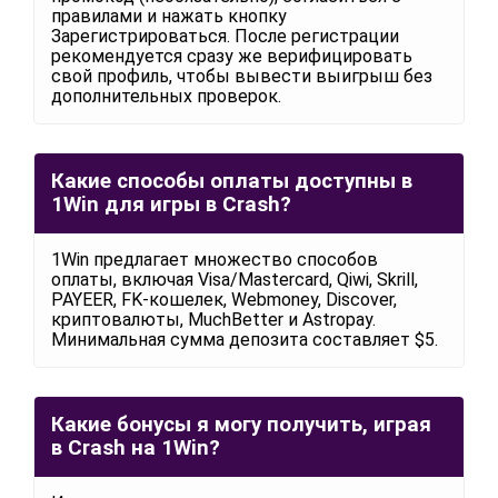
правилами и нажать кнопку
Зарегистрироваться. После регистрации
рекомендуется сразу же верифицировать
свой профиль, чтобы вывести выигрыш без
дополнительных проверок.
Какие способы оплаты доступны в
1Win для игры в Crash?
1Win предлагает множество способов
оплаты, включая Visa/Mastercard, Qiwi, Skrill,
PAYEER, FK-кошелек, Webmoney, Discover,
криптовалюты, MuchBetter и Astropay.
Минимальная сумма депозита составляет $5.
Какие бонусы я могу получить, играя
в Crash на 1Win?