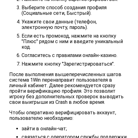
Выберите способ создания профиля
(Социальные сети, Быстрый).
Укажите свои данные (телефон,
электронную почту, пароль).
Если есть промокод, нажмите на кнопку
"Плюс" рядом с ним и введите уникальный
код.
Согласитесь с правилами онлайн-казино.
Нажмите кнопку "Зарегистрироваться".
После выполнения вышеперечисленных шагов
система 1Win перенаправит пользователя в
личный кабинет. Далее рекомендуется сразу
пройти верификацию профиля. Это позволит
игроку без дополнительных проверок выводить
свои выигрыши из Crash в любое время.
Чтобы оперативно верифицировать аккаунт,
пользователю необходимо:
зайти в онлайн-чат;
связаться с оператором службы поддержки