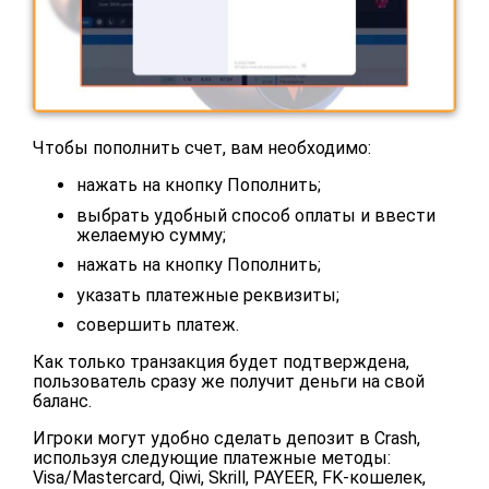
Чтобы пополнить счет, вам необходимо:
нажать на кнопку Пополнить;
выбрать удобный способ оплаты и ввести
желаемую сумму;
нажать на кнопку Пополнить;
указать платежные реквизиты;
совершить платеж.
Как только транзакция будет подтверждена,
пользователь сразу же получит деньги на свой
баланс.
Игроки могут удобно сделать депозит в Crash,
используя следующие платежные методы:
Visa/Mastercard, Qiwi, Skrill, PAYEER, FK-кошелек,