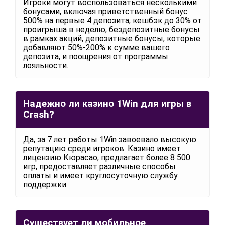
Игроки могут воспользоваться несколькими
бонусами, включая приветственный бонус
500% на первые 4 депозита, кешбэк до 30% от
проигрыша в неделю, бездепозитные бонусы
в рамках акций, депозитные бонусы, которые
добавляют 50%-200% к сумме вашего
депозита, и поощрения от программы
лояльности.
Надежно ли казино 1Win для игры в
Crash?
Да, за 7 лет работы 1Win завоевало высокую
репутацию среди игроков. Казино имеет
лицензию Кюрасао, предлагает более 8 500
игр, предоставляет различные способы
оплаты и имеет круглосуточную службу
поддержки.
Существует ли мобильное