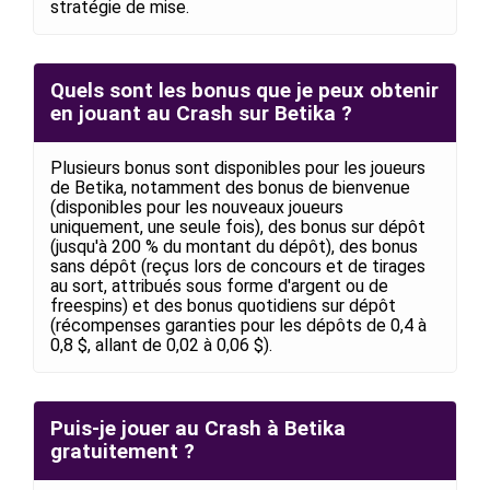
stratégie de mise.
Quels sont les bonus que je peux obtenir
en jouant au Crash sur Betika ?
Plusieurs bonus sont disponibles pour les joueurs
de Betika, notamment des bonus de bienvenue
(disponibles pour les nouveaux joueurs
uniquement, une seule fois), des bonus sur dépôt
(jusqu'à 200 % du montant du dépôt), des bonus
sans dépôt (reçus lors de concours et de tirages
au sort, attribués sous forme d'argent ou de
freespins) et des bonus quotidiens sur dépôt
(récompenses garanties pour les dépôts de 0,4 à
0,8 $, allant de 0,02 à 0,06 $).
Puis-je jouer au Crash à Betika
gratuitement ?