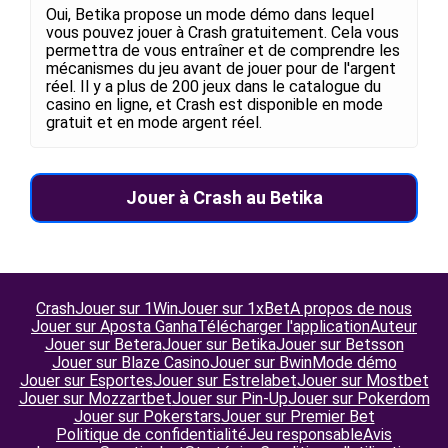
Oui, Betika propose un mode démo dans lequel
vous pouvez jouer à Crash gratuitement. Cela vous
permettra de vous entraîner et de comprendre les
mécanismes du jeu avant de jouer pour de l'argent
réel. Il y a plus de 200 jeux dans le catalogue du
casino en ligne, et Crash est disponible en mode
gratuit et en mode argent réel.
Jouer à Crash au Betika
Crash
Jouer sur 1Win
Jouer sur 1xBet
A propos de nous
Jouer sur Aposta Ganha
Télécharger l'application
Auteur
Jouer sur Betera
Jouer sur Betika
Jouer sur Betsson
Jouer sur Blaze Casino
Jouer sur Bwin
Mode démo
Jouer sur Esportes
Jouer sur Estrelabet
Jouer sur Mostbet
Jouer sur Mozzartbet
Jouer sur Pin-Up
Jouer sur Pokerdom
Jouer sur Pokerstars
Jouer sur Premier Bet
Politique de confidentialité
Jeu responsable
Avis