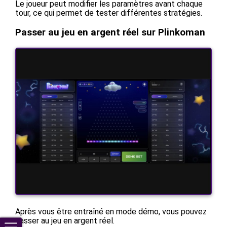
Le joueur peut modifier les paramètres avant chaque
tour, ce qui permet de tester différentes stratégies.
Passer au jeu en argent réel sur Plinkoman
Après vous être entraîné en mode démo, vous pouvez
passer au jeu en argent réel.