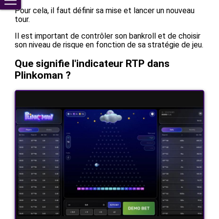
Pour cela, il faut définir sa mise et lancer un nouveau
tour.
Il est important de contrôler son bankroll et de choisir
son niveau de risque en fonction de sa stratégie de jeu.
Que signifie l'indicateur RTP dans
Plinkoman ?