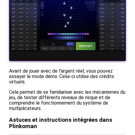
Avant de jouer avec de l'argent réel, vous pouvez
essayer le mode démo. Celui-ci utilise des crédits
virtuels.
Cela permet de se familiariser avec les mécanismes du
jeu, de tester différents niveaux de risque et de
comprendre le fonctionnement du système de
multiplicateurs.
Astuces et instructions intégrées dans
Plinkoman