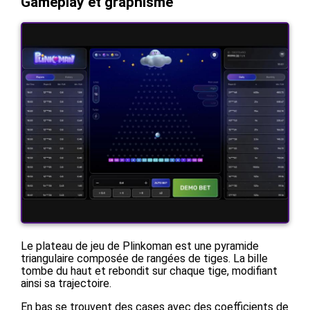
Gameplay et graphisme
Le plateau de jeu de Plinkoman est une pyramide
triangulaire composée de rangées de tiges. La bille
tombe du haut et rebondit sur chaque tige, modifiant
ainsi sa trajectoire.
En bas se trouvent des cases avec des coefficients de