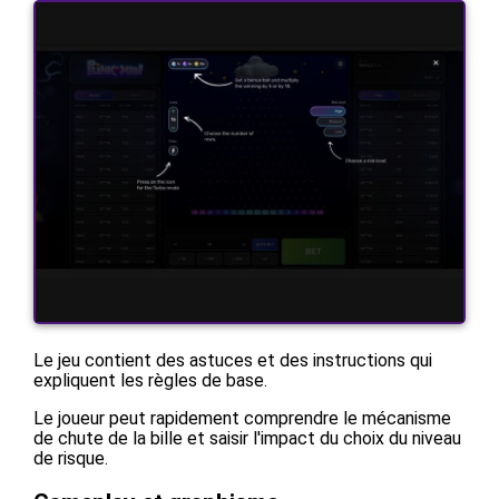
Le jeu contient des astuces et des instructions qui
expliquent les règles de base.
Le joueur peut rapidement comprendre le mécanisme
de chute de la bille et saisir l'impact du choix du niveau
de risque.