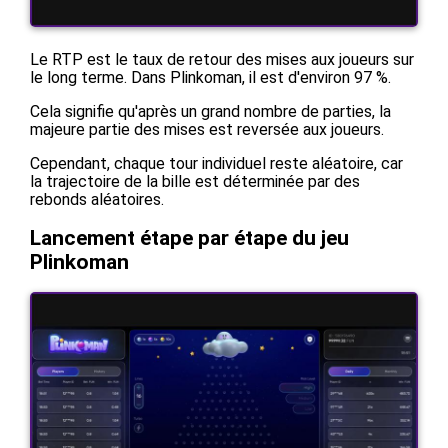
Le RTP est le taux de retour des mises aux joueurs sur
le long terme. Dans Plinkoman, il est d'environ 97 %.
Cela signifie qu'après un grand nombre de parties, la
majeure partie des mises est reversée aux joueurs.
Cependant, chaque tour individuel reste aléatoire, car
la trajectoire de la bille est déterminée par des
rebonds aléatoires.
Lancement étape par étape du jeu
Plinkoman