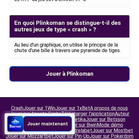
En quoi Plinkoman se distingue-t-il des
autres jeux de type « crash » ?
Au lieu d'un graphique, on utilise le principe de la
chute d'une bille à travers une pyramide de tiges.
Jouer à Plinkoman
Crash
Jouer sur 1Win
Jouer sur 1xBet
A propos de nous
Jouer sur Aposta Ganha
Télécharger l'application
Auteur
Jouer sur Betera
Jouer sur Betika
Jouer sur Betsson
Jouer maintenant
Jouer sur Blaze Casino
Jouer sur Bwin
Mode démo
Jouer sur Esportes
Jouer sur Estrelabet
Jouer sur Mostbet
Jouer sur Mozzartbet
Jouer sur Pin-Up
Jouer sur Pokerdom