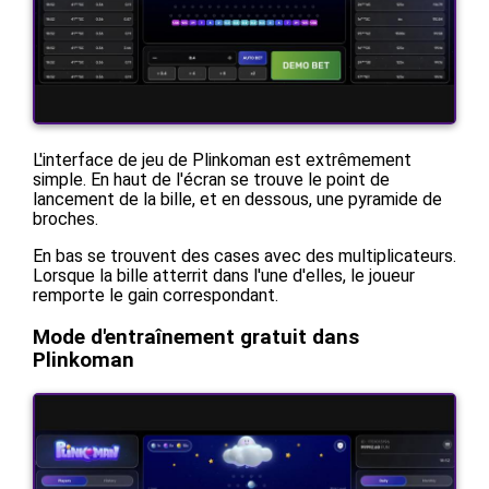
L'interface de jeu de Plinkoman est extrêmement
simple. En haut de l'écran se trouve le point de
lancement de la bille, et en dessous, une pyramide de
broches.
En bas se trouvent des cases avec des multiplicateurs.
Lorsque la bille atterrit dans l'une d'elles, le joueur
remporte le gain correspondant.
Mode d'entraînement gratuit dans
Plinkoman