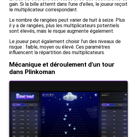
gain. Si la bille atterrit dans l'une d'elles, le joueur reçoit
le multiplicateur correspondant.
Le nombre de rangées peut varier de huit à seize. Plus
il y a de rangées, plus les multiplicateurs potentiels
sont élevés, mais le risque augmente également.
Le joueur peut également choisir l'un des niveaux de
risque : faible, moyen ou élevé. Ces paramètres
influencent la répartition des multiplicateurs.
Mécanique et déroulement d'un tour
dans Plinkoman