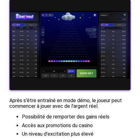
Après s'être entraîné en mode démo, le joueur peut
commencer à jouer avec de l'argent réel.
Possibilité de remporter des gains réels
Accès aux promotions du casino
Un niveau d'excitation plus élevé