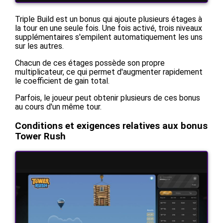
Triple Build est un bonus qui ajoute plusieurs étages à
la tour en une seule fois. Une fois activé, trois niveaux
supplémentaires s'empilent automatiquement les uns
sur les autres.
Chacun de ces étages possède son propre
multiplicateur, ce qui permet d'augmenter rapidement
le coefficient de gain total.
Parfois, le joueur peut obtenir plusieurs de ces bonus
au cours d'un même tour.
Conditions et exigences relatives aux bonus
Tower Rush