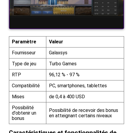
Paramètre
Valeur
Fournisseur
Galaxsys
Type de jeu
Turbo Games
RTP
96,12 % - 97 %
Compatibilité
PC, smartphones, tablettes
Mises
de 0,4 à 400 USD
Possibilité
Possibilité de recevoir des bonus
d'obtenir un
en atteignant certains niveaux
bonus
Caractéristiques et fonctionnalités de