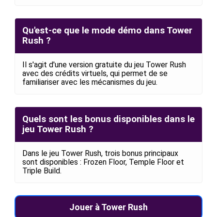
Qu'est-ce que le mode démo dans Tower
Rush ?
Il s'agit d'une version gratuite du jeu Tower Rush
avec des crédits virtuels, qui permet de se
familiariser avec les mécanismes du jeu.
Quels sont les bonus disponibles dans le
jeu Tower Rush ?
Dans le jeu Tower Rush, trois bonus principaux
sont disponibles : Frozen Floor, Temple Floor et
Triple Build.
Jouer à Tower Rush