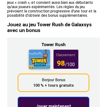
jeux « crash », et convient aussi bien aux débutants
qu'aux joueurs expérimentés. Les règles du jeu
prévoient la construction progressive d'une tour et la
possibilité d'obtenir des bonus supplémentaires.
Jouez au jeu Tower Rush de Galaxsys
avec un bonus
Tower Rush
Classement:
98
/100
Bonjour Bonus
100 % + tours gratuits
Jouer maintenant