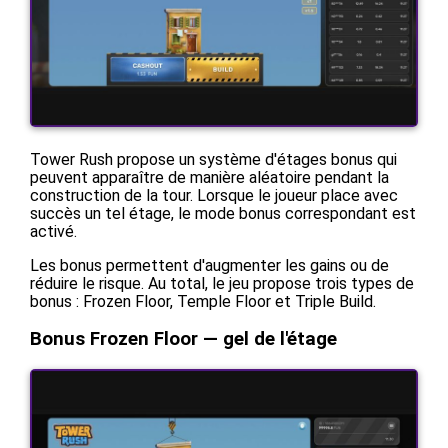
Tower Rush propose un système d'étages bonus qui
peuvent apparaître de manière aléatoire pendant la
construction de la tour. Lorsque le joueur place avec
succès un tel étage, le mode bonus correspondant est
activé.
Les bonus permettent d'augmenter les gains ou de
réduire le risque. Au total, le jeu propose trois types de
bonus : Frozen Floor, Temple Floor et Triple Build.
Bonus Frozen Floor — gel de l'étage