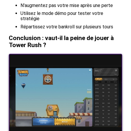
N'augmentez pas votre mise après une perte
Utilisez le mode démo pour tester votre
stratégie
Répartissez votre bankroll sur plusieurs tours
Conclusion : vaut-il la peine de jouer à
Tower Rush ?