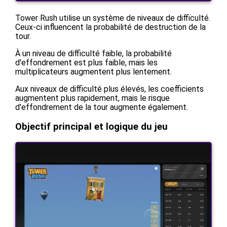
Tower Rush utilise un système de niveaux de difficulté.
Ceux-ci influencent la probabilité de destruction de la
tour.
À un niveau de difficulté faible, la probabilité
d'effondrement est plus faible, mais les
multiplicateurs augmentent plus lentement.
Aux niveaux de difficulté plus élevés, les coefficients
augmentent plus rapidement, mais le risque
d'effondrement de la tour augmente également.
Objectif principal et logique du jeu