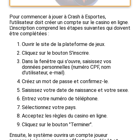
Pour commencer à jouer à Crash à Esportes,
l'utilisateur doit créer un compte sur le casino en ligne.
L'inscription comprend les étapes suivantes qui doivent
être complétées :
Ouvrir le site de la plateforme de jeux.
Cliquez sur le bouton S'inscrire.
Dans la fenêtre qui s'ouvre, saisissez vos
données personnelles (numéro CPF, nom
d'utilisateur, e-mail).
Créez un mot de passe et confirmez-le.
Saisissez votre date de naissance et votre sexe.
Entrez votre numéro de téléphone.
Sélectionnez votre pays.
Acceptez les règles du casino en ligne.
Cliquez sur le bouton "Terminer".
Ensuite, le système ouvrira un compte joueur