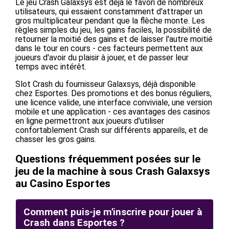
Le jeu Crash Galaxsys est déjà le favori de nombreux
utilisateurs, qui essaient constamment d'attraper un
gros multiplicateur pendant que la flèche monte. Les
règles simples du jeu, les gains faciles, la possibilité de
retourner la moitié des gains et de laisser l'autre moitié
dans le tour en cours - ces facteurs permettent aux
joueurs d'avoir du plaisir à jouer, et de passer leur
temps avec intérêt.
Slot Crash du fournisseur Galaxsys, déjà disponible
chez Esportes. Des promotions et des bonus réguliers,
une licence valide, une interface conviviale, une version
mobile et une application - ces avantages des casinos
en ligne permettront aux joueurs d'utiliser
confortablement Crash sur différents appareils, et de
chasser les gros gains.
Questions fréquemment posées sur le
jeu de la machine à sous Crash Galaxsys
au Casino Esportes
Comment puis-je m'inscrire pour jouer à
Crash dans Esportes ?