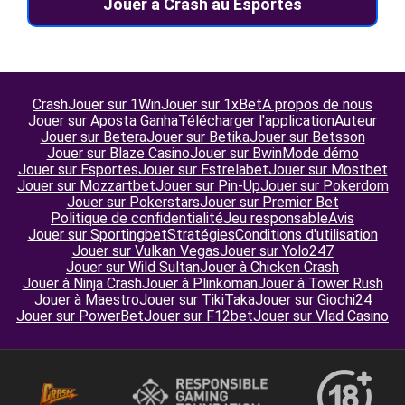
Jouer à Crash au Esportes
Crash
Jouer sur 1Win
Jouer sur 1xBet
A propos de nous
Jouer sur Aposta Ganha
Télécharger l'application
Auteur
Jouer sur Betera
Jouer sur Betika
Jouer sur Betsson
Jouer sur Blaze Casino
Jouer sur Bwin
Mode démo
Jouer sur Esportes
Jouer sur Estrelabet
Jouer sur Mostbet
Jouer sur Mozzartbet
Jouer sur Pin-Up
Jouer sur Pokerdom
Jouer sur Pokerstars
Jouer sur Premier Bet
Politique de confidentialité
Jeu responsable
Avis
Jouer sur Sportingbet
Stratégies
Conditions d'utilisation
Jouer sur Vulkan Vegas
Jouer sur Yolo247
Jouer sur Wild Sultan
Jouer à Chicken Crash
Jouer à Ninja Crash
Jouer à Plinkoman
Jouer à Tower Rush
Jouer à Maestro
Jouer sur TikiTaka
Jouer sur Giochi24
Jouer sur PowerBet
Jouer sur F12bet
Jouer sur Vlad Casino