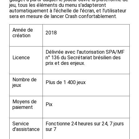
jeu, tous les éléments du menu s'adapteront
automatiquement à l'échelle de l'écran, et l'utilisateur
sera en mesure de lancer Crash confortablement.
Année de
2018
création
Délivrée avec l'autorisation SPA/MF
Licence
n° 136 du Secrétariat brésilien des
prix et des enjeux.
Nombre de
Plus de 1 400 jeux
jeux
Moyens de
Pix
paiement
Service
Fonctionne 24 heures sur 24, 7 jours
d'assistance
sur 7