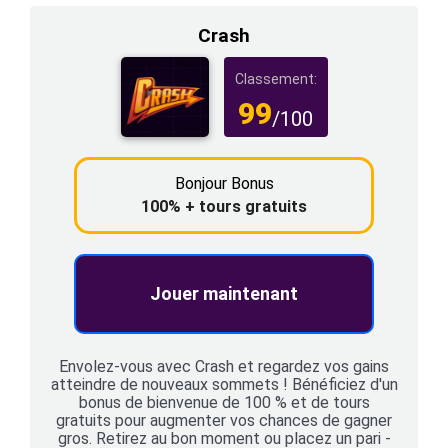
Crash
Classement:
99
/100
Bonjour Bonus
100% + tours gratuits
Jouer maintenant
Envolez-vous avec Crash et regardez vos gains
atteindre de nouveaux sommets ! Bénéficiez d'un
bonus de bienvenue de 100 % et de tours
gratuits pour augmenter vos chances de gagner
gros. Retirez au bon moment ou placez un pari -