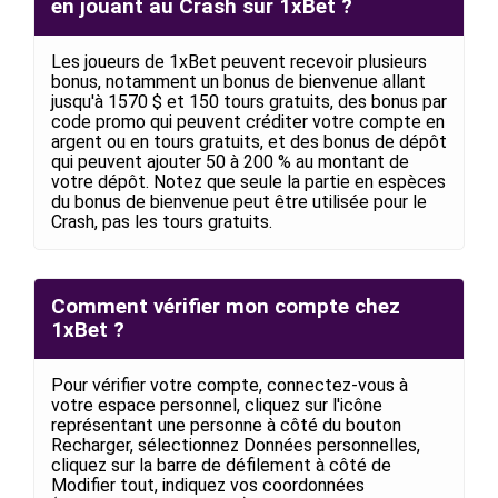
en jouant au Crash sur 1xBet ?
Les joueurs de 1xBet peuvent recevoir plusieurs
bonus, notamment un bonus de bienvenue allant
jusqu'à 1570 $ et 150 tours gratuits, des bonus par
code promo qui peuvent créditer votre compte en
argent ou en tours gratuits, et des bonus de dépôt
qui peuvent ajouter 50 à 200 % au montant de
votre dépôt. Notez que seule la partie en espèces
du bonus de bienvenue peut être utilisée pour le
Crash, pas les tours gratuits.
Comment vérifier mon compte chez
1xBet ?
Pour vérifier votre compte, connectez-vous à
votre espace personnel, cliquez sur l'icône
représentant une personne à côté du bouton
Recharger, sélectionnez Données personnelles,
cliquez sur la barre de défilement à côté de
Modifier tout, indiquez vos coordonnées