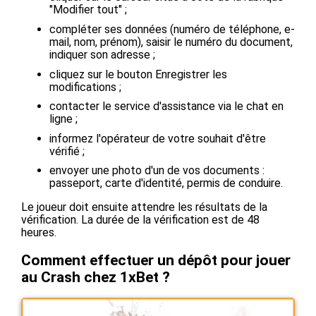
"Modifier tout" ;
compléter ses données (numéro de téléphone, e-
mail, nom, prénom), saisir le numéro du document,
indiquer son adresse ;
cliquez sur le bouton Enregistrer les
modifications ;
contacter le service d'assistance via le chat en
ligne ;
informez l'opérateur de votre souhait d'être
vérifié ;
envoyer une photo d'un de vos documents :
passeport, carte d'identité, permis de conduire.
Le joueur doit ensuite attendre les résultats de la
vérification. La durée de la vérification est de 48
heures.
Comment effectuer un dépôt pour jouer
au Crash chez 1xBet ?