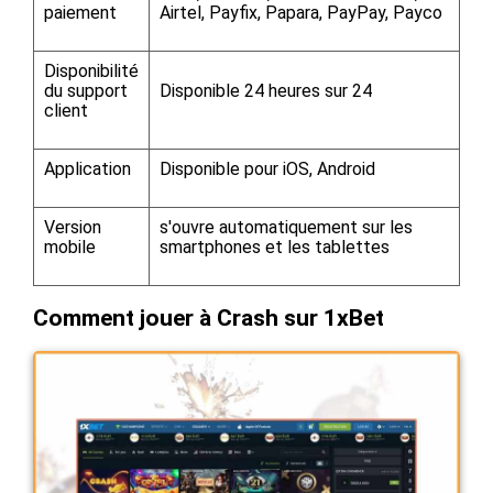
paiement
Airtel, Payfix, Papara, PayPay, Payco
Disponibilité
du support
Disponible 24 heures sur 24
client
Application
Disponible pour iOS, Android
Version
s'ouvre automatiquement sur les
mobile
smartphones et les tablettes
Comment jouer à Crash sur 1xBet