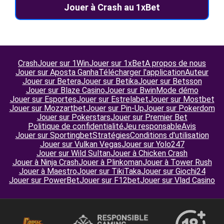
Jouer à Crash au 1xBet
Crash
Jouer sur 1Win
Jouer sur 1xBet
A propos de nous
Jouer sur Aposta Ganha
Télécharger l'application
Auteur
Jouer sur Betera
Jouer sur Betika
Jouer sur Betsson
Jouer sur Blaze Casino
Jouer sur Bwin
Mode démo
Jouer sur Esportes
Jouer sur Estrelabet
Jouer sur Mostbet
Jouer sur Mozzartbet
Jouer sur Pin-Up
Jouer sur Pokerdom
Jouer sur Pokerstars
Jouer sur Premier Bet
Politique de confidentialité
Jeu responsable
Avis
Jouer sur Sportingbet
Stratégies
Conditions d'utilisation
Jouer sur Vulkan Vegas
Jouer sur Yolo247
Jouer sur Wild Sultan
Jouer à Chicken Crash
Jouer à Ninja Crash
Jouer à Plinkoman
Jouer à Tower Rush
Jouer à Maestro
Jouer sur TikiTaka
Jouer sur Giochi24
Jouer sur PowerBet
Jouer sur F12bet
Jouer sur Vlad Casino