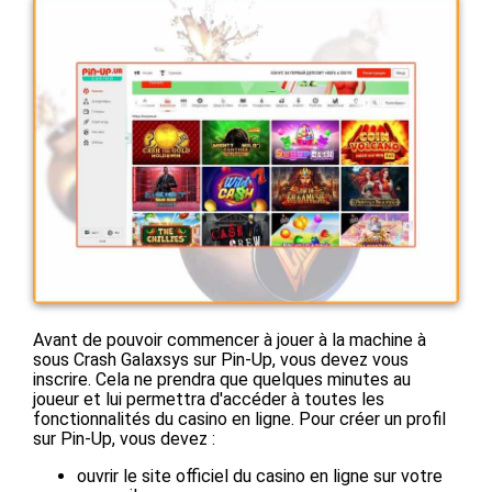
Avant de pouvoir commencer à jouer à la machine à
sous Crash Galaxsys sur Pin-Up, vous devez vous
inscrire. Cela ne prendra que quelques minutes au
joueur et lui permettra d'accéder à toutes les
fonctionnalités du casino en ligne. Pour créer un profil
sur Pin-Up, vous devez :
ouvrir le site officiel du casino en ligne sur votre