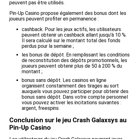
peuvent pas être utilisés.
Pin-Up Casino propose également des bonus dont les
joueurs peuvent profiter en permanence :
cashback. Pour les jeux actifs, les utilisateurs
peuvent obtenir un cashback allant jusqu'à 10 %.
Il sera calculé sur le montant total des fonds
perdus pour la semaine ;
les bonus de dépôt. En remplissant les conditions
de reconstitution des dépôts promotionnels, les
joueurs peuvent obtenir plus de 50 à 200 % du
montant ;
bonus sans dépôt. Les casinos en ligne
organisent constamment des tirages au sort
auxquels vous pouvez participer pour obtenir des
bonus sans dépôt. Dans votre compte personnel
vous pouvez activer les incitations suivantes :
argent, freespins.
Conclusion sur le jeu Crash Galaxsys au
Pin-Up Casino