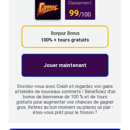
Classement:
99
/100
Bonjour Bonus
100% + tours gratuits
Jouer maintenant
Envolez-vous avec Crash et regardez vos gains
atteindre de nouveaux sommets ! Bénéficiez d'un
bonus de bienvenue de 100 % et de tours
gratuits pour augmenter vos chances de gagner
gros. Retirez au bon moment ou placez un pari -
êtes-vous prêt pour le frisson ?