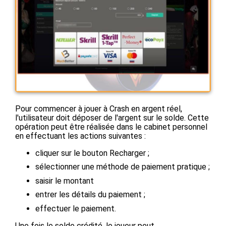
Pour commencer à jouer à Crash en argent réel,
l'utilisateur doit déposer de l'argent sur le solde. Cette
opération peut être réalisée dans le cabinet personnel
en effectuant les actions suivantes :
cliquer sur le bouton Recharger ;
sélectionner une méthode de paiement pratique ;
saisir le montant
entrer les détails du paiement ;
effectuer le paiement.
Une fois le solde crédité, le joueur peut