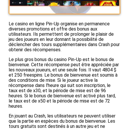
Le casino en ligne Pin-Up organise en permanence
diverses promotions et offre des bonus aux
utilisateurs. Ils permettent de prolonger le plaisir de
jeu des joueurs en leur donnant la possibilité de
déclencher des tours supplémentaires dans Crash pour
obtenir des récompenses.
Le plus gros bonus du casino Pin-Up est le bonus de
bienvenue. Cette récompense peut être appréciée par
les nouveaux joueurs, et une seule fois. Il vaut 4804 $
et 250 freespins. Le bonus de bienvenue est soumis à
des conditions de mise. Si le joueur active la
récompense dans l'heure qui suit son inscription, le
taux est de x30, et la période de mise est de 96
heures. Si le bonus de bienvenue est activé plus tard,
le taux est de x50 et la période de mise est de 72
heures.
En jouant au Crash, les utilisateurs ne peuvent utiliser
que la partie en espèces du bonus de bienvenue. Les
tours gratuits sont destinés à un autre jeu et ne