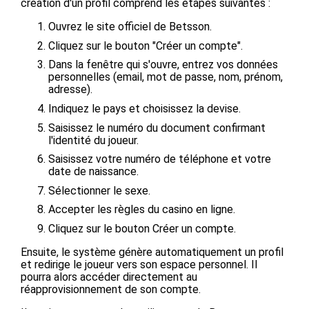
création d'un profil comprend les étapes suivantes :
Ouvrez le site officiel de Betsson.
Cliquez sur le bouton "Créer un compte".
Dans la fenêtre qui s'ouvre, entrez vos données
personnelles (email, mot de passe, nom, prénom,
adresse).
Indiquez le pays et choisissez la devise.
Saisissez le numéro du document confirmant
l'identité du joueur.
Saisissez votre numéro de téléphone et votre
date de naissance.
Sélectionner le sexe.
Accepter les règles du casino en ligne.
Cliquez sur le bouton Créer un compte.
Ensuite, le système génère automatiquement un profil
et redirige le joueur vers son espace personnel. Il
pourra alors accéder directement au
réapprovisionnement de son compte.