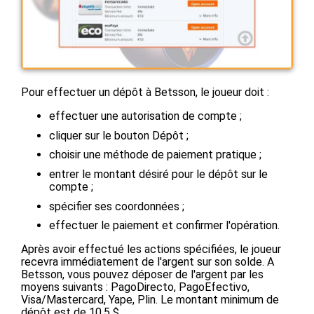
Pour effectuer un dépôt à Betsson, le joueur doit :
effectuer une autorisation de compte ;
cliquer sur le bouton Dépôt ;
choisir une méthode de paiement pratique ;
entrer le montant désiré pour le dépôt sur le
compte ;
spécifier ses coordonnées ;
effectuer le paiement et confirmer l'opération.
Après avoir effectué les actions spécifiées, le joueur
recevra immédiatement de l'argent sur son solde. A
Betsson, vous pouvez déposer de l'argent par les
moyens suivants : PagoDirecto, PagoEfectivo,
Visa/Mastercard, Yape, Plin. Le montant minimum de
dépôt est de 10,5 $.