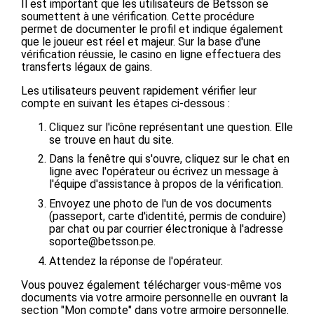
Il est important que les utilisateurs de Betsson se
soumettent à une vérification. Cette procédure
permet de documenter le profil et indique également
que le joueur est réel et majeur. Sur la base d'une
vérification réussie, le casino en ligne effectuera des
transferts légaux de gains.
Les utilisateurs peuvent rapidement vérifier leur
compte en suivant les étapes ci-dessous :
Cliquez sur l'icône représentant une question. Elle
se trouve en haut du site.
Dans la fenêtre qui s'ouvre, cliquez sur le chat en
ligne avec l'opérateur ou écrivez un message à
l'équipe d'assistance à propos de la vérification.
Envoyez une photo de l'un de vos documents
(passeport, carte d'identité, permis de conduire)
par chat ou par courrier électronique à l'adresse
soporte@betsson.pe.
Attendez la réponse de l'opérateur.
Vous pouvez également télécharger vous-même vos
documents via votre armoire personnelle en ouvrant la
section "Mon compte" dans votre armoire personnelle.