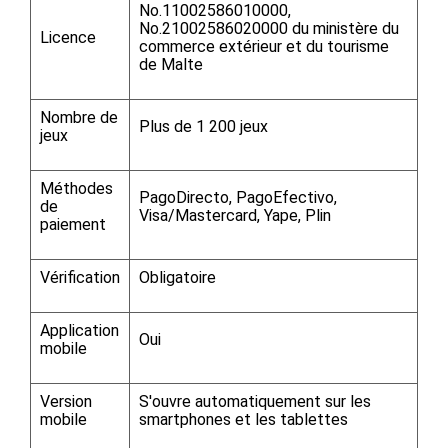
No.11002586010000,
No.21002586020000 du ministère du
Licence
commerce extérieur et du tourisme
de Malte
Nombre de
Plus de 1 200 jeux
jeux
Méthodes
PagoDirecto, PagoEfectivo,
de
Visa/Mastercard, Yape, Plin
paiement
Vérification
Obligatoire
Application
Oui
mobile
Version
S'ouvre automatiquement sur les
mobile
smartphones et les tablettes