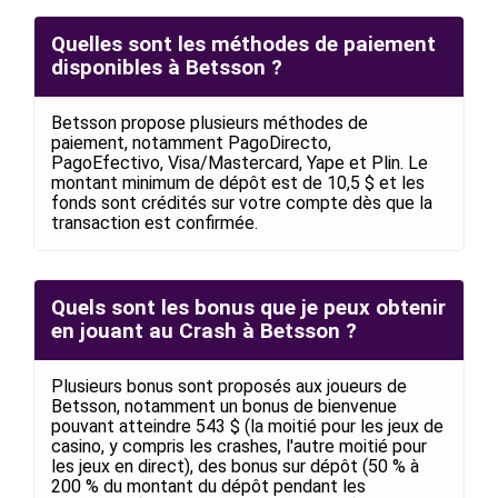
Quelles sont les méthodes de paiement
disponibles à Betsson ?
Betsson propose plusieurs méthodes de
paiement, notamment PagoDirecto,
PagoEfectivo, Visa/Mastercard, Yape et Plin. Le
montant minimum de dépôt est de 10,5 $ et les
fonds sont crédités sur votre compte dès que la
transaction est confirmée.
Quels sont les bonus que je peux obtenir
en jouant au Crash à Betsson ?
Plusieurs bonus sont proposés aux joueurs de
Betsson, notamment un bonus de bienvenue
pouvant atteindre 543 $ (la moitié pour les jeux de
casino, y compris les crashes, l'autre moitié pour
les jeux en direct), des bonus sur dépôt (50 % à
200 % du montant du dépôt pendant les