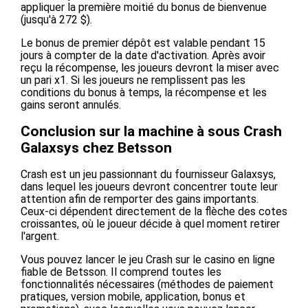
appliquer la première moitié du bonus de bienvenue
(jusqu'à 272 $).
Le bonus de premier dépôt est valable pendant 15
jours à compter de la date d'activation. Après avoir
reçu la récompense, les joueurs devront la miser avec
un pari x1. Si les joueurs ne remplissent pas les
conditions du bonus à temps, la récompense et les
gains seront annulés.
Conclusion sur la machine à sous Crash
Galaxsys chez Betsson
Crash est un jeu passionnant du fournisseur Galaxsys,
dans lequel les joueurs devront concentrer toute leur
attention afin de remporter des gains importants.
Ceux-ci dépendent directement de la flèche des cotes
croissantes, où le joueur décide à quel moment retirer
l'argent.
Vous pouvez lancer le jeu Crash sur le casino en ligne
fiable de Betsson. Il comprend toutes les
fonctionnalités nécessaires (méthodes de paiement
pratiques, version mobile, application, bonus et