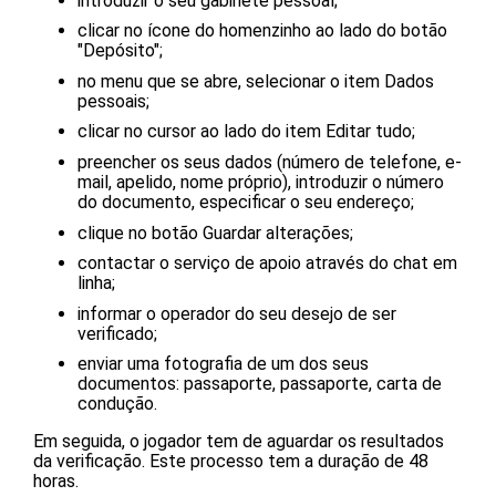
introduzir o seu gabinete pessoal;
clicar no ícone do homenzinho ao lado do botão
"Depósito";
no menu que se abre, selecionar o item Dados
pessoais;
clicar no cursor ao lado do item Editar tudo;
preencher os seus dados (número de telefone, e-
mail, apelido, nome próprio), introduzir o número
do documento, especificar o seu endereço;
clique no botão Guardar alterações;
contactar o serviço de apoio através do chat em
linha;
informar o operador do seu desejo de ser
verificado;
enviar uma fotografia de um dos seus
documentos: passaporte, passaporte, carta de
condução.
Em seguida, o jogador tem de aguardar os resultados
da verificação. Este processo tem a duração de 48
horas.