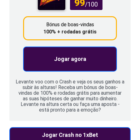
99
/100
Bónus de boas-vindas
100% + rodadas grátis
Jogar agora
Levante voo com o Crash e veja os seus ganhos a
subir às alturas! Receba um bónus de boas-
vindas de 100% e rodadas grátis para aumentar
as suas hipóteses de ganhar muito dinheiro.
Levante na altura certa ou faça uma aposta -
está pronto para a emoção?
Jogar Crash no 1xBet