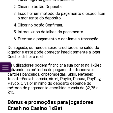
Clicar no botão Depositar.
Escolher um método de pagamento e especificar
o montante do depósito.
Clicar no botão Confirmar.
Introduzir os detalhes do pagamento.
Efectue o pagamento e confirme a transação.
De seguida, os fundos serão creditados no saldo do
jogador e este pode começar imediatamente a jogar
Crash a dinheiro real.
Os utilizadores podem financiar a sua conta na 1xBet
utilizando os métodos de pagamento disponíveis:
cartões bancários, criptomoedas, Skrill, Neteller,
transferência bancária, Airtel, Payfix, Papara, PayPay,
Payco. O valor mínimo do depósito depende do
método de pagamento escolhido e varia de $2,75 a
$15.
Bónus e promoções para jogadores
Crash no Casino 1xBet