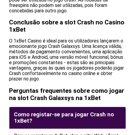
freespins não podem ser utilizadas, pois foram
concebidas para outro jogo.
Conclusão sobre a slot Crash no Casino
1xBet
O 1xBet Casino é ideal para os utilizadores lançarem o
emocionante jogo Crash Galaxsys. Uma licença válida,
métodos de pagamento convenientes, uma aplicação
para iOS e Android, uma versão móvel funcional, bónus
e promoções constantes - estas são as principais
vantagens, graças às quais os jogadores poderão jogar
Crash confortavelmente no casino online e obter
prazer no jogo.
Perguntas frequentes sobre como jogar
na slot Crash Galaxsys na 1xBet
Como registar-se para jogar Crash no
1xBet?