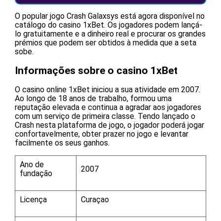
O popular jogo Crash Galaxsys está agora disponível no
catálogo do casino 1xBet. Os jogadores podem lançá-
lo gratuitamente e a dinheiro real e procurar os grandes
prémios que podem ser obtidos à medida que a seta
sobe.
Informações sobre o casino 1xBet
O casino online 1xBet iniciou a sua atividade em 2007.
Ao longo de 18 anos de trabalho, formou uma
reputação elevada e continua a agradar aos jogadores
com um serviço de primeira classe. Tendo lançado o
Crash nesta plataforma de jogo, o jogador poderá jogar
confortavelmente, obter prazer no jogo e levantar
facilmente os seus ganhos.
Ano de
2007
fundação
Licença
Curaçao