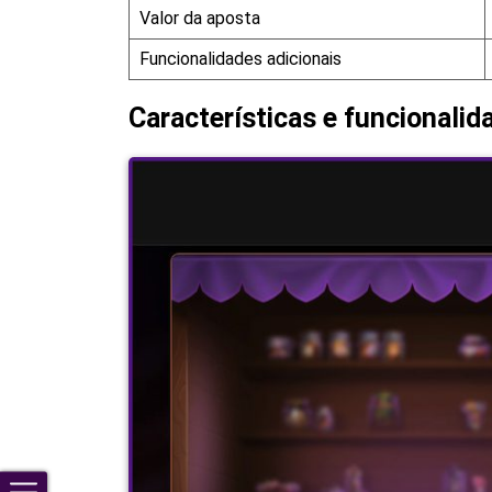
Valor da aposta
Funcionalidades adicionais
Características e funcionalid