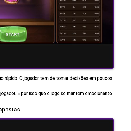
jogo rápido. O jogador tem de tomar decisões em poucos
jogador. É por isso que o jogo se mantém emocionante
 apostas