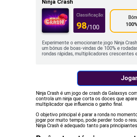
Ninja Crash
Classificação:
Bón
98
100%
/100
Experimente o emocionante jogo Ninja Crash
um bónus de boas-vindas de 100% e rodadas
rondas rápidas, multiplicadores crescentes 
Jogar
Ninja Crash é um jogo de crash da Galaxsys co
controla um ninja que corta os doces que apa
multiplicador que influencia o ganho final.
O objetivo principal é parar a ronda no momento
jogar por muito tempo, pode perder todo o resu
Ninja Crash é adequado tanto para principiante