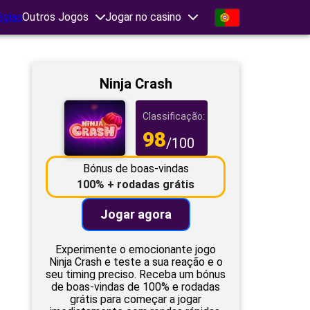
égias
Outros Jogos
Jogar no casino
Ninja Crash
Classificação:
98
/100
Bónus de boas-vindas
100% + rodadas grátis
Jogar agora
Experimente o emocionante jogo
Ninja Crash e teste a sua reação e o
seu timing preciso. Receba um bónus
de boas-vindas de 100% e rodadas
grátis para começar a jogar