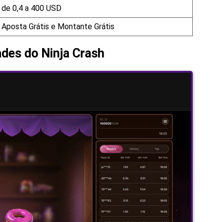
de 0,4 a 400 USD
Aposta Grátis e Montante Grátis
ades do Ninja Crash