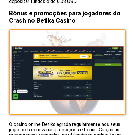
depositar fundos é de 0,08 USD.
Bónus e promoções para jogadores do
Crash no Betika Casino
O casino online Betika agrada regularmente aos seus
jogadores com várias promoções e bónus. Graças às