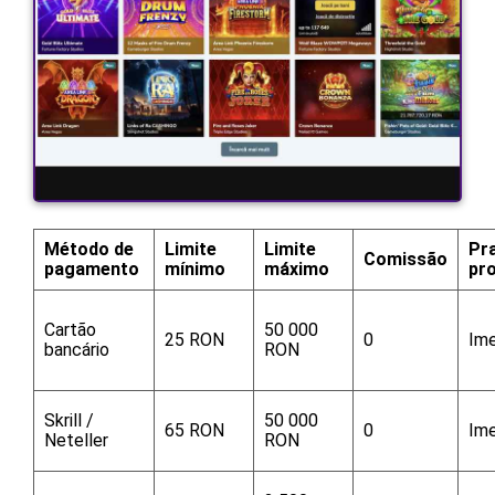
Método de
Limite
Limite
Pr
Comissão
pagamento
mínimo
máximo
pr
Cartão
50 000
25 RON
0
Ime
bancário
RON
Skrill /
50 000
65 RON
0
Ime
Neteller
RON