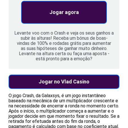
Jogar agora
Levante voo com o Crash e veja os seus ganhos a
subir às alturas! Receba um bónus de boas-
vindas de 100% e rodadas grátis para aumentar
as suas hipóteses de ganhar muito dinheiro.
Levante na altura certa ou faça uma aposta -
está pronto para a emoção?
Jogar no Vlad Casino
O jogo Crash, da Galaxsys, é um jogo instantâneo
baseado na mecânica de um multiplicador crescente e
na necessidade de encerrar a ronda no momento certo.
Após o início, o multiplicador começa a aumentar e o
jogador decide em que momento fixar o resultado. Se a
retirada for efetuada antes do fim da ronda, o
pagamento é calculado com base no coeficiente atual.