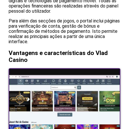
digitais e tecnologias de pagamento móvel. Todas as
operações financeiras são realizadas através do painel
pessoal do utilizador.
Para além das secções de jogos, o portal inclui páginas
para verificação de conta, gestão de bónus e
confirmação de métodos de pagamento. Isto permite
realizar as principais ações a partir de uma única
interface.
Vantagens e características do Vlad
Casino