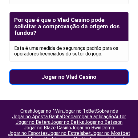
Por que é que o Vlad Casino pode
solicitar a comprovação da origem dos
fundos?
Esta é uma medida de segurança padrão para os
operadores licenciados do setor do jogo.
Jogar no Vlad Casino
Crash
Jogar no 1Win
Jogar no 1xBet
Sobre nós
Jogar no Aposta Ganha
Descarregar a aplicação
Autor
Jogar no Betera
Jogar no Betika
Jogar no Betsson
Jogar no Blaze Casino
Jogar no Bwin
Demo
Jogar no Esportes
Jogar no Estrelabet
Jogar no Mostbet