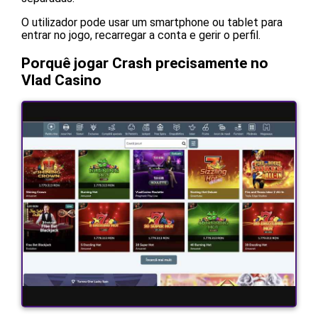
O utilizador pode usar um smartphone ou tablet para
entrar no jogo, recarregar a conta e gerir o perfil.
Porquê jogar Crash precisamente no
Vlad Casino