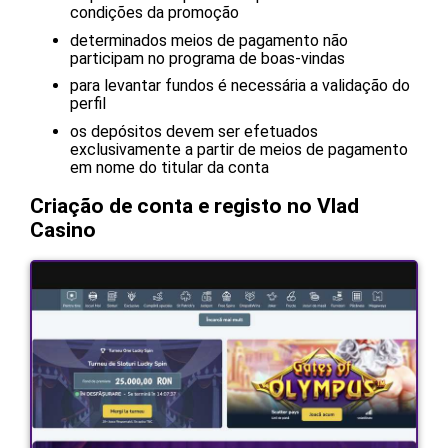
condições da promoção
determinados meios de pagamento não
participam no programa de boas-vindas
para levantar fundos é necessária a validação do
perfil
os depósitos devem ser efetuados
exclusivamente a partir de meios de pagamento
em nome do titular da conta
Criação de conta e registo no Vlad
Casino