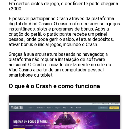
Em certos ciclos de jogo, o coeficiente pode chegar a
x2000.
É possível participar no Crash através da plataforma
digital do Vlad Casino. O casino oferece acesso a jogos
instantâneos, slots e programas de bónus. Após a
criação do perfil, o participante recebe um painel
pessoal, onde pode gerir o saldo, efetuar depósitos,
ativar bónus e iniciar jogos, incluindo o Crash.
Graças à sua arquitetura baseada no navegador, a
plataforma não requer a instalação de software
adicional. O Crash é iniciado diretamente no site do
Vlad Casino a partir de um computador pessoal,
smartphone ou tablet.
O que é o Crash e como funciona