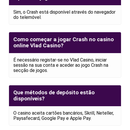
Sim, o Crash está disponível através do navegador
do telemóvel.
Como começar a jogar Crash no casino
online Vlad Casino?
É necessário registar-se no Vlad Casino, iniciar
sessão na sua conta e aceder ao jogo Crash na
secção de jogos.
Que métodos de depósito estão
disponíveis?
O casino aceita cartões bancários, Skrill, Neteller,
Paysafecard, Google Pay e Apple Pay.