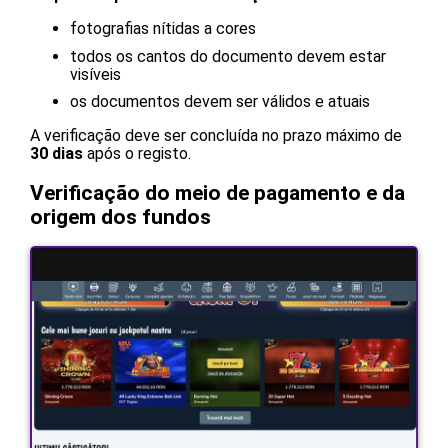
fotografias nítidas a cores
todos os cantos do documento devem estar
visíveis
os documentos devem ser válidos e atuais
A verificação deve ser concluída no prazo máximo de
30 dias
após o registo.
Verificação do meio de pagamento e da
origem dos fundos