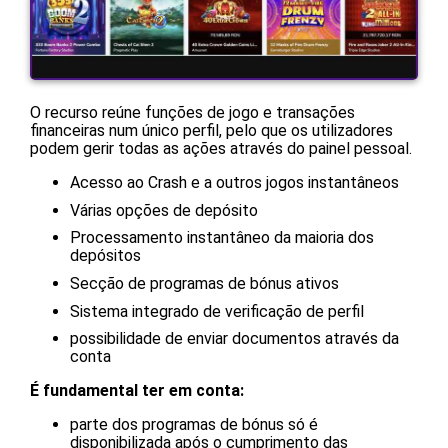
O recurso reúne funções de jogo e transações
financeiras num único perfil, pelo que os utilizadores
podem gerir todas as ações através do painel pessoal.
Acesso ao Crash e a outros jogos instantâneos
Várias opções de depósito
Processamento instantâneo da maioria dos
depósitos
Secção de programas de bónus ativos
Sistema integrado de verificação de perfil
possibilidade de enviar documentos através da
conta
É fundamental ter em conta:
parte dos programas de bónus só é
disponibilizada após o cumprimento das