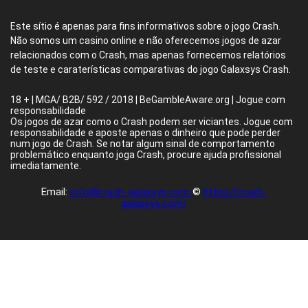
Este sítio é apenas para fins informativos sobre o jogo Crash.
Não somos um casino online e não oferecemos jogos de azar
relacionados com o Crash, mas apenas fornecemos relatórios
de teste e caraterísticas comparativas do jogo Galaxsys Crash.
18 + | MGA/ B2B/ 592 / 2018 | BeGambleAware.org | Jogue com
responsabilidade
Os jogos de azar como o Crash podem ser viciantes. Jogue com
responsabilidade e aposte apenas o dinheiro que pode perder
num jogo de Crash. Se notar algum sinal de comportamento
problemático enquanto joga Crash, procure ajuda profissional
imediatamente.
Email:
info@crash-galaxsys.com
©
https://crash-
galaxsys.com/