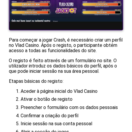
Para começar a jogar Crash, é necessário criar um perfil
no Vlad Casino. Após o registo, o participante obtém
acesso a todas as funcionalidades do site.
O registo é feito através de um formulário no site. O
utilizador introduz os dados básicos do perfil, após o
que pode iniciar sessão na sua área pessoal.
Etapas básicas do registo:
Aceder à página inicial do Vlad Casino
Ativar o botão de registo
Preencher o formulário com os dados pessoais
Confirmar a criação do perfil
Inicie sessão na sua conta pessoal
Abrir a secção de jogos