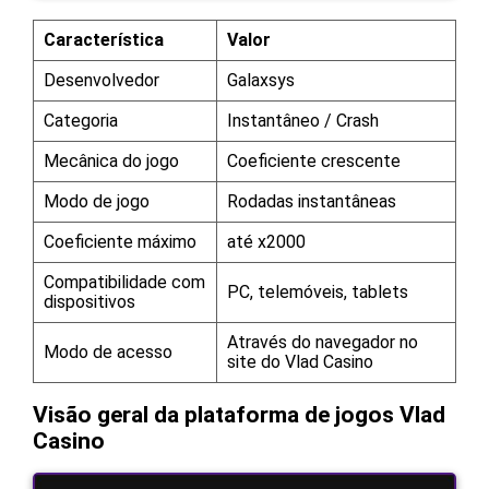
Característica
Valor
Desenvolvedor
Galaxsys
Categoria
Instantâneo / Crash
Mecânica do jogo
Coeficiente crescente
Modo de jogo
Rodadas instantâneas
Coeficiente máximo
até x2000
Compatibilidade com
PC, telemóveis, tablets
dispositivos
Através do navegador no
Modo de acesso
site do Vlad Casino
Visão geral da plataforma de jogos Vlad
Casino