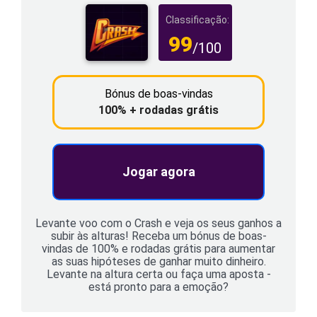
Classificação:
99
/100
Bónus de boas-vindas
100% + rodadas grátis
Jogar agora
Levante voo com o Crash e veja os seus ganhos a
subir às alturas! Receba um bónus de boas-
vindas de 100% e rodadas grátis para aumentar
as suas hipóteses de ganhar muito dinheiro.
Levante na altura certa ou faça uma aposta -
está pronto para a emoção?