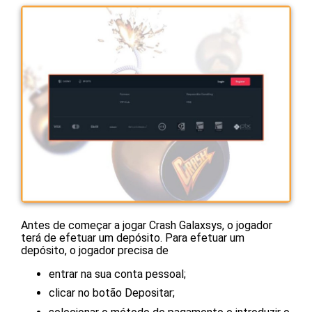
Antes de começar a jogar Crash Galaxsys, o jogador
terá de efetuar um depósito. Para efetuar um
depósito, o jogador precisa de
entrar na sua conta pessoal;
clicar no botão Depositar;