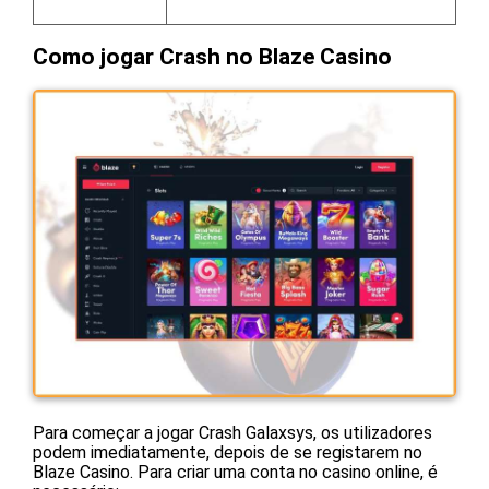
Como jogar Crash no Blaze Casino
Para começar a jogar Crash Galaxsys, os utilizadores
podem imediatamente, depois de se registarem no
Blaze Casino. Para criar uma conta no casino online, é