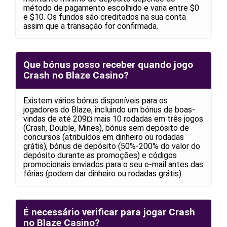
método de pagamento escolhido e varia entre $0
e $10. Os fundos são creditados na sua conta
assim que a transação for confirmada.
Que bónus posso receber quando jogo
Crash no Blaze Casino?
Existem vários bónus disponíveis para os
jogadores do Blaze, incluindo um bónus de boas-
vindas de até 209¤ mais 10 rodadas em três jogos
(Crash, Double, Mines), bónus sem depósito de
concursos (atribuídos em dinheiro ou rodadas
grátis), bónus de depósito (50%-200% do valor do
depósito durante as promoções) e códigos
promocionais enviados para o seu e-mail antes das
férias (podem dar dinheiro ou rodadas grátis).
É necessário verificar para jogar Crash
no Blaze Casino?