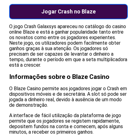
Jogar Crash no Blaze
O jogo Crash Galaxsys apareceu no catálogo do casino
online Blaze e está a ganhar popularidade tanto entre
os novatos como entre os jogadores experientes.
Neste jogo, os utilizadores podem facilmente obter
ganhos graças à sua atenção. Os jogadores só
precisam de ser capazes de levantar o dinheiro a
tempo, durante o período em que a seta multiplicadora
está a crescer.
Informações sobre o Blaze Casino
O Blaze Casino permite aos jogadores jogar o Crash em
dispositivos móveis e de secretária. A slot só pode ser
jogada a dinheiro real, devido à ausência de um modo
de demonstração.
A interface de fácil utilização da plataforma de jogo
permite que os jogadores se registem rapidamente,
depositem fundos na conta e comecem, após alguns
minutos, a receber os primeiros ganhos.