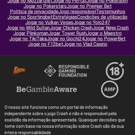
Jogar no Mozzartbet
Jogar no Pin-Up
Jogar no Pokerdom
Jogar no Pokerstars
Jogar no Premier Bet
Política de privacidade
Jogo responsável
Testemunhos
Jogar no Sportingbet
Estratégias
Condições de utilização
Jogar no Vulkan Vegas
Jogar no Yolo247
Jogar no Wild Sultan
Jogar Chicken Crash
Jogar Ninja Crash
Jogar Plinkoman
Jogar Tower Rush
Jogar o Maestro
Jogar no TikiTaka
Jogar no Giochi24
Jogar no PowerBet
Jogar no F12bet
Jogar no Vlad Casino
O nosso site funciona como um portal de informação
independente sobre o jogo Crash e não é responsável pela
exatidão da informação apresentada. Quaisquer decisões que
tome com base na nossa informação sobre Crash são da sua
inteira responsabilidade.