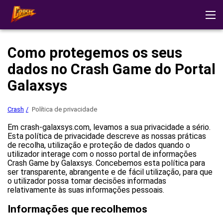
Crash
Testemunhos
Descarregar a aplicação
Demo
Como protegemos os seus
Estratégias
Outros Jogos
dados no Crash Game do Portal
Jogar no casino
Galaxsys
Crash
Política de privacidade
Em crash-galaxsys.com, levamos a sua privacidade a sério.
Esta política de privacidade descreve as nossas práticas
de recolha, utilização e proteção de dados quando o
utilizador interage com o nosso portal de informações
Crash Game by Galaxsys. Concebemos esta política para
ser transparente, abrangente e de fácil utilização, para que
o utilizador possa tomar decisões informadas
relativamente às suas informações pessoais.
Informações que recolhemos