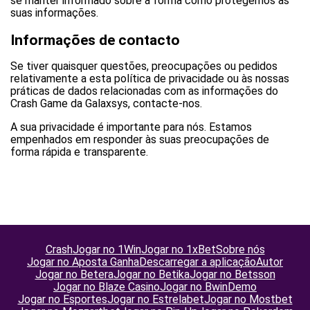
se manter informado sobre a forma como protegemos as
suas informações.
Informações de contacto
Se tiver quaisquer questões, preocupações ou pedidos
relativamente a esta política de privacidade ou às nossas
práticas de dados relacionadas com as informações do
Crash Game da Galaxsys, contacte-nos.
A sua privacidade é importante para nós. Estamos
empenhados em responder às suas preocupações de
forma rápida e transparente.
Crash
Jogar no 1Win
Jogar no 1xBet
Sobre nós
Jogar no Aposta Ganha
Descarregar a aplicação
Autor
Jogar no Betera
Jogar no Betika
Jogar no Betsson
Jogar no Blaze Casino
Jogar no Bwin
Demo
Jogar no Esportes
Jogar no Estrelabet
Jogar no Mostbet