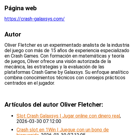
Página web
https://crash-galaxsys.com/
Autor
Oliver Fletcher es un experimentado analista de la industria
del juego con más de 15 años de experiencia especializado
en Crash Games. Con formación en matemáticas y teoría
de juegos, Oliver ofrece una visión autorizada de la
mecánica, las estrategias y la evaluación de las
plataformas Crash Game by Galaxsys. Su enfoque analítico
combina conocimientos técnicos con consejos prácticos
centrados en el jugador.
Artículos del autor Oliver Fletcher:
Slot Crash Galaxsys | Jugar online con dinero real
,
2026-03-30 07:12:00
Crash slot en 1Win | Juegue con un bono de