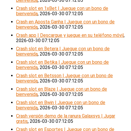
bienvenida
, 2026-03-30 07:12:05
Crash slot en 1xBet | Juegue con un bono de
bienvenida
, 2026-03-30 07:12:05
Crash en Aposta Ganha | Juegue con un bono de
bienvenida
, 2026-03-30 07:12:05
Crash app | Descargue y juegue en su teléfono móvil
,
2026-03-30 07:12:05
Crash slot en Betera | Juegue con un bono de
bienvenida
, 2026-03-30 07:12:05
Crash slot en Betika | Juegue con un bono de
bienvenida
, 2026-03-30 07:12:05
Crash slot en Betsson | Juegue con un bono de
bienvenida
, 2026-03-30 07:12:05
Crash slot en Blaze | Juegue con un bono de
bienvenida
, 2026-03-30 07:12:05
Crash slot en Bwin | Juegue con un bono de
bienvenida
, 2026-03-30 07:12:05
Crash versión demo de la ranura Galaxsys | Jugar
gratis
, 2026-03-30 07:12:05
Crash slot en Esportes | Juegue con un bono de