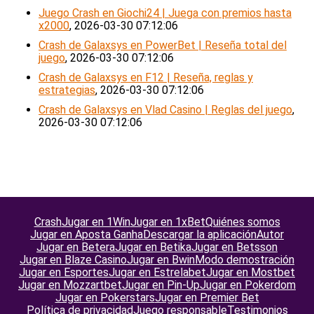
Juego Crash en Giochi24 | Juega con premios hasta
x2000
, 2026-03-30 07:12:06
Crash de Galaxsys en PowerBet | Reseña total del
juego
, 2026-03-30 07:12:06
Crash de Galaxsys en F12 | Reseña, reglas y
estrategias
, 2026-03-30 07:12:06
Crash de Galaxsys en Vlad Casino | Reglas del juego
,
2026-03-30 07:12:06
Crash
Jugar en 1Win
Jugar en 1xBet
Quiénes somos
Jugar en Aposta Ganha
Descargar la aplicación
Autor
Jugar en Betera
Jugar en Betika
Jugar en Betsson
Jugar en Blaze Casino
Jugar en Bwin
Modo demostración
Jugar en Esportes
Jugar en Estrelabet
Jugar en Mostbet
Jugar en Mozzartbet
Jugar en Pin-Up
Jugar en Pokerdom
Jugar en Pokerstars
Jugar en Premier Bet
Política de privacidad
Juego responsable
Testimonios