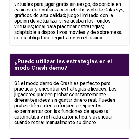
virtuales para jugar gratis sin riesgo; disponible en
casinos de confianza y en el sitio web de Galaxsys;
gráficos de alta calidad; juego ilimitado con la
opción de actualizar si se acaban los fondos
virtuales; ideal para practicar estrategias;
adaptable a dispositivos móviles y de sobremesa;
no es obligatorio registrarse en el casino.
¿Puedo utilizar las estrategias en el
modo Crash demo?
Sí, el modo demo de Crash es perfecto para
practicar y encontrar estrategias eficaces. Los
jugadores pueden probar constantemente
diferentes ideas sin gastar dinero real. Pueden
probar diferentes enfoques de apuestas,
experimentar con las funciones de apuesta
automática y retirada automática, y averiguar
cuándo retirar manualmente su dinero.