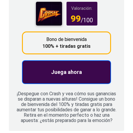
Valoración:
99
/100
Bono de bienvenida
100% + tiradas gratis
Juega ahora
¡Despegue con Crash y vea cómo sus ganancias
se disparan a nuevas alturas! Consigue un bono
de bienvenida del 100% y tiradas gratis para
aumentar tus posibilidades de ganar a lo grande.
Retira en el momento perfecto o haz una
apuesta: ¿estás preparado para la emoción?