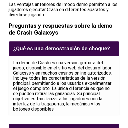
Las ventajas anteriores del modo demo permiten a los
jugadores ejecutar Crash en diferentes aparatos y
divertirse jugando.
Preguntas y respuestas sobre la demo
de Crash Galaxsys
¿Qué es una demostración de choque?
La demo de Crash es una versión gratuita del
juego, disponible en el sitio web del desarrollador
Galaxsys y en muchos casinos online autorizados.
Incluye todas las características de la versión
principal, permitiendo a los usuarios experimentar
el juego completo. La única diferencia es que no
se pueden retirar las ganancias. Su principal
objetivo es familiarizar a los jugadores con la
interfaz de la tragaperras, la mecánica y los
botones disponibles.