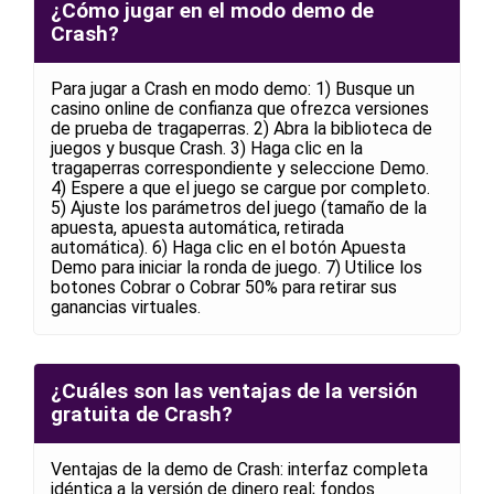
¿Cómo jugar en el modo demo de
Crash?
Para jugar a Crash en modo demo: 1) Busque un
casino online de confianza que ofrezca versiones
de prueba de tragaperras. 2) Abra la biblioteca de
juegos y busque Crash. 3) Haga clic en la
tragaperras correspondiente y seleccione Demo.
4) Espere a que el juego se cargue por completo.
5) Ajuste los parámetros del juego (tamaño de la
apuesta, apuesta automática, retirada
automática). 6) Haga clic en el botón Apuesta
Demo para iniciar la ronda de juego. 7) Utilice los
botones Cobrar o Cobrar 50% para retirar sus
ganancias virtuales.
¿Cuáles son las ventajas de la versión
gratuita de Crash?
Ventajas de la demo de Crash: interfaz completa
idéntica a la versión de dinero real; fondos