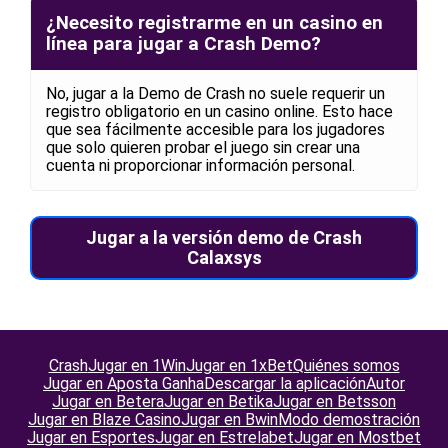
¿Necesito registrarme en un casino en
línea para jugar a Crash Demo?
No, jugar a la Demo de Crash no suele requerir un
registro obligatorio en un casino online. Esto hace
que sea fácilmente accesible para los jugadores
que solo quieren probar el juego sin crear una
cuenta ni proporcionar información personal.
Jugar a la versión demo de Crash
Calaxsys
Crash
Jugar en 1Win
Jugar en 1xBet
Quiénes somos
Jugar en Aposta Ganha
Descargar la aplicación
Autor
Jugar en Betera
Jugar en Betika
Jugar en Betsson
Jugar en Blaze Casino
Jugar en Bwin
Modo demostración
Jugar en Esportes
Jugar en Estrelabet
Jugar en Mostbet