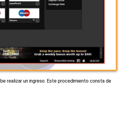
ebe realizar un ingreso. Este procedimiento consta de