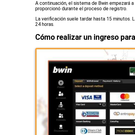
A continuación, el sistema de Bwin empezará a 
proporcionó durante el proceso de registro.
La verificación suele tardar hasta 15 minutos. 
24 horas.
Cómo realizar un ingreso para