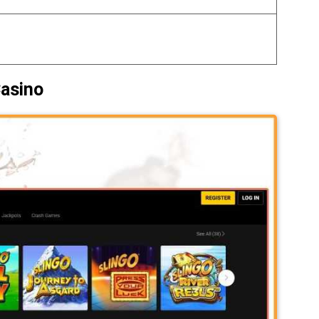
Casino