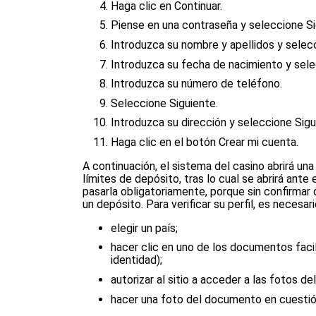
Haga clic en Continuar.
Piense en una contraseña y seleccione Si
Introduzca su nombre y apellidos y selec
Introduzca su fecha de nacimiento y sele
Introduzca su número de teléfono.
Seleccione Siguiente.
Introduzca su dirección y seleccione Sigu
Haga clic en el botón Crear mi cuenta.
A continuación, el sistema del casino abrirá una
límites de depósito, tras lo cual se abrirá ante 
pasarla obligatoriamente, porque sin confirmar
un depósito. Para verificar su perfil, es necesar
elegir un país;
hacer clic en uno de los documentos faci
identidad);
autorizar al sitio a acceder a las fotos de
hacer una foto del documento en cuestió