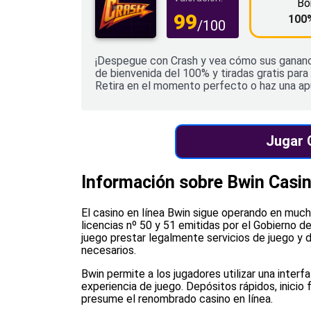
Bo
99
100%
/100
¡Despegue con Crash y vea cómo sus gananci
de bienvenida del 100% y tiradas gratis para
Retira en el momento perfecto o haz una ap
Jugar 
Información sobre Bwin Casi
El casino en línea Bwin sigue operando en muc
licencias nº 50 y 51 emitidas por el Gobierno de
juego prestar legalmente servicios de juego y
necesarios.
Bwin permite a los jugadores utilizar una interf
experiencia de juego. Depósitos rápidos, inicio 
presume el renombrado casino en línea.