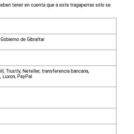
 deben tener en cuenta que a esta tragaperras sólo se
Gobierno de Gibraltar
l, Trustly, Neteller, transferencia bancaria,
, Luxon, PayPal