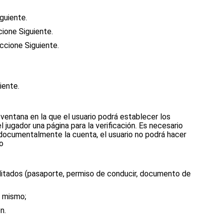
guiente.
cione Siguiente.
ccione Siguiente.
iente.
 ventana en la que el usuario podrá establecer los
el jugador una página para la verificación. Es necesario
 documentalmente la cuenta, el usuario no podrá hacer
io
litados (pasaporte, permiso de conducir, documento de
l mismo;
n.