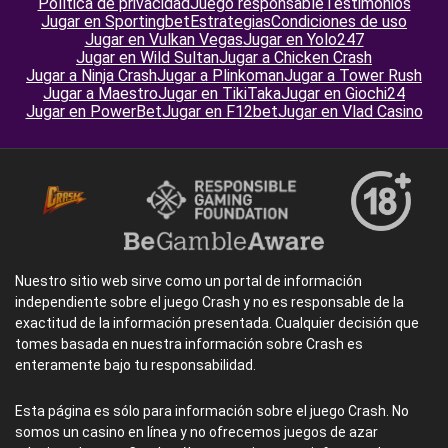
Política de privacidad
Juego responsable
Testimonios
Jugar en Sportingbet
Estrategias
Condiciones de uso
Jugar en Vulkan Vegas
Jugar en Yolo247
Jugar en Wild Sultan
Jugar a Chicken Crash
Jugar a Ninja Crash
Jugar a Plinkoman
Jugar a Tower Rush
Jugar a Maestro
Jugar en TikiTaka
Jugar en Giochi24
Jugar en PowerBet
Jugar en F12bet
Jugar en Vlad Casino
Nuestro sitio web sirve como un portal de información
independiente sobre el juego Crash y no es responsable de la
exactitud de la información presentada. Cualquier decisión que
tomes basada en nuestra información sobre Crash es
enteramente bajo tu responsabilidad.
Esta página es sólo para información sobre el juego Crash. No
somos un casino en línea y no ofrecemos juegos de azar