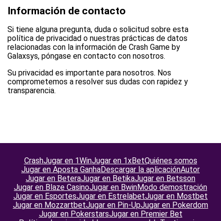
Información de contacto
Si tiene alguna pregunta, duda o solicitud sobre esta
política de privacidad o nuestras prácticas de datos
relacionadas con la información de Crash Game by
Galaxsys, póngase en contacto con nosotros.
Su privacidad es importante para nosotros. Nos
comprometemos a resolver sus dudas con rapidez y
transparencia.
Crash
Jugar en 1Win
Jugar en 1xBet
Quiénes somos
Jugar en Aposta Ganha
Descargar la aplicación
Autor
Jugar en Betera
Jugar en Betika
Jugar en Betsson
Jugar en Blaze Casino
Jugar en Bwin
Modo demostración
Jugar en Esportes
Jugar en Estrelabet
Jugar en Mostbet
Jugar en Mozzartbet
Jugar en Pin-Up
Jugar en Pokerdom
Jugar en Pokerstars
Jugar en Premier Bet