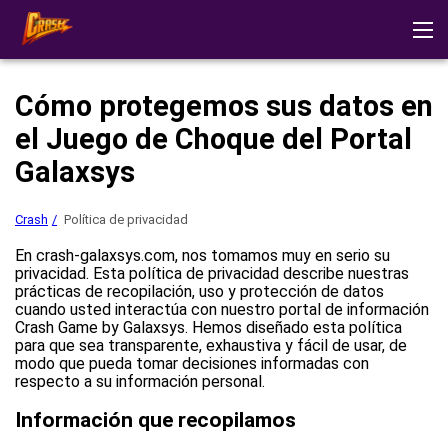
Crash
Testimonios
Descargar la aplicación
Cómo protegemos sus datos en
Modo demostración
Estrategias
Otros Juegos
el Juego de Choque del Portal
Jugar al casino
Galaxsys
Crash
Política de privacidad
En crash-galaxsys.com, nos tomamos muy en serio su
privacidad. Esta política de privacidad describe nuestras
prácticas de recopilación, uso y protección de datos
cuando usted interactúa con nuestro portal de información
Crash Game by Galaxsys. Hemos diseñado esta política
para que sea transparente, exhaustiva y fácil de usar, de
modo que pueda tomar decisiones informadas con
respecto a su información personal.
Información que recopilamos