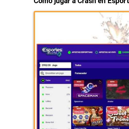
Cómo jugar a Crash en Espor