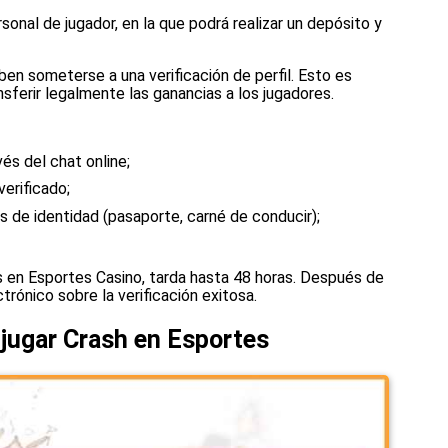
sonal de jugador, en la que podrá realizar un depósito y
en someterse a una verificación de perfil. Esto es
nsferir legalmente las ganancias a los jugadores.
és del chat online;
verificado;
 de identidad (pasaporte, carné de conducir);
 en Esportes Casino, tarda hasta 48 horas. Después de
ctrónico sobre la verificación exitosa.
jugar Crash en Esportes