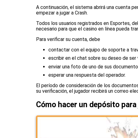
A continuación, el sistema abrirá una cuenta per
empezar a jugar a Crash.
Todos los usuarios registrados en Esportes, deb
necesario para que el casino en línea pueda tra
Para verificar su cuenta, debe
contactar con el equipo de soporte a trav
escribir en el chat sobre su deseo de ser 
enviar una foto de uno de sus documentos
esperar una respuesta del operador.
El período de consideración de los documentos
su verificación, el jugador recibirá un correo ele
Cómo hacer un depósito para 