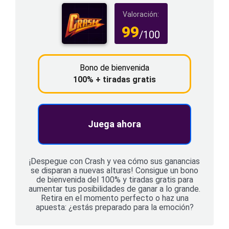
Valoración:
99
/100
Bono de bienvenida
100% + tiradas gratis
Juega ahora
¡Despegue con Crash y vea cómo sus ganancias
se disparan a nuevas alturas! Consigue un bono
de bienvenida del 100% y tiradas gratis para
aumentar tus posibilidades de ganar a lo grande.
Retira en el momento perfecto o haz una
apuesta: ¿estás preparado para la emoción?