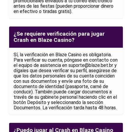
promocionales enviados a tu correo electrónico
antes de las fiestas (pueden proporcionar dinero
en efectivo o tiradas gratis).
¿Se requiere verificación para jugar
Crash en Blaze Casino?
Sí, la verificación en Blaze Casino es obligatoria.
Para verificar su cuenta, póngase en contacto con
el equipo de asistencia en suporte@blaze.bet.br y
dígales que desea verificar su perfil, asegúrese de
que los datos personales de su cuenta coinciden
con sus documentos y envíe una foto de su
documento de identidad (pasaporte, carné de
conducir). También puede cargar documentos a
través de su gabinete personal haciendo clic en el
botón Depósito y seleccionando la sección
Documentos. La verificación tarda hasta 48 horas.
¿Puedo jugar al Crash en Blaze Casino