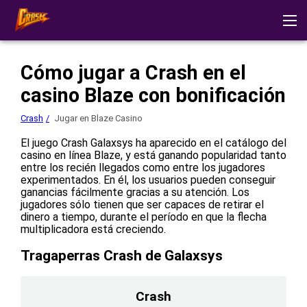
Crash
Testimonios
Descargar la aplicación
Cómo jugar a Crash en el
Modo demostración
Estrategias
Otros Juegos
casino Blaze con bonificación
Jugar al casino
Crash
Jugar en Blaze Casino
El juego Crash Galaxsys ha aparecido en el catálogo del
casino en línea Blaze, y está ganando popularidad tanto
entre los recién llegados como entre los jugadores
experimentados. En él, los usuarios pueden conseguir
ganancias fácilmente gracias a su atención. Los
jugadores sólo tienen que ser capaces de retirar el
dinero a tiempo, durante el período en que la flecha
multiplicadora está creciendo.
Tragaperras Crash de Galaxsys
Crash