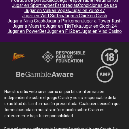
Política de privacidad
Juego responsable
Testimonios
Jugar en Sportingbet
Estrategias
Condiciones de uso
Jugar en Vulkan Vegas
Jugar en Yolo247
Jugar en Wild Sultan
Jugar a Chicken Crash
Jugar a Ninja Crash
Jugar a Plinkoman
Jugar a Tower Rush
Jugar a Maestro
Jugar en TikiTaka
Jugar en Giochi24
Jugar en PowerBet
Jugar en F12bet
Jugar en Vlad Casino
Nuestro sitio web sirve como un portal de información
independiente sobre el juego Crash y no es responsable de la
exactitud de la información presentada. Cualquier decisión que
tomes basada en nuestra información sobre Crash es
enteramente bajo tu responsabilidad.