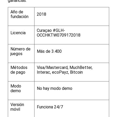
ganancias.
Año de
2018
fundación
Curaçao #GLH-
Licencia
OCCHKTW0709172018
Número de
Más de 3.400
juegos
Métodos
Visa/Mastercard, MuchBetter,
de pago
Interac, ecoPayz, Bitcoin
Modo
No hay modo demo
demo
Versión
Funciona 24/7
móvil