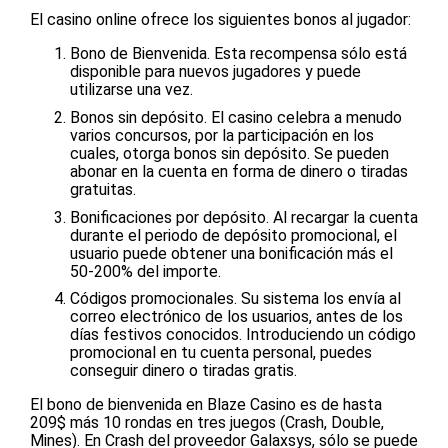
El casino online ofrece los siguientes bonos al jugador:
Bono de Bienvenida. Esta recompensa sólo está
disponible para nuevos jugadores y puede
utilizarse una vez.
Bonos sin depósito. El casino celebra a menudo
varios concursos, por la participación en los
cuales, otorga bonos sin depósito. Se pueden
abonar en la cuenta en forma de dinero o tiradas
gratuitas.
Bonificaciones por depósito. Al recargar la cuenta
durante el periodo de depósito promocional, el
usuario puede obtener una bonificación más el
50-200% del importe.
Códigos promocionales. Su sistema los envía al
correo electrónico de los usuarios, antes de los
días festivos conocidos. Introduciendo un código
promocional en tu cuenta personal, puedes
conseguir dinero o tiradas gratis.
El bono de bienvenida en Blaze Casino es de hasta
209$ más 10 rondas en tres juegos (Crash, Double,
Mines). En Crash del proveedor Galaxsys, sólo se puede