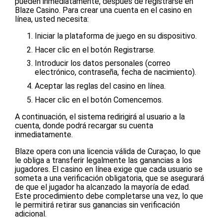
pueden inmediatamente, después de registrarse en
Blaze Casino. Para crear una cuenta en el casino en
línea, usted necesita:
Iniciar la plataforma de juego en su dispositivo.
Hacer clic en el botón Registrarse.
Introducir los datos personales (correo
electrónico, contraseña, fecha de nacimiento).
Aceptar las reglas del casino en línea.
Hacer clic en el botón Comencemos.
A continuación, el sistema redirigirá al usuario a la
cuenta, donde podrá recargar su cuenta
inmediatamente.
Blaze opera con una licencia válida de Curaçao, lo que
le obliga a transferir legalmente las ganancias a los
jugadores. El casino en línea exige que cada usuario se
someta a una verificación obligatoria, que se asegurará
de que el jugador ha alcanzado la mayoría de edad.
Este procedimiento debe completarse una vez, lo que
le permitirá retirar sus ganancias sin verificación
adicional.