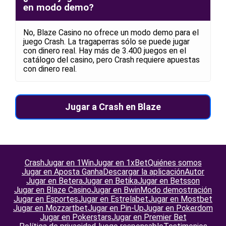
en modo demo?
No, Blaze Casino no ofrece un modo demo para el
juego Crash. La tragaperras sólo se puede jugar
con dinero real. Hay más de 3.400 juegos en el
catálogo del casino, pero Crash requiere apuestas
con dinero real.
Jugar a Crash en Blaze
Crash
Jugar en 1Win
Jugar en 1xBet
Quiénes somos
Jugar en Aposta Ganha
Descargar la aplicación
Autor
Jugar en Betera
Jugar en Betika
Jugar en Betsson
Jugar en Blaze Casino
Jugar en Bwin
Modo demostración
Jugar en Esportes
Jugar en Estrelabet
Jugar en Mostbet
Jugar en Mozzartbet
Jugar en Pin-Up
Jugar en Pokerdom
Jugar en Pokerstars
Jugar en Premier Bet