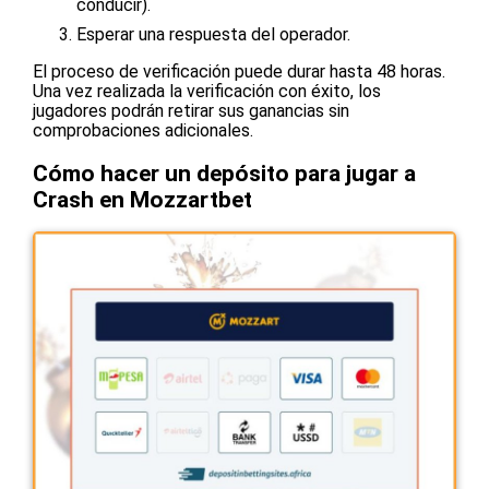
conducir).
Esperar una respuesta del operador.
El proceso de verificación puede durar hasta 48 horas.
Una vez realizada la verificación con éxito, los
jugadores podrán retirar sus ganancias sin
comprobaciones adicionales.
Cómo hacer un depósito para jugar a
Crash en Mozzartbet