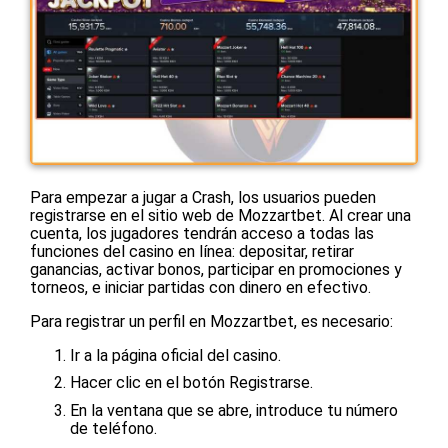
Para empezar a jugar a Crash, los usuarios pueden
registrarse en el sitio web de Mozzartbet. Al crear una
cuenta, los jugadores tendrán acceso a todas las
funciones del casino en línea: depositar, retirar
ganancias, activar bonos, participar en promociones y
torneos, e iniciar partidas con dinero en efectivo.
Para registrar un perfil en Mozzartbet, es necesario:
Ir a la página oficial del casino.
Hacer clic en el botón Registrarse.
En la ventana que se abre, introduce tu número
de teléfono.