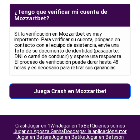
¿Tengo que verificar mi cuenta de
Mozzartbet?
Sí, la verificación en Mozzartbet es muy
importante. Para verificar su cuenta, póngase en
contacto con el equipo de asistencia, envíe una
foto de su documento de identidad (pasaporte,
DNI o carné de conducir) y espere una respuesta.
El proceso de verificación puede durar hasta 48
horas y es necesario para retirar sus ganancias.
Juega Crash en Mozzartbet
Crash
Jugar en 1Win
Jugar en 1xBet
Quiénes somos
Jugar en Aposta Ganha
Descargar la aplicación
Autor
Jugar en Betera
Jugar en Betika
Jugar en Betsson