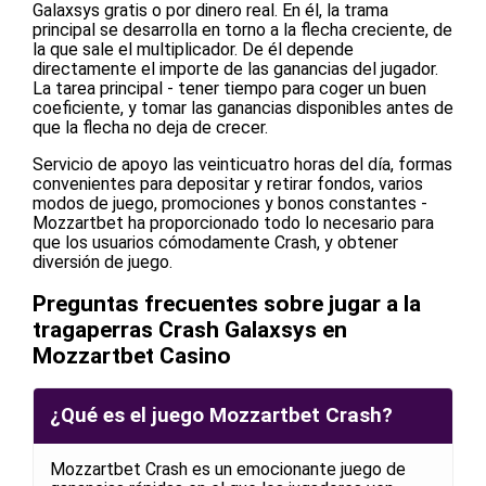
Galaxsys gratis o por dinero real. En él, la trama
principal se desarrolla en torno a la flecha creciente, de
la que sale el multiplicador. De él depende
directamente el importe de las ganancias del jugador.
La tarea principal - tener tiempo para coger un buen
coeficiente, y tomar las ganancias disponibles antes de
que la flecha no deja de crecer.
Servicio de apoyo las veinticuatro horas del día, formas
convenientes para depositar y retirar fondos, varios
modos de juego, promociones y bonos constantes -
Mozzartbet ha proporcionado todo lo necesario para
que los usuarios cómodamente Crash, y obtener
diversión de juego.
Preguntas frecuentes sobre jugar a la
tragaperras Crash Galaxsys en
Mozzartbet Casino
¿Qué es el juego Mozzartbet Crash?
Mozzartbet Crash es un emocionante juego de