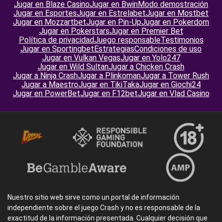
Jugar en Blaze Casino
Jugar en Bwin
Modo demostración
Jugar en Esportes
Jugar en Estrelabet
Jugar en Mostbet
Jugar en Mozzartbet
Jugar en Pin-Up
Jugar en Pokerdom
Jugar en Pokerstars
Jugar en Premier Bet
Política de privacidad
Juego responsable
Testimonios
Jugar en Sportingbet
Estrategias
Condiciones de uso
Jugar en Vulkan Vegas
Jugar en Yolo247
Jugar en Wild Sultan
Jugar a Chicken Crash
Jugar a Ninja Crash
Jugar a Plinkoman
Jugar a Tower Rush
Jugar a Maestro
Jugar en TikiTaka
Jugar en Giochi24
Jugar en PowerBet
Jugar en F12bet
Jugar en Vlad Casino
Nuestro sitio web sirve como un portal de información
independiente sobre el juego Crash y no es responsable de la
exactitud de la información presentada. Cualquier decisión que