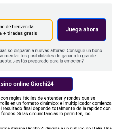
no de bienvenida
Juega ahora
 + tiradas gratis
as se disparan a nuevas alturas! Consigue un bono
 aumentar tus posibilidades de ganar a lo grande.
uesta: ¿estás preparado para la emoción?
asino online Giochi24
 con reglas fáciles de entender y rondas que se
rolla en un formato dinámico: el multiplicador comienza
el resultado final depende totalmente de la rapidez con
 fondos. Si las circunstancias lo permiten, los
ma italiana Giochi24, dirigida a un público de Italia. Una