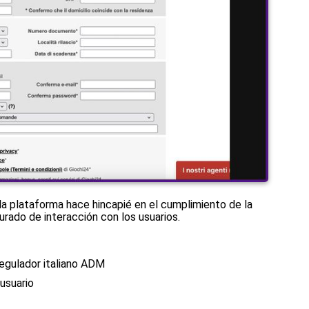
, la plataforma hace hincapié en el cumplimiento de la
turado de interacción con los usuarios.
regulador italiano ADM
 usuario