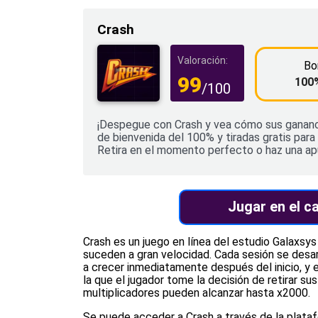
Crash
Valoración:
Bo
99
100%
/100
¡Despegue con Crash y vea cómo sus gananci
de bienvenida del 100% y tiradas gratis para
Retira en el momento perfecto o haz una ap
Jugar en el c
Crash es un juego en línea del estudio Galaxsys
suceden a gran velocidad. Cada sesión se desar
a crecer inmediatamente después del inicio, y 
la que el jugador tome la decisión de retirar sus
multiplicadores pueden alcanzar hasta x2000.
Se puede acceder a Crash a través de la platafor