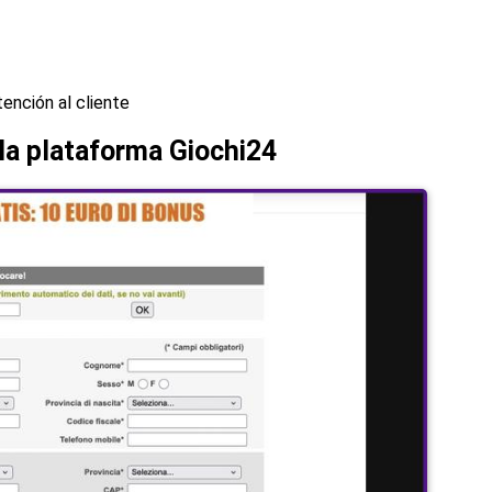
ención al cliente
 la plataforma Giochi24