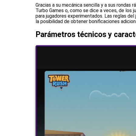
Gracias a su mecánica sencilla y a sus rondas r
Turbo Games o, como se dice a veces, de los ju
para jugadores experimentados. Las reglas del j
la posibilidad de obtener bonificaciones adicion
Parámetros técnicos y caract