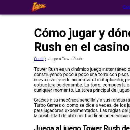
Cra
Cómo jugar y dón
Rush en el casino
Crash
Jugar a Tower Rush
Tower Rush es un dinámico juego instantáneo de
construyendo poco a poco una torre con pisos 
nuevo nivel puede aumentar el multiplicador, p
estructura se derrumbe. La torre, compuesta 
cualquier momento. La tarea principal del jugad
Gracias a su mecánica sencilla y a sus rondas r
Turbo Games o, como se dice a veces, de los ju
para jugadores experimentados. Las reglas del j
la posibilidad de obtener bonificaciones adicion
Juega al juego Tower Rush d