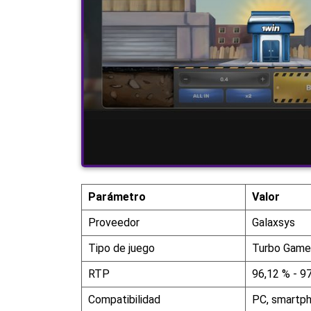
Parámetro
Valor
Proveedor
Galaxsys
Tipo de juego
Turbo Game
RTP
96,12 % - 9
Compatibilidad
PC, smartph