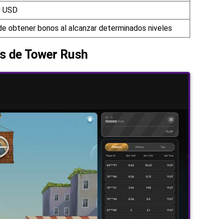
0 USD
 de obtener bonos al alcanzar determinados niveles
es de Tower Rush