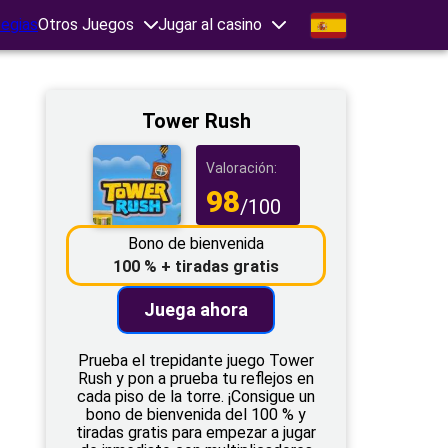
tegias
Otros Juegos
Jugar al casino
Tower Rush
Valoración:
98
/100
Bono de bienvenida
100 % + tiradas gratis
Juega ahora
Prueba el trepidante juego Tower
Rush y pon a prueba tu reflejos en
cada piso de la torre. ¡Consigue un
bono de bienvenida del 100 % y
tiradas gratis para empezar a jugar