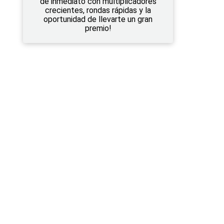
de inmediato con multiplicadores
crecientes, rondas rápidas y la
oportunidad de llevarte un gran
premio!