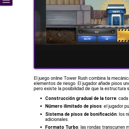
El juego online Tower Rush combina la mecánica
elementos de riesgo. El jugador añade pisos un
pero existe la posibilidad de que la estructura
Construcción gradual de la torre
: cada
Número ilimitado de pisos
: el jugador 
Sistema de pisos de bonificación
: los 
adicionales.
Formato Turbo
: las rondas transcurren