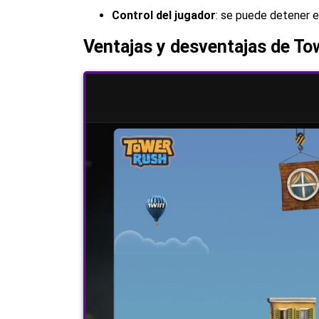
Control del jugador
: se puede detener e
Ventajas y desventajas de To