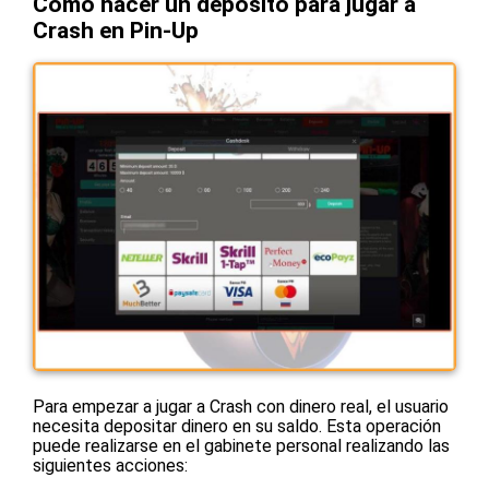
Cómo hacer un depósito para jugar a
Crash en Pin-Up
Para empezar a jugar a Crash con dinero real, el usuario
necesita depositar dinero en su saldo. Esta operación
puede realizarse en el gabinete personal realizando las
siguientes acciones: