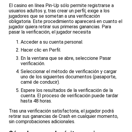
El casino en línea Pin-Up sólo permite registrarse a
usuarios adultos y, tras crear un perfil, exige a los
jugadores que se sometan a una verificación
obligatoria. Este procedimiento aparecerá en cuanto el
jugador quiera retirar sus primeras ganancias. Para
pasar la verificación, el jugador necesita
Acceder a su cuenta personal.
Hacer clic en Perfil.
En la ventana que se abre, seleccione Pasar
verificación.
Seleccionar el método de verificación y cargar
uno de los siguientes documentos (pasaporte,
carné de conducir).
Espere los resultados de la verificación de la
cuenta. El proceso de verificación puede tardar
hasta 48 horas.
Tras una verificación satisfactoria, el jugador podrá
retirar sus ganancias de Crash en cualquier momento,
sin comprobaciones adicionales.