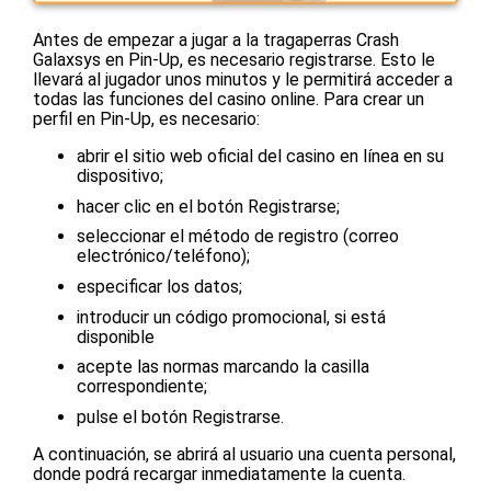
Antes de empezar a jugar a la tragaperras Crash
Galaxsys en Pin-Up, es necesario registrarse. Esto le
llevará al jugador unos minutos y le permitirá acceder a
todas las funciones del casino online. Para crear un
perfil en Pin-Up, es necesario:
abrir el sitio web oficial del casino en línea en su
dispositivo;
hacer clic en el botón Registrarse;
seleccionar el método de registro (correo
electrónico/teléfono);
especificar los datos;
introducir un código promocional, si está
disponible
acepte las normas marcando la casilla
correspondiente;
pulse el botón Registrarse.
A continuación, se abrirá al usuario una cuenta personal,
donde podrá recargar inmediatamente la cuenta.