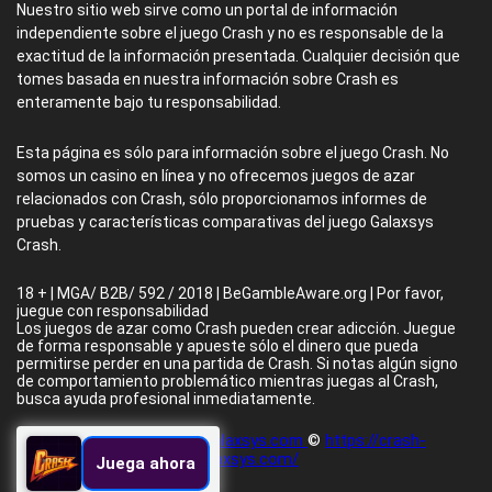
Nuestro sitio web sirve como un portal de información
independiente sobre el juego Crash y no es responsable de la
exactitud de la información presentada. Cualquier decisión que
tomes basada en nuestra información sobre Crash es
enteramente bajo tu responsabilidad.
Esta página es sólo para información sobre el juego Crash. No
somos un casino en línea y no ofrecemos juegos de azar
relacionados con Crash, sólo proporcionamos informes de
pruebas y características comparativas del juego Galaxsys
Crash.
18 + | MGA/ B2B/ 592 / 2018 | BeGambleAware.org | Por favor,
juegue con responsabilidad
Los juegos de azar como Crash pueden crear adicción. Juegue
de forma responsable y apueste sólo el dinero que pueda
permitirse perder en una partida de Crash. Si notas algún signo
de comportamiento problemático mientras juegas al Crash,
busca ayuda profesional inmediatamente.
Email:
info@crash-galaxsys.com
©
https://crash-
galaxsys.com/
Juega ahora