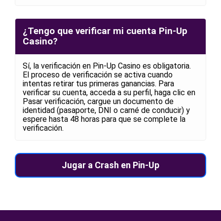
¿Tengo que verificar mi cuenta Pin-Up
Casino?
Sí, la verificación en Pin-Up Casino es obligatoria.
El proceso de verificación se activa cuando
intentas retirar tus primeras ganancias. Para
verificar su cuenta, acceda a su perfil, haga clic en
Pasar verificación, cargue un documento de
identidad (pasaporte, DNI o carné de conducir) y
espere hasta 48 horas para que se complete la
verificación.
Jugar a Crash en Pin-Up