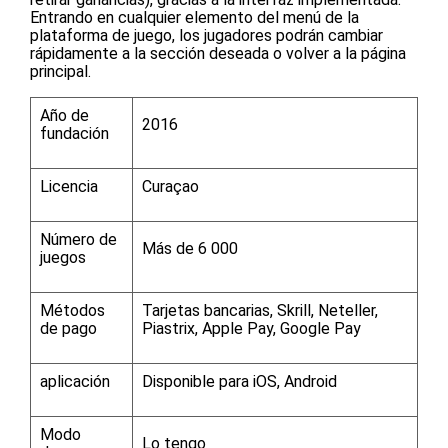
Entrando en cualquier elemento del menú de la
plataforma de juego, los jugadores podrán cambiar
rápidamente a la sección deseada o volver a la página
principal.
Año de
2016
fundación
Licencia
Curaçao
Número de
Más de 6 000
juegos
Métodos
Tarjetas bancarias, Skrill, Neteller,
de pago
Piastrix, Apple Pay, Google Pay
aplicación
Disponible para iOS, Android
Modo
Lo tengo