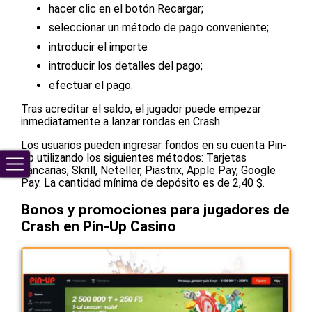
hacer clic en el botón Recargar;
seleccionar un método de pago conveniente;
introducir el importe
introducir los detalles del pago;
efectuar el pago.
Tras acreditar el saldo, el jugador puede empezar
inmediatamente a lanzar rondas en Crash.
Los usuarios pueden ingresar fondos en su cuenta Pin-
Up utilizando los siguientes métodos: Tarjetas
bancarias, Skrill, Neteller, Piastrix, Apple Pay, Google
Pay. La cantidad mínima de depósito es de 2,40 $.
Bonos y promociones para jugadores de
Crash en Pin-Up Casino