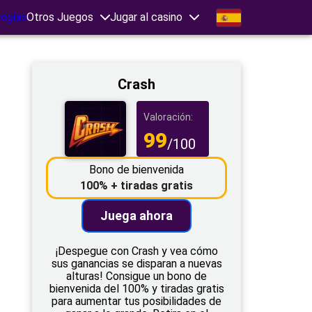
tegias
Otros Juegos
Jugar al casino
Crash
Valoración:
99
/100
Bono de bienvenida
100% + tiradas gratis
Juega ahora
¡Despegue con Crash y vea cómo
sus ganancias se disparan a nuevas
alturas! Consigue un bono de
bienvenida del 100% y tiradas gratis
para aumentar tus posibilidades de