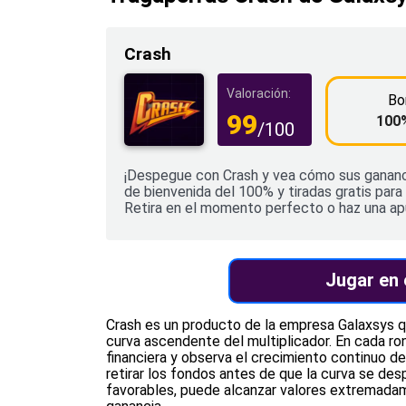
Crash
Valoración:
Bo
99
100%
/100
¡Despegue con Crash y vea cómo sus gananci
de bienvenida del 100% y tiradas gratis para
Retira en el momento perfecto o haz una ap
Jugar en 
Crash es un producto de la empresa Galaxsys 
curva ascendente del multiplicador. En cada rond
financiera y observa el crecimiento continuo del
retirar los fondos antes de que la curva se des
favorables, puede alcanzar valores extremadame