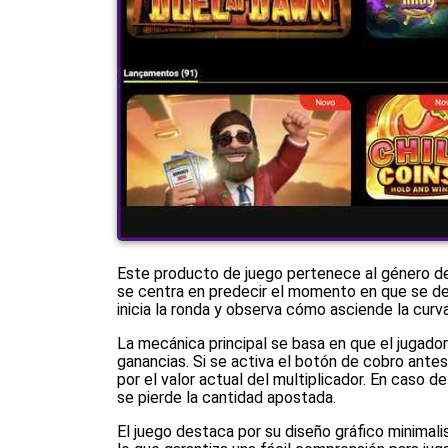
Este producto de juego pertenece al género de 
se centra en predecir el momento en que se desp
inicia la ronda y observa cómo asciende la curva
La mecánica principal se basa en que el jugado
ganancias. Si se activa el botón de cobro antes d
por el valor actual del multiplicador. En caso d
se pierde la cantidad apostada.
El juego destaca por su diseño gráfico minimali