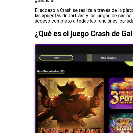
ganancia.
El acceso a Crash se realiza a través de la pla
las apuestas deportivas y los juegos de casino. 
acceso completo a todas las funciones: partida
¿Qué es el juego Crash de Ga