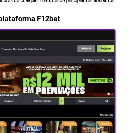
adores de cualquier nivel, desde principiantes absolutos
 plataforma F12bet