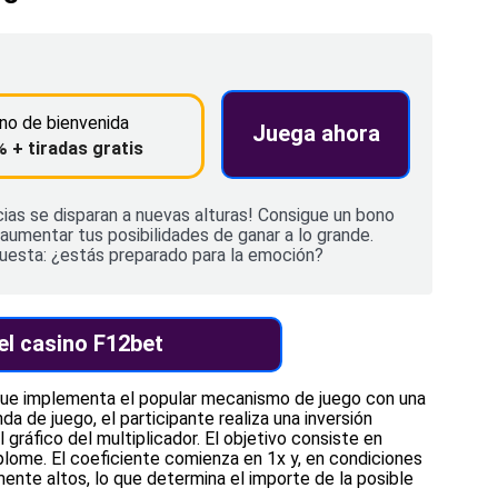
no de bienvenida
Juega ahora
 + tiradas gratis
as se disparan a nuevas alturas! Consigue un bono
 aumentar tus posibilidades de ganar a lo grande.
uesta: ¿estás preparado para la emoción?
el casino F12bet
que implementa el popular mecanismo de juego con una
a de juego, el participante realiza una inversión
 gráfico del multiplicador. El objetivo consiste en
plome. El coeficiente comienza en 1x y, en condiciones
nte altos, lo que determina el importe de la posible