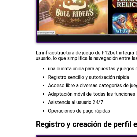
La infraestructura de juego de F12bet integra 
usuario, lo que simplifica la navegación entre l
una cuenta única para apuestas y juegos 
Registro sencillo y autorización rápida
Acceso libre a diversas categorías de ju
Adaptación móvil de todas las funciones
Asistencia al usuario 24/7
Operaciones de pago rápidas
Registro y creación de perfil