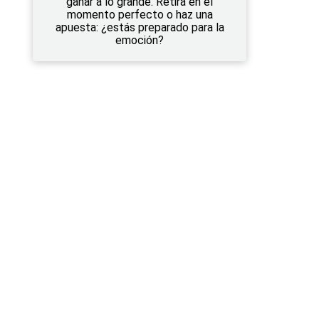
ganar a lo grande. Retira en el
momento perfecto o haz una
apuesta: ¿estás preparado para la
emoción?