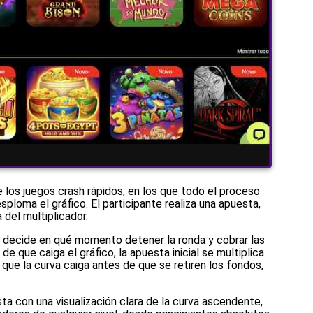
los juegos crash rápidos, en los que todo el proceso
loma el gráfico. El participante realiza una apuesta,
 del multiplicador.
r decide en qué momento detener la ronda y cobrar las
e que caiga el gráfico, la apuesta inicial se multiplica
e que la curva caiga antes de que se retiren los fondos,
sta con una visualización clara de la curva ascendente,