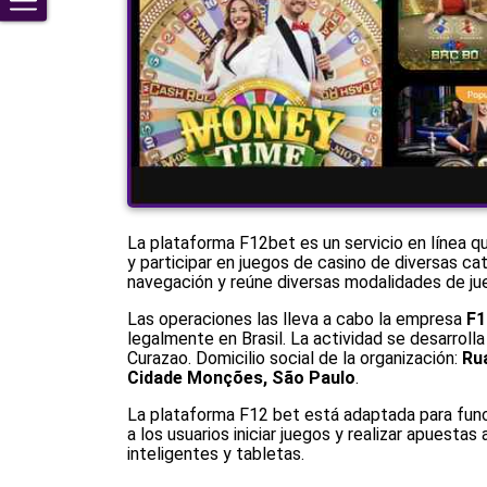
La plataforma F12bet es un servicio en línea qu
y participar en juegos de casino de diversas cate
navegación y reúne diversas modalidades de jue
Las operaciones las lleva a cabo la empresa
F1
legalmente en Brasil. La actividad se desarrolla
Curazao. Domicilio social de la organización:
Rua
Cidade Monções, São Paulo
.
La plataforma F12 bet está adaptada para funci
a los usuarios iniciar juegos y realizar apuesta
inteligentes y tabletas.