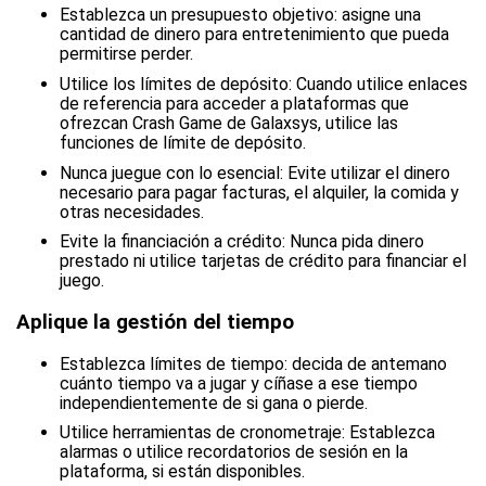
Establezca un presupuesto objetivo: asigne una
cantidad de dinero para entretenimiento que pueda
permitirse perder.
Utilice los límites de depósito: Cuando utilice enlaces
de referencia para acceder a plataformas que
ofrezcan Crash Game de Galaxsys, utilice las
funciones de límite de depósito.
Nunca juegue con lo esencial: Evite utilizar el dinero
necesario para pagar facturas, el alquiler, la comida y
otras necesidades.
Evite la financiación a crédito: Nunca pida dinero
prestado ni utilice tarjetas de crédito para financiar el
juego.
Aplique la gestión del tiempo
Establezca límites de tiempo: decida de antemano
cuánto tiempo va a jugar y cíñase a ese tiempo
independientemente de si gana o pierde.
Utilice herramientas de cronometraje: Establezca
alarmas o utilice recordatorios de sesión en la
plataforma, si están disponibles.