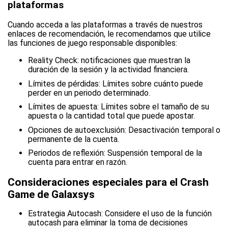
plataformas
Cuando acceda a las plataformas a través de nuestros
enlaces de recomendación, le recomendamos que utilice
las funciones de juego responsable disponibles:
Reality Check: notificaciones que muestran la
duración de la sesión y la actividad financiera.
Límites de pérdidas: Límites sobre cuánto puede
perder en un periodo determinado.
Límites de apuesta: Límites sobre el tamaño de su
apuesta o la cantidad total que puede apostar.
Opciones de autoexclusión: Desactivación temporal o
permanente de la cuenta.
Periodos de reflexión: Suspensión temporal de la
cuenta para entrar en razón.
Consideraciones especiales para el Crash
Game de Galaxsys
Estrategia Autocash: Considere el uso de la función
autocash para eliminar la toma de decisiones