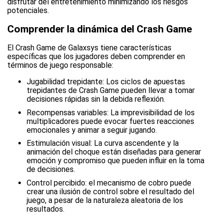
disfrutar del entretenimiento minimizando los riesgos
potenciales.
Comprender la dinámica del Crash Game
El Crash Game de Galaxsys tiene características
específicas que los jugadores deben comprender en
términos de juego responsable:
Jugabilidad trepidante: Los ciclos de apuestas
trepidantes de Crash Game pueden llevar a tomar
decisiones rápidas sin la debida reflexión.
Recompensas variables: La imprevisibilidad de los
multiplicadores puede evocar fuertes reacciones
emocionales y animar a seguir jugando.
Estimulación visual: La curva ascendente y la
animación del choque están diseñadas para generar
emoción y compromiso que pueden influir en la toma
de decisiones.
Control percibido: el mecanismo de cobro puede
crear una ilusión de control sobre el resultado del
juego, a pesar de la naturaleza aleatoria de los
resultados.