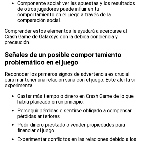
Componente social: ver las apuestas y los resultados
de otros jugadores puede influir en tu
comportamiento en el juego a través de la
comparación social.
Comprender estos elementos le ayudará a acercarse al
Crash Game de Galaxsys con la debida conciencia y
precaución.
Señales de un posible comportamiento
problemático en el juego
Reconocer los primeros signos de advertencia es crucial
para mantener una relación sana con el juego. Esté alerta si
experimenta
Gastar más tiempo o dinero en Crash Game de lo que
había planeado en un principio.
Perseguir pérdidas o sentirse obligado a compensar
pérdidas anteriores
Pedir dinero prestado o vender propiedades para
financiar el juego.
Experimentar conflictos en las relaciones debido a los