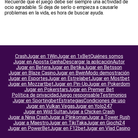
Recuerde que el juego debe ser siempre una actividad de
ocio agradable. Si deja de serlo o empieza a causarle
problemas en la vida, es hora de buscar ayuda.
Crash
Jugar en 1Win
Jugar en 1xBet
Quiénes somos
Jugar en Aposta Ganha
Descargar la aplicación
Autor
Jugar en Betera
Jugar en Betika
Jugar en Betsson
Jugar en Blaze Casino
Jugar en Bwin
Modo demostración
Jugar en Esportes
Jugar en Estrelabet
Jugar en Mostbet
Jugar en Mozzartbet
Jugar en Pin-Up
Jugar en Pokerdom
Jugar en Pokerstars
Jugar en Premier Bet
Política de privacidad
Juego responsable
Testimonios
Jugar en Sportingbet
Estrategias
Condiciones de uso
Jugar en Vulkan Vegas
Jugar en Yolo247
Jugar en Wild Sultan
Jugar a Chicken Crash
Jugar a Ninja Crash
Jugar a Plinkoman
Jugar a Tower Rush
Jugar a Maestro
Jugar en TikiTaka
Jugar en Giochi24
Jugar en PowerBet
Jugar en F12bet
Jugar en Vlad Casino