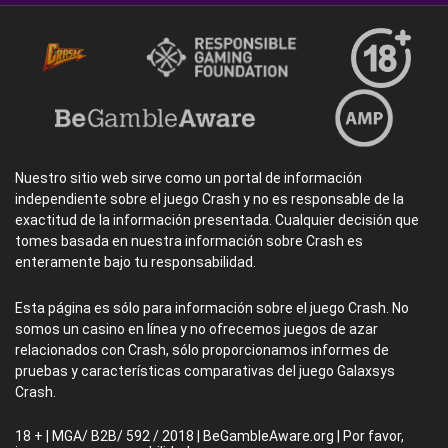
Nuestro sitio web sirve como un portal de información
independiente sobre el juego Crash y no es responsable de la
exactitud de la información presentada. Cualquier decisión que
tomes basada en nuestra información sobre Crash es
enteramente bajo tu responsabilidad.
Esta página es sólo para información sobre el juego Crash. No
somos un casino en línea y no ofrecemos juegos de azar
relacionados con Crash, sólo proporcionamos informes de
pruebas y características comparativas del juego Galaxsys
Crash.
18 + | MGA/ B2B/ 592 / 2018 | BeGambleAware.org | Por favor,