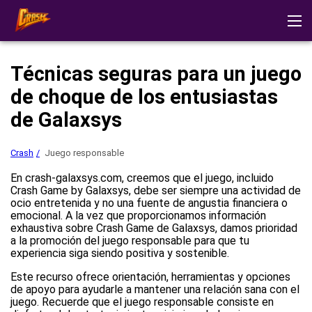
Crash
Testimonios
Descargar la aplicación
Técnicas seguras para un juego
Modo demostración
Estrategias
Otros Juegos
de choque de los entusiastas
Jugar al casino
de Galaxsys
Crash
Juego responsable
En crash-galaxsys.com, creemos que el juego, incluido
Crash Game by Galaxsys, debe ser siempre una actividad de
ocio entretenida y no una fuente de angustia financiera o
emocional. A la vez que proporcionamos información
exhaustiva sobre Crash Game de Galaxsys, damos prioridad
a la promoción del juego responsable para que tu
experiencia siga siendo positiva y sostenible.
Este recurso ofrece orientación, herramientas y opciones
de apoyo para ayudarle a mantener una relación sana con el
juego. Recuerde que el juego responsable consiste en