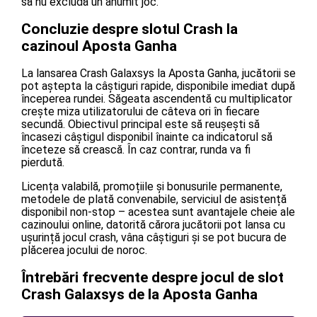
să nu excludă un anumit joc.
Concluzie despre slotul Crash la
cazinoul Aposta Ganha
La lansarea Crash Galaxsys la Aposta Ganha, jucătorii se
pot aștepta la câștiguri rapide, disponibile imediat după
începerea rundei. Săgeata ascendentă cu multiplicator
crește miza utilizatorului de câteva ori în fiecare
secundă. Obiectivul principal este să reușești să
încasezi câștigul disponibil înainte ca indicatorul să
înceteze să crească. În caz contrar, runda va fi
pierdută.
Licența valabilă, promoțiile și bonusurile permanente,
metodele de plată convenabile, serviciul de asistență
disponibil non-stop – acestea sunt avantajele cheie ale
cazinoului online, datorită cărora jucătorii pot lansa cu
ușurință jocul crash, vâna câștiguri și se pot bucura de
plăcerea jocului de noroc.
Întrebări frecvente despre jocul de slot
Crash Galaxsys de la Aposta Ganha