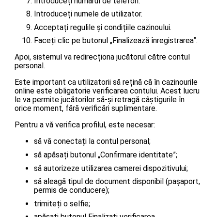
Introduceți numărul de telefon.
Introduceți numele de utilizator.
Acceptați regulile și condițiile cazinoului.
Faceți clic pe butonul „Finalizează înregistrarea”.
Apoi, sistemul va redirecționa jucătorul către contul
personal.
Este important ca utilizatorii să rețină că în cazinourile
online este obligatorie verificarea contului. Acest lucru
le va permite jucătorilor să-și retragă câștigurile în
orice moment, fără verificări suplimentare.
Pentru a vă verifica profilul, este necesar:
să vă conectați la contul personal;
să apăsați butonul „Confirmare identitate”;
să autorizeze utilizarea camerei dispozitivului;
să aleagă tipul de document disponibil (pașaport,
permis de conducere);
trimiteți o selfie;
apăsați butonul Finalizați verificarea.