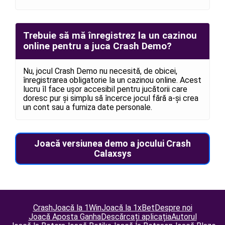
Trebuie să mă înregistrez la un cazinou
online pentru a juca Crash Demo?
Nu, jocul Crash Demo nu necesită, de obicei,
înregistrarea obligatorie la un cazinou online. Acest
lucru îl face ușor accesibil pentru jucătorii care
doresc pur și simplu să încerce jocul fără a-și crea
un cont sau a furniza date personale.
Joacă versiunea demo a jocului Crash
Calaxsys
Crash
Joacă la 1Win
Joacă la 1xBet
Despre noi
Joacă Aposta Ganha
Descărcați aplicația
Autorul