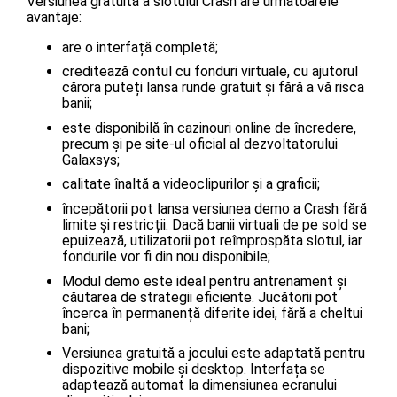
Versiunea gratuită a slotului Crash are următoarele
avantaje:
are o interfață completă;
creditează contul cu fonduri virtuale, cu ajutorul
cărora puteți lansa runde gratuit și fără a vă risca
banii;
este disponibilă în cazinouri online de încredere,
precum și pe site-ul oficial al dezvoltatorului
Galaxsys;
calitate înaltă a videoclipurilor și a graficii;
începătorii pot lansa versiunea demo a Crash fără
limite și restricții. Dacă banii virtuali de pe sold se
epuizează, utilizatorii pot reîmprospăta slotul, iar
fondurile vor fi din nou disponibile;
Modul demo este ideal pentru antrenament și
căutarea de strategii eficiente. Jucătorii pot
încerca în permanență diferite idei, fără a cheltui
bani;
Versiunea gratuită a jocului este adaptată pentru
dispozitive mobile și desktop. Interfața se
adaptează automat la dimensiunea ecranului