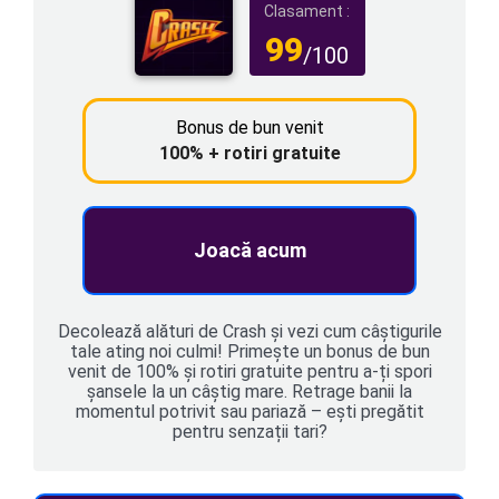
Clasament :
99
/100
Bonus de bun venit
100% + rotiri gratuite
Joacă acum
Decolează alături de Crash și vezi cum câștigurile
tale ating noi culmi! Primește un bonus de bun
venit de 100% și rotiri gratuite pentru a-ți spori
șansele la un câștig mare. Retrage banii la
momentul potrivit sau pariază – ești pregătit
pentru senzații tari?