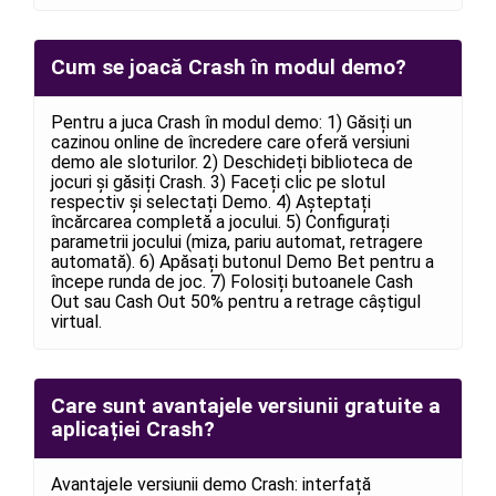
Cum se joacă Crash în modul demo?
Pentru a juca Crash în modul demo: 1) Găsiți un
cazinou online de încredere care oferă versiuni
demo ale sloturilor. 2) Deschideți biblioteca de
jocuri și găsiți Crash. 3) Faceți clic pe slotul
respectiv și selectați Demo. 4) Așteptați
încărcarea completă a jocului. 5) Configurați
parametrii jocului (miza, pariu automat, retragere
automată). 6) Apăsați butonul Demo Bet pentru a
începe runda de joc. 7) Folosiți butoanele Cash
Out sau Cash Out 50% pentru a retrage câștigul
virtual.
Care sunt avantajele versiunii gratuite a
aplicației Crash?
Avantajele versiunii demo Crash: interfață