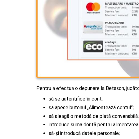
Pentru a efectua o depunere la Betsson, jucător
să se autentifice în cont;
să apese butonul „Alimentează contul”;
să aleagă o metodă de plată convenabilă;
introduce suma dorită pentru alimentarea 
să-și introducă datele personale;