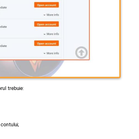
ul trebuie:
contului;