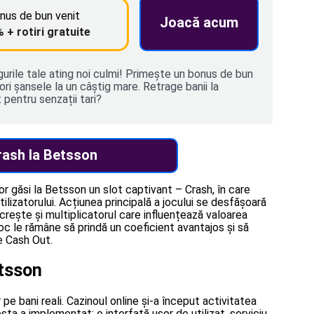
nus de bun venit
Joacă acum
 + rotiri gratuite
gurile tale ating noi culmi! Primește un bonus de bun
pori șansele la un câștig mare. Retrage banii la
 pentru senzații tari?
ash la Betsson
vor găsi la Betsson un slot captivant – Crash, în care
ilizatorului. Acțiunea principală a jocului se desfășoară
e crește și multiplicatorul care influențează valoarea
roc le rămâne să prindă un coeficient avantajos și să
e Cash Out.
etsson
pe bani reali. Cazinoul online și-a început activitatea
esta a implementat: o interfață ușor de utilizat, serviciu