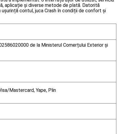
ă, aplicație și diverse metode de plată. Datorită
 ușurință contul, juca Crash în condiții de confort și
2586020000 de la Ministerul Comerțului Exterior și
isa/Mastercard, Yape, Plin