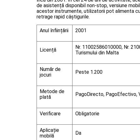
de asistență disponibil non-stop, versiune mobil
acestor instrumente, utilizatorii pot alimenta cu
retrage rapid câștigurile.
Anul înființării
2001
Nr. 11002586010000, Nr. 2100
Licență
Turismului din Malta
Număr de
Peste 1.200
jocuri
Metode de
PagoDirecto, PagoEfectivo, V
plată
Verificare
Obligatorie
Aplicație
Da
mobilă