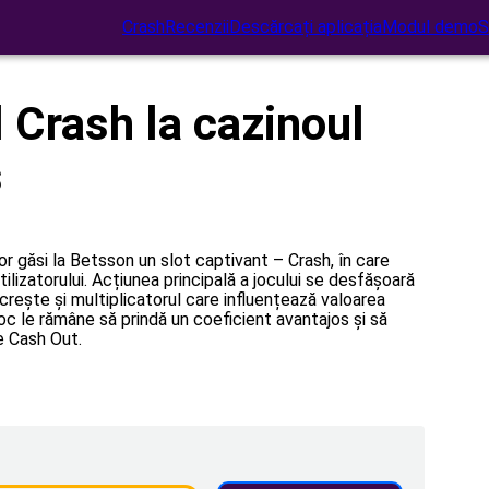
Crash
Recenzii
Descărcați aplicația
Modul demo
S
l Crash la cazinoul
s
vor găsi la Betsson un slot captivant – Crash, în care
ilizatorului. Acțiunea principală a jocului se desfășoară
e crește și multiplicatorul care influențează valoarea
roc le rămâne să prindă un coeficient avantajos și să
e Cash Out.