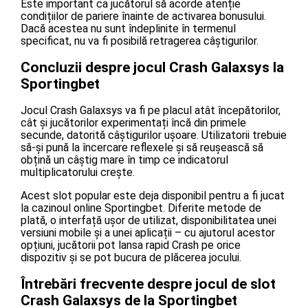
Este important ca jucătorul să acorde atenție
condițiilor de pariere înainte de activarea bonusului.
Dacă acestea nu sunt îndeplinite în termenul
specificat, nu va fi posibilă retragerea câștigurilor.
Concluzii despre jocul Crash Galaxsys la
Sportingbet
Jocul Crash Galaxsys va fi pe placul atât începătorilor,
cât și jucătorilor experimentați încă din primele
secunde, datorită câștigurilor ușoare. Utilizatorii trebuie
să-și pună la încercare reflexele și să reușească să
obțină un câștig mare în timp ce indicatorul
multiplicatorului crește.
Acest slot popular este deja disponibil pentru a fi jucat
la cazinoul online Sportingbet. Diferite metode de
plată, o interfață ușor de utilizat, disponibilitatea unei
versiuni mobile și a unei aplicații – cu ajutorul acestor
opțiuni, jucătorii pot lansa rapid Crash pe orice
dispozitiv și se pot bucura de plăcerea jocului.
Întrebări frecvente despre jocul de slot
Crash Galaxsys de la Sportingbet