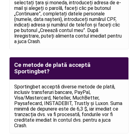
selectați țara și moneda, introduceți adresa de e-
mail și alegeți o parolă, faceți clic pe butonul
„Continuare”, completați datele personale
(numele, data nașterii), introduceți numărul CPF,
indicați adresa și numărul de telefon și faceți clic
pe butonul „Creează contul meu”. După
înregistrare, puteți alimenta contul imediat pentru
a juca Crash.
Ce metode de plată acceptă
Sportingbet?
Sportingbet acceptă diverse metode de plată,
inclusiv transferuri bancare, PayPal,
Visa/Mastercard, Neteller, MuchBetter,
Paysafecard, INSTADEBIT, Trustly și Luxon. Suma
minimă de depunere este de 6,3 $, iar imediat ce
tranzacția dvs. va fi procesată, fondurile vor fi
creditate imediat în contul dvs. pentru a juca
Crash.