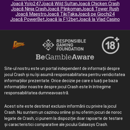
Joacă Yolo247
Joacă Wild Sultan
Joacă Chicken Crash
Joacă Ninja Crash
Joacă Plinkoman
Joacă Tower Rush
Joacă Maestro
Joacă TikiTaka
Joacă pe Giochi24
Joacă PowerBet
Joacă la F12bet
Joacă la Vlad Casino
Site-ul nostru este un portal independent de informații despre
jocul Crash și nu își asumă responsabilitatea pentru veridicitatea
informațiilor prezentate. Orice decizie pe care o luați pe baza
informațiilor noastre despre jocul Crash este în întregime
responsabilitatea dumneavoastră.
Acest site este destinat exclusiv informării cu privire la jocul
Crash. Nu suntem un cazinou online și nu oferim jocuri de noroc
legate de Crash, ci punem la dispoziție doar rapoarte de testare
și caracteristici comparative ale jocului Galaxsys Crash.