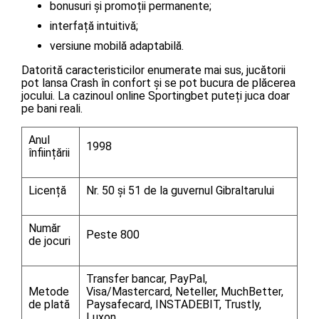
bonusuri și promoții permanente;
interfață intuitivă;
versiune mobilă adaptabilă.
Datorită caracteristicilor enumerate mai sus, jucătorii
pot lansa Crash în confort și se pot bucura de plăcerea
jocului. La cazinoul online Sportingbet puteți juca doar
pe bani reali.
Anul
1998
înființării
Licență
Nr. 50 și 51 de la guvernul Gibraltarului
Număr
Peste 800
de jocuri
Transfer bancar, PayPal,
Metode
Visa/Mastercard, Neteller, MuchBetter,
de plată
Paysafecard, INSTADEBIT, Trustly,
Luxon