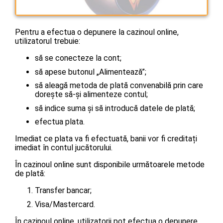
Pentru a efectua o depunere la cazinoul online,
utilizatorul trebuie:
să se conecteze la cont;
să apese butonul „Alimentează”;
să aleagă metoda de plată convenabilă prin care
dorește să-și alimenteze contul;
să indice suma și să introducă datele de plată;
efectua plata.
Imediat ce plata va fi efectuată, banii vor fi creditați
imediat în contul jucătorului.
În cazinoul online sunt disponibile următoarele metode
de plată:
Transfer bancar;
Visa/Mastercard.
În cazinoul online, utilizatorii pot efectua o depunere