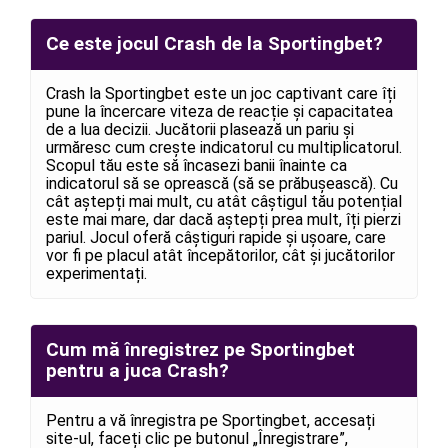
Ce este jocul Crash de la Sportingbet?
Crash la Sportingbet este un joc captivant care îți
pune la încercare viteza de reacție și capacitatea
de a lua decizii. Jucătorii plasează un pariu și
urmăresc cum crește indicatorul cu multiplicatorul.
Scopul tău este să încasezi banii înainte ca
indicatorul să se oprească (să se prăbușească). Cu
cât aștepți mai mult, cu atât câștigul tău potențial
este mai mare, dar dacă aștepți prea mult, îți pierzi
pariul. Jocul oferă câștiguri rapide și ușoare, care
vor fi pe placul atât începătorilor, cât și jucătorilor
experimentați.
Cum mă înregistrez pe Sportingbet
pentru a juca Crash?
Pentru a vă înregistra pe Sportingbet, accesați
site-ul, faceți clic pe butonul „Înregistrare”,