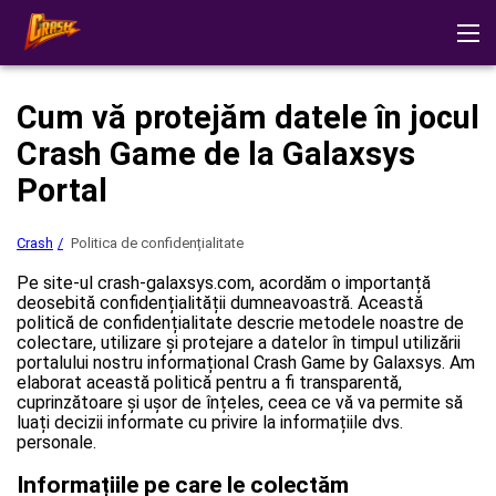
Crash
Recenzii
Descărcați aplicația
Modul demo
Strategii
Cum vă protejăm datele în jocul
Alte jocuri
Joacă la cazinou
Crash Game de la Galaxsys
Portal
Crash
Politica de confidențialitate
Pe site-ul crash-galaxsys.com, acordăm o importanță
deosebită confidențialității dumneavoastră. Această
politică de confidențialitate descrie metodele noastre de
colectare, utilizare și protejare a datelor în timpul utilizării
portalului nostru informațional Crash Game by Galaxsys. Am
elaborat această politică pentru a fi transparentă,
cuprinzătoare și ușor de înțeles, ceea ce vă va permite să
luați decizii informate cu privire la informațiile dvs.
personale.
Informațiile pe care le colectăm