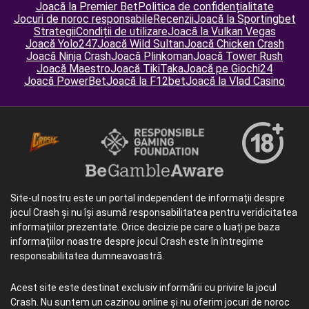
Joacă la Premier Bet
Politica de confidențialitate
Jocuri de noroc responsabile
Recenzii
Joacă la Sportingbet
Strategii
Condiții de utilizare
Joacă la Vulkan Vegas
Joacă Yolo247
Joacă Wild Sultan
Joacă Chicken Crash
Joacă Ninja Crash
Joacă Plinkoman
Joacă Tower Rush
Joacă Maestro
Joacă TikiTaka
Joacă pe Giochi24
Joacă PowerBet
Joacă la F12bet
Joacă la Vlad Casino
Site-ul nostru este un portal independent de informații despre
jocul Crash și nu își asumă responsabilitatea pentru veridicitatea
informațiilor prezentate. Orice decizie pe care o luați pe baza
informațiilor noastre despre jocul Crash este în întregime
responsabilitatea dumneavoastră.
Acest site este destinat exclusiv informării cu privire la jocul
Crash. Nu suntem un cazinou online și nu oferim jocuri de noroc