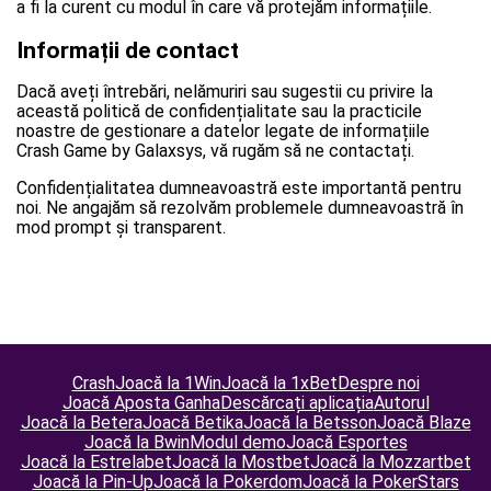
a fi la curent cu modul în care vă protejăm informațiile.
Informații de contact
Dacă aveți întrebări, nelămuriri sau sugestii cu privire la
această politică de confidențialitate sau la practicile
noastre de gestionare a datelor legate de informațiile
Crash Game by Galaxsys, vă rugăm să ne contactați.
Confidențialitatea dumneavoastră este importantă pentru
noi. Ne angajăm să rezolvăm problemele dumneavoastră în
mod prompt și transparent.
Crash
Joacă la 1Win
Joacă la 1xBet
Despre noi
Joacă Aposta Ganha
Descărcați aplicația
Autorul
Joacă la Betera
Joacă Betika
Joacă la Betsson
Joacă Blaze
Joacă la Bwin
Modul demo
Joacă Esportes
Joacă la Estrelabet
Joacă la Mostbet
Joacă la Mozzartbet
Joacă la Pin-Up
Joacă la Pokerdom
Joacă la PokerStars