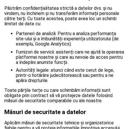
Păstrăm confidențialitatea strictă a datelor dvs. și nu
vindem, nu închiriem și nu transferăm informații personale
către terți. Cu toate acestea, poate avea loc un schimb
limitat de date cu:
Parteneri de analiză: Pentru a analiza performanța
site-ului și a îmbunătăți experiența utilizatorului (de
exemplu, Google Analytics).
Furnizori de servicii: asistenți care ne ajută la operarea
platformei noastre și care au nevoie de acces pentru
a îndeplini anumite funcții.
Autorități legale: atunci când este cerut de lege,
printr-o hotărâre judecătorească sau pentru a ne
apăra drepturile.
Toate părțile terțe cu care schimbăm informații sunt
obligate prin contract să vă protejeze datele folosind
măsuri de securitate comparabile cu ale noastre.
Măsuri de securitate a datelor
Aplicăm măsuri de securitate tehnice și organizatorice
fiabile pentru a vă proteja informațiile împotriva accesului