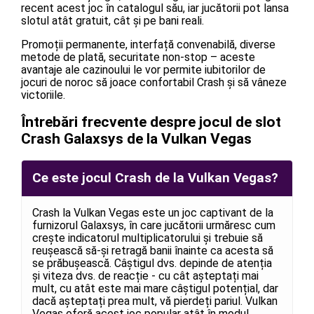
recent acest joc în catalogul său, iar jucătorii pot lansa
slotul atât gratuit, cât și pe bani reali.
Promoții permanente, interfață convenabilă, diverse
metode de plată, securitate non-stop – aceste
avantaje ale cazinoului le vor permite iubitorilor de
jocuri de noroc să joace confortabil Crash și să vâneze
victoriile.
Întrebări frecvente despre jocul de slot
Crash Galaxsys de la Vulkan Vegas
Ce este jocul Crash de la Vulkan Vegas?
Crash la Vulkan Vegas este un joc captivant de la
furnizorul Galaxsys, în care jucătorii urmăresc cum
crește indicatorul multiplicatorului și trebuie să
reușească să-și retragă banii înainte ca acesta să
se prăbușească. Câștigul dvs. depinde de atenția
și viteza dvs. de reacție - cu cât așteptați mai
mult, cu atât este mai mare câștigul potențial, dar
dacă așteptați prea mult, vă pierdeți pariul. Vulkan
Vegas oferă acest joc popular atât în modul