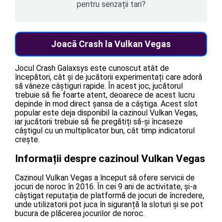
pentru senzații tari?
Joacă Crash la Vulkan Vegas
Jocul Crash Galaxsys este cunoscut atât de
începători, cât și de jucătorii experimentați care adoră
să vâneze câștiguri rapide. În acest joc, jucătorul
trebuie să fie foarte atent, deoarece de acest lucru
depinde în mod direct șansa de a câștiga. Acest slot
popular este deja disponibil la cazinoul Vulkan Vegas,
iar jucătorii trebuie să fie pregătiți să-și încaseze
câștigul cu un multiplicator bun, cât timp indicatorul
crește.
Informații despre cazinoul Vulkan Vegas
Cazinoul Vulkan Vegas a început să ofere servicii de
jocuri de noroc în 2016. În cei 9 ani de activitate, și-a
câștigat reputația de platformă de jocuri de încredere,
unde utilizatorii pot juca în siguranță la sloturi și se pot
bucura de plăcerea jocurilor de noroc.