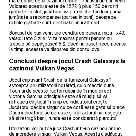
mare bonus de la cazinoul online - bonusul de bun venit.
Valoarea acestuia este de 1572 $ plus 150 de rotiri
gratuite. În slot, jucătorul va putea cheltui doar prima
jumătate a recompensei (partea în bani), deoarece
rotirile gratuite sunt destinate unui alt slot.
Bonusul de bun venit are condiții de pariere: miza - x40,
valabilitate 5 zile. Miza maximă pentru pariere nu
trebuie să depășească 5 $. Dacă nu pariați recompensa
la timp, aceasta va dispărea din contul dvs.
Concluzii despre jocul Crash Galaxsys la
cazinoul Vulkan Vegas
Jocul captivant Crash de la furnizorul Galaxsys îi
așteaptă pe utilizatorii hotărâți, cu o reacție bună.
Tocmai de aceste factori depinde în mod direct
victoria. Sarcina principală este să reușiți să vă
retrageți câștigul în timp ce indicatorul crește.
Jucătorul decide singur cu ce cotă este gata să plece.
Dacă indicatorul se oprește și utilizatorul nu reușește
să-și retragă banii, runda este considerată pierdută.
Utilizatorii vor putea juca Crash într-un cazinou online
de încredere și sigur, Vulkan Vegas. Acesta a adăugat