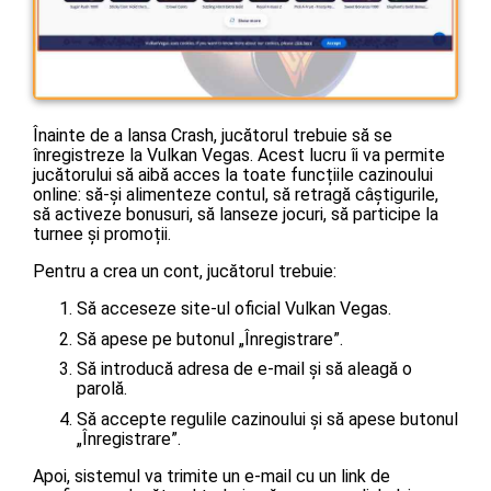
Înainte de a lansa Crash, jucătorul trebuie să se
înregistreze la Vulkan Vegas. Acest lucru îi va permite
jucătorului să aibă acces la toate funcțiile cazinoului
online: să-și alimenteze contul, să retragă câștigurile,
să activeze bonusuri, să lanseze jocuri, să participe la
turnee și promoții.
Pentru a crea un cont, jucătorul trebuie:
Să acceseze site-ul oficial Vulkan Vegas.
Să apese pe butonul „Înregistrare”.
Să introducă adresa de e-mail și să aleagă o
parolă.
Să accepte regulile cazinoului și să apese butonul
„Înregistrare”.
Apoi, sistemul va trimite un e-mail cu un link de