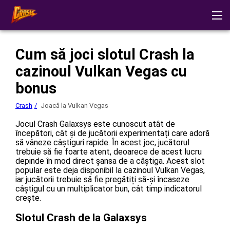
Crash
Recenzii
Descărcați aplicația
Modul demo
Strategii
Cum să joci slotul Crash la
Alte jocuri
Joacă la cazinou
cazinoul Vulkan Vegas cu
bonus
Crash
Joacă la Vulkan Vegas
Jocul Crash Galaxsys este cunoscut atât de
începători, cât și de jucătorii experimentați care adoră
să vâneze câștiguri rapide. În acest joc, jucătorul
trebuie să fie foarte atent, deoarece de acest lucru
depinde în mod direct șansa de a câștiga. Acest slot
popular este deja disponibil la cazinoul Vulkan Vegas,
iar jucătorii trebuie să fie pregătiți să-și încaseze
câștigul cu un multiplicator bun, cât timp indicatorul
crește.
Slotul Crash de la Galaxsys