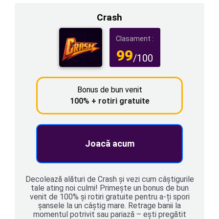
Crash
Clasament :
99
/100
Bonus de bun venit
100% + rotiri gratuite
Joacă acum
Decolează alături de Crash și vezi cum câștigurile
tale ating noi culmi! Primește un bonus de bun
venit de 100% și rotiri gratuite pentru a-ți spori
șansele la un câștig mare. Retrage banii la
momentul potrivit sau pariază – ești pregătit