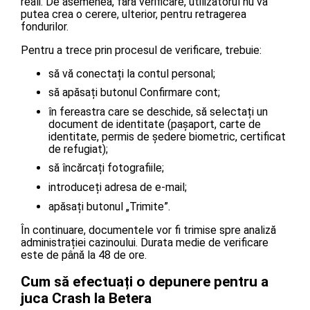
reali. De asemenea, fără verificare, utilizatorul nu va
putea crea o cerere, ulterior, pentru retragerea
fondurilor.
Pentru a trece prin procesul de verificare, trebuie:
să vă conectați la contul personal;
să apăsați butonul Confirmare cont;
în fereastra care se deschide, să selectați un
document de identitate (pașaport, carte de
identitate, permis de ședere biometric, certificat
de refugiat);
să încărcați fotografiile;
introduceți adresa de e-mail;
apăsați butonul „Trimite”.
În continuare, documentele vor fi trimise spre analiză
administrației cazinoului. Durata medie de verificare
este de până la 48 de ore.
Cum să efectuați o depunere pentru a
juca Crash la Betera