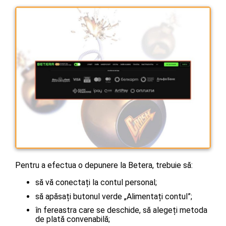
Pentru a efectua o depunere la Betera, trebuie să:
să vă conectați la contul personal;
să apăsați butonul verde „Alimentați contul”;
în fereastra care se deschide, să alegeți metoda
de plată convenabilă;