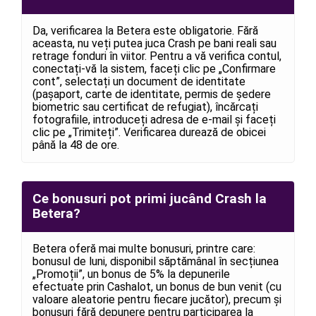
Da, verificarea la Betera este obligatorie. Fără
aceasta, nu veți putea juca Crash pe bani reali sau
retrage fonduri în viitor. Pentru a vă verifica contul,
conectați-vă la sistem, faceți clic pe „Confirmare
cont”, selectați un document de identitate
(pașaport, carte de identitate, permis de ședere
biometric sau certificat de refugiat), încărcați
fotografiile, introduceți adresa de e-mail și faceți
clic pe „Trimiteți”. Verificarea durează de obicei
până la 48 de ore.
Ce bonusuri pot primi jucând Crash la
Betera?
Betera oferă mai multe bonusuri, printre care:
bonusul de luni, disponibil săptămânal în secțiunea
„Promoții”, un bonus de 5% la depunerile
efectuate prin Cashalot, un bonus de bun venit (cu
valoare aleatorie pentru fiecare jucător), precum și
bonusuri fără depunere pentru participarea la