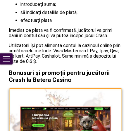
introduceți suma;
să indicați detaliile de plată;
efectuați plata.
Imediat ce plata va fi confirmată, jucătorul va primi
banii în contul său și va putea începe jocul Crash.
Utilizatorii își pot alimenta contul la cazinoul online prin
următoarele metode: Visa/Mastercard, Pay, Ipay, Qiwi,
Belkart, ArtPay, Cashalot. Suma minimă a depozitului
este de 0,6 $.
Bonusuri și promoții pentru jucătorii
Crash la Betera Casino