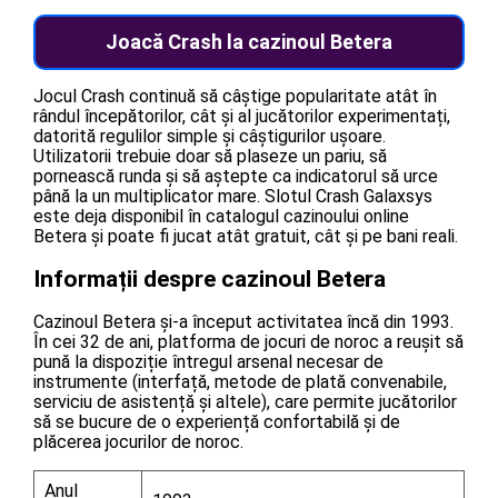
Joacă Crash la cazinoul Betera
Jocul Crash continuă să câștige popularitate atât în
rândul începătorilor, cât și al jucătorilor experimentați,
datorită regulilor simple și câștigurilor ușoare.
Utilizatorii trebuie doar să plaseze un pariu, să
pornească runda și să aștepte ca indicatorul să urce
până la un multiplicator mare. Slotul Crash Galaxsys
este deja disponibil în catalogul cazinoului online
Betera și poate fi jucat atât gratuit, cât și pe bani reali.
Informații despre cazinoul Betera
Cazinoul Betera și-a început activitatea încă din 1993.
În cei 32 de ani, platforma de jocuri de noroc a reușit să
pună la dispoziție întregul arsenal necesar de
instrumente (interfață, metode de plată convenabile,
serviciu de asistență și altele), care permite jucătorilor
să se bucure de o experiență confortabilă și de
plăcerea jocurilor de noroc.
Anul