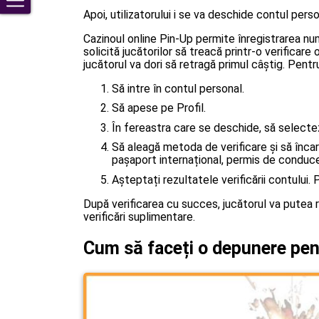
Apoi, utilizatorului i se va deschide contul per
Cazinoul online Pin-Up permite înregistrarea numai
solicită jucătorilor să treacă printr-o verificar
jucătorul va dori să retragă primul câștig. Pentru
Să intre în contul personal.
Să apese pe Profil.
În fereastra care se deschide, să selectez
Să aleagă metoda de verificare și să înc
pașaport internațional, permis de conduce
Așteptați rezultatele verificării contului.
După verificarea cu succes, jucătorul va putea r
verificări suplimentare.
Cum să faceți o depunere pent