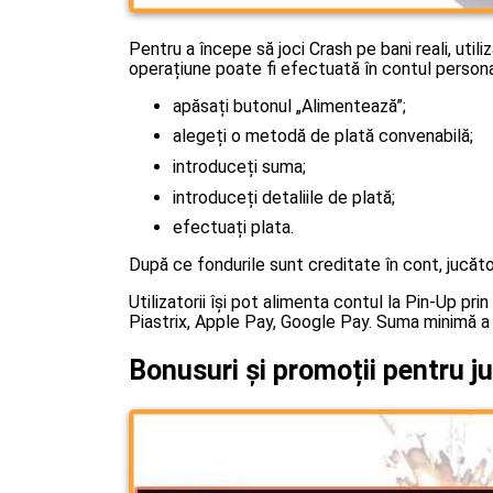
Pentru a începe să joci Crash pe bani reali, util
operațiune poate fi efectuată în contul personal
apăsați butonul „Alimentează”;
alegeți o metodă de plată convenabilă;
introduceți suma;
introduceți detaliile de plată;
efectuați plata.
După ce fondurile sunt creditate în cont, jucăt
Utilizatorii își pot alimenta contul la Pin-Up pri
Piastrix, Apple Pay, Google Pay. Suma minimă a 
Bonusuri și promoții pentru j