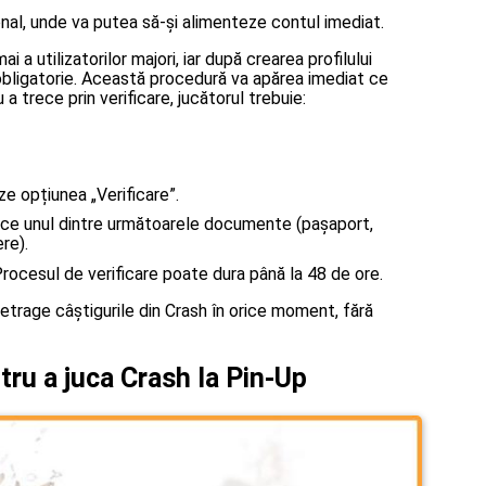
sonal, unde va putea să-și alimenteze contul imediat.
 a utilizatorilor majori, iar după crearea profilului
e obligatorie. Această procedură va apărea imediat ce
 a trece prin verificare, jucătorul trebuie:
e opțiunea „Verificare”.
arce unul dintre următoarele documente (pașaport,
re).
 Procesul de verificare poate dura până la 48 de ore.
etrage câștigurile din Crash în orice moment, fără
ru a juca Crash la Pin-Up