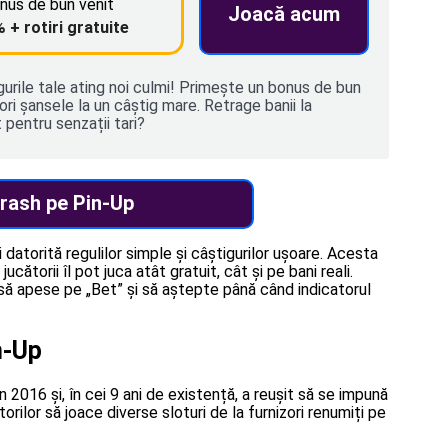
nus de bun venit
Joacă acum
 + rotiri gratuite
gurile tale ating noi culmi! Primește un bonus de bun
pori șansele la un câștig mare. Retrage banii la
 pentru senzații tari?
rash pe Pin-Up
i datorită regulilor simple și câștigurilor ușoare. Acesta
jucătorii îl pot juca atât gratuit, cât și pe bani reali.
 să apese pe „Bet” și să aștepte până când indicatorul
n-Up
n 2016 și, în cei 9 ani de existență, a reușit să se impună
orilor să joace diverse sloturi de la furnizori renumiți pe