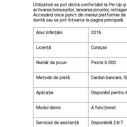
Utilizatorii se pot distra confortabil la Pin-Up ș
activarea bonusurilor, lansarea jocurilor, retrage
Accesând orice punct din meniul platformei de jo
dorită sau se pot întoarce la pagina principală.
Anul înființării
2016
Licență
Curaçao
Număr de jocuri
Peste 6 000
Metode de plată
Carduri bancare, Sk
Aplicație
Disponibil pentru 
Modul demo
A funcționat
Serviciul de asistență
Disponibilă 24/7