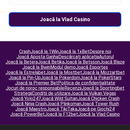
Joacă la Vlad Casino
Crash
Joacă la 1Win
Joacă la 1xBet
Despre noi
Joacă Aposta Ganha
Descărcați aplicația
Autorul
Joacă la Betera
Joacă Betika
Joacă la Betsson
Joacă Blaze
Joacă la Bwin
Modul demo
Joacă Esportes
Joacă la Estrelabet
Joacă la Mostbet
Joacă la Mozzartbet
Joacă la Pin-Up
Joacă la Pokerdom
Joacă la PokerStars
Joacă la Premier Bet
Politica de confidențialitate
Jocuri de noroc responsabile
Recenzii
Joacă la Sportingbet
Strategii
Condiții de utilizare
Joacă la Vulkan Vegas
Joacă Yolo247
Joacă Wild Sultan
Joacă Chicken Crash
Joacă Ninja Crash
Joacă Plinkoman
Joacă Tower Rush
Joacă Maestro
Joacă TikiTaka
Joacă pe Giochi24
Joacă PowerBet
Joacă la F12bet
Joacă la Vlad Casino