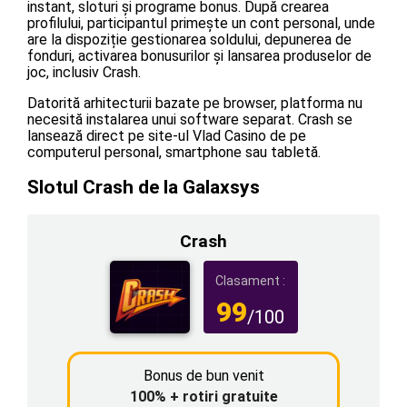
instant, sloturi și programe bonus. După crearea
profilului, participantul primește un cont personal, unde
are la dispoziție gestionarea soldului, depunerea de
fonduri, activarea bonusurilor și lansarea produselor de
joc, inclusiv Crash.
Datorită arhitecturii bazate pe browser, platforma nu
necesită instalarea unui software separat. Crash se
lansează direct pe site-ul Vlad Casino de pe
computerul personal, smartphone sau tabletă.
Slotul Crash de la Galaxsys
Crash
Clasament :
99
/100
Bonus de bun venit
100% + rotiri gratuite