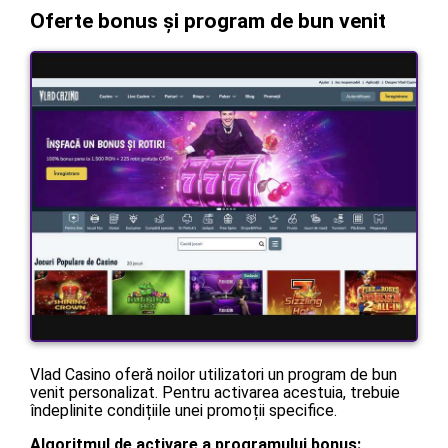
Oferte bonus și program de bun venit
Vlad Casino oferă noilor utilizatori un program de bun
venit personalizat. Pentru activarea acestuia, trebuie
îndeplinite condițiile unei promoții specifice.
Algoritmul de activare a programului bonus: