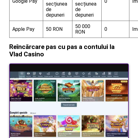
Google Pay
0
Im
secțiunea
secțiunea
de
de
depuneri
depuneri
50 000
Apple Pay
50 RON
0
Im
RON
Reîncărcare pas cu pas a contului la
Vlad Casino