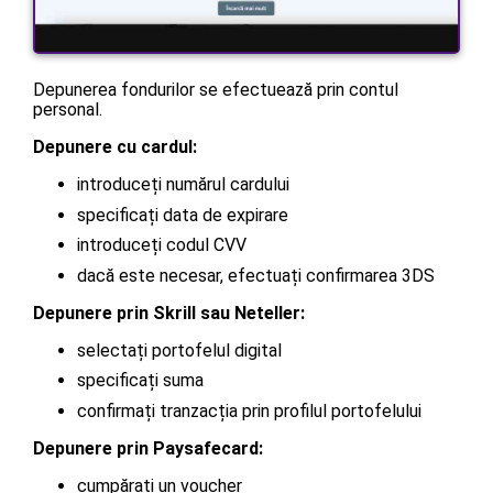
Depunerea fondurilor se efectuează prin contul
personal.
Depunere cu cardul:
introduceți numărul cardului
specificați data de expirare
introduceți codul CVV
dacă este necesar, efectuați confirmarea 3DS
Depunere prin Skrill sau Neteller:
selectați portofelul digital
specificați suma
confirmați tranzacția prin profilul portofelului
Depunere prin Paysafecard:
cumpărați un voucher