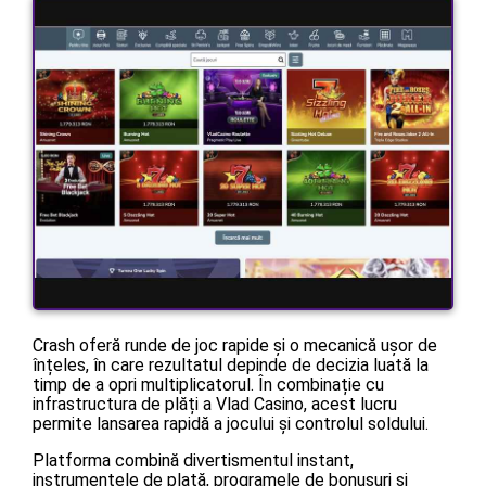
Crash oferă runde de joc rapide și o mecanică ușor de
înțeles, în care rezultatul depinde de decizia luată la
timp de a opri multiplicatorul. În combinație cu
infrastructura de plăți a Vlad Casino, acest lucru
permite lansarea rapidă a jocului și controlul soldului.
Platforma combină divertismentul instant,
instrumentele de plată, programele de bonusuri și