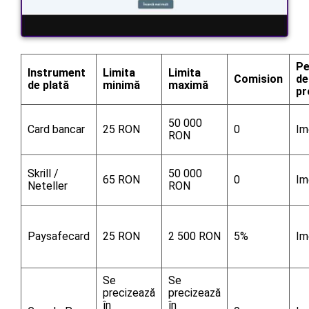
Pe
Instrument
Limita
Limita
Comision
de
de plată
minimă
maximă
pr
50 000
Card bancar
25 RON
0
Im
RON
Skrill /
50 000
65 RON
0
Im
Neteller
RON
Paysafecard
25 RON
2 500 RON
5%
Im
Se
Se
precizează
precizează
în
în