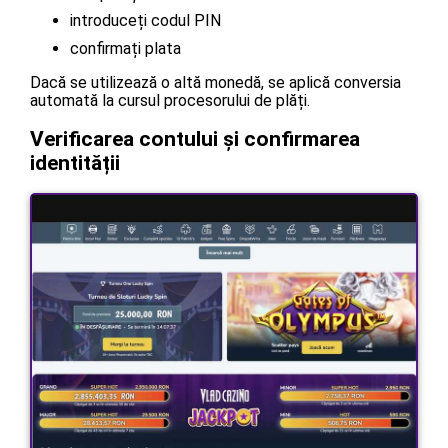
introduceți codul PIN
confirmați plata
Dacă se utilizează o altă monedă, se aplică conversia
automată la cursul procesorului de plăți.
Verificarea contului și confirmarea
identității