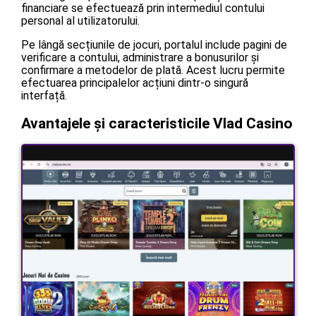
financiare se efectuează prin intermediul contului
personal al utilizatorului.
Pe lângă secțiunile de jocuri, portalul include pagini de
verificare a contului, administrare a bonusurilor și
confirmare a metodelor de plată. Acest lucru permite
efectuarea principalelor acțiuni dintr-o singură
interfață.
Avantajele și caracteristicile Vlad Casino