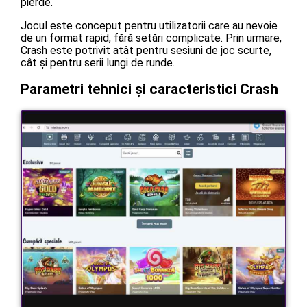
pierde.
Jocul este conceput pentru utilizatorii care au nevoie
de un format rapid, fără setări complicate. Prin urmare,
Crash este potrivit atât pentru sesiuni de joc scurte,
cât și pentru serii lungi de runde.
Parametri tehnici și caracteristici Crash