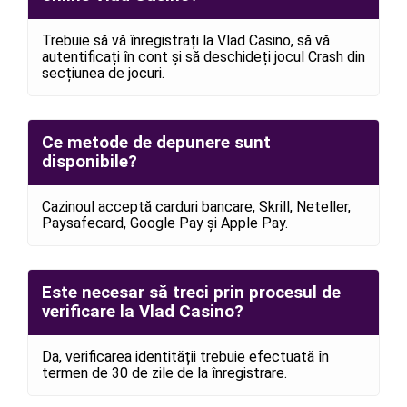
Trebuie să vă înregistrați la Vlad Casino, să vă
autentificați în cont și să deschideți jocul Crash din
secțiunea de jocuri.
Ce metode de depunere sunt
disponibile?
Cazinoul acceptă carduri bancare, Skrill, Neteller,
Paysafecard, Google Pay și Apple Pay.
Este necesar să treci prin procesul de
verificare la Vlad Casino?
Da, verificarea identității trebuie efectuată în
termen de 30 de zile de la înregistrare.