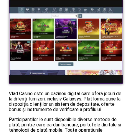
Vlad Casino este un cazinou digital care oferă jocuri de
la diferiți furnizori, inclusiv Galaxsys. Platforma pune la
dispoziția clienților un sistem de depozitare, oferte
bonus și instrumente de verificare a profilului.
Participanților le sunt disponibile diverse metode de
plată, printre care carduri bancare, portofele digitale și
tehnologii de plată mobile. Toate operațiunile