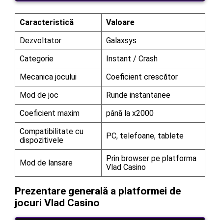
Caracteristică
Valoare
Dezvoltator
Galaxsys
Categorie
Instant / Crash
Mecanica jocului
Coeficient crescător
Mod de joc
Runde instantanee
Coeficient maxim
până la x2000
Compatibilitate cu
PC, telefoane, tablete
dispozitivele
Prin browser pe platforma
Mod de lansare
Vlad Casino
Prezentare generală a platformei de
jocuri Vlad Casino