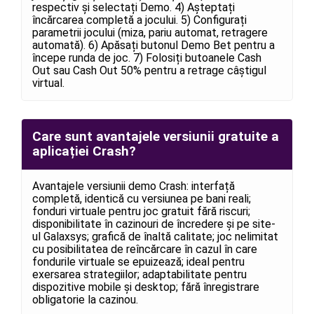
respectiv și selectați Demo. 4) Așteptați
încărcarea completă a jocului. 5) Configurați
parametrii jocului (miza, pariu automat, retragere
automată). 6) Apăsați butonul Demo Bet pentru a
începe runda de joc. 7) Folosiți butoanele Cash
Out sau Cash Out 50% pentru a retrage câștigul
virtual.
Care sunt avantajele versiunii gratuite a
aplicației Crash?
Avantajele versiunii demo Crash: interfață
completă, identică cu versiunea pe bani reali;
fonduri virtuale pentru joc gratuit fără riscuri;
disponibilitate în cazinouri de încredere și pe site-
ul Galaxsys; grafică de înaltă calitate; joc nelimitat
cu posibilitatea de reîncărcare în cazul în care
fondurile virtuale se epuizează; ideal pentru
exersarea strategiilor; adaptabilitate pentru
dispozitive mobile și desktop; fără înregistrare
obligatorie la cazinou.