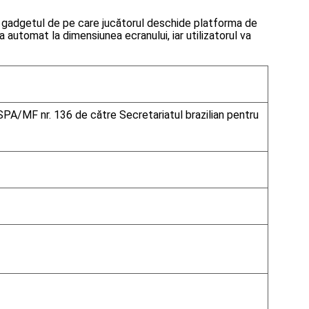
e gadgetul de pe care jucătorul deschide platforma de
 automat la dimensiunea ecranului, iar utilizatorul va
SPA/MF nr. 136 de către Secretariatul brazilian pentru