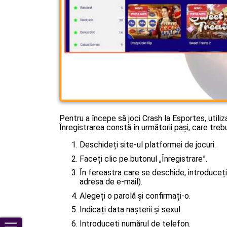
Pentru a începe să joci Crash la Esportes, utiliz
Înregistrarea constă în următorii pași, care trebu
Deschideți site-ul platformei de jocuri.
Faceți clic pe butonul „Înregistrare”.
În fereastra care se deschide, introduceți
adresa de e-mail).
Alegeți o parolă și confirmați-o.
Indicați data nașterii și sexul.
Introduceți numărul de telefon.