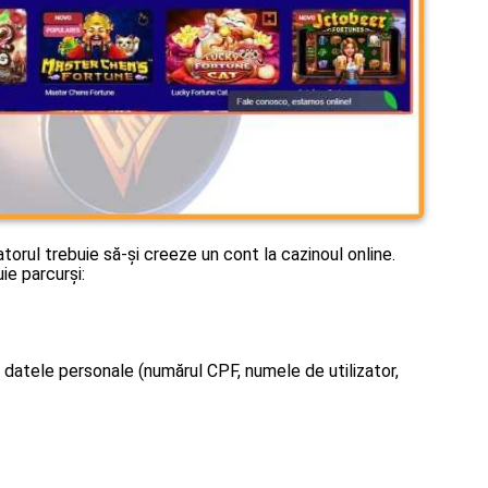
atorul trebuie să-și creeze un cont la cazinoul online.
ie parcurși:
 datele personale (numărul CPF, numele de utilizator,