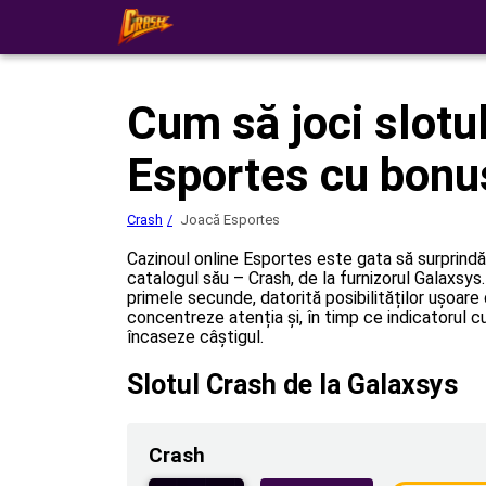
Cum să joci slotu
Esportes cu bonu
Crash
Joacă Esportes
Cazinoul online Esportes este gata să surprindă 
catalogul său – Crash, de la furnizorul Galaxsys.
primele secunde, datorită posibilităților ușoare 
concentreze atenția și, în timp ce indicatorul c
încaseze câștigul.
Slotul Crash de la Galaxsys
Crash