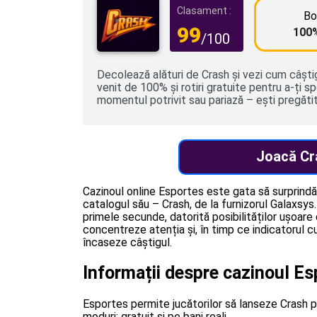
Clasament :
Bo
99
100%
/100
Decolează alături de Crash și vezi cum câști
venit de 100% și rotiri gratuite pentru a-ți s
momentul potrivit sau pariază – ești pregătit
Joacă Cr
Cazinoul online Esportes este gata să surprindă 
catalogul său – Crash, de la furnizorul Galaxsys.
primele secunde, datorită posibilităților ușoare 
concentreze atenția și, în timp ce indicatorul c
încaseze câștigul.
Informații despre cazinoul E
Esportes permite jucătorilor să lanseze Crash p
moduri: gratuit și pe bani reali.