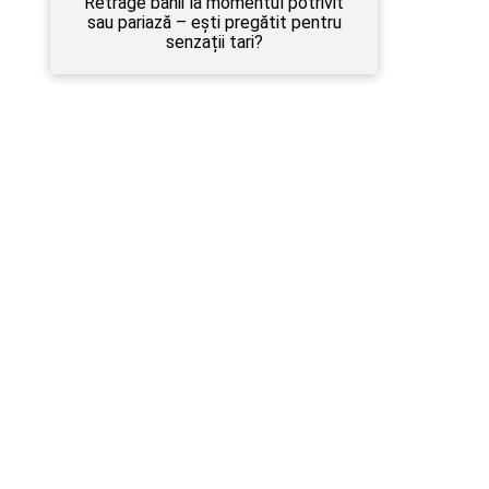
Retrage banii la momentul potrivit
sau pariază – ești pregătit pentru
senzații tari?