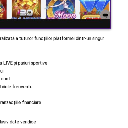
izată a tuturor funcțiilor platformei dintr-un singur
a LIVE și pariuri sportive
ui
n cont
ebările frecvente
tranzacțiile financiare
lusiv date veridice