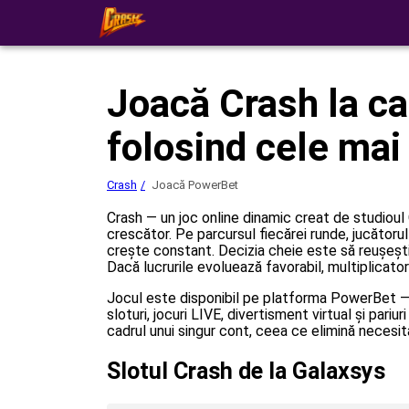
Joacă Crash la c
folosind cele mai
Crash
Joacă PowerBet
Crash — un joc online dinamic creat de studioul 
crescător. Pe parcursul fiecărei runde, jucătoru
crește constant. Decizia cheie este să reușești 
Dacă lucrurile evoluează favorabil, multiplicato
Jocul este disponibil pe platforma PowerBet — 
sloturi, jocuri LIVE, divertisment virtual și pariu
cadrul unui singur cont, ceea ce elimină necesita
Slotul Crash de la Galaxsys