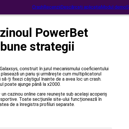
Crash
Recenzii
Descărcați aplicația
Modul demo
S
azinoul PowerBet
 bune strategii
Galaxsys, construit în jurul mecanismului coeficientului
l plasează un pariu și urmărește cum multiplicatorul
să-ți fixezi câștigul înainte de a avea loc un crash.
rul poate ajunge până la x2000.
un cazinou online care reunește sub același acoperiș
ri sportive. Toate secțiunile site-ului funcționează în
tea de a înregistra profiluri separate.