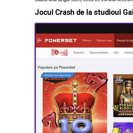
Jocul Crash de la studioul Ga