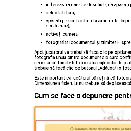
în fereastra care se deschide, să apăsați 
selectați țara;
apăsați pe unul dintre documentele dispon
conducere);
activați camera;
fotografiați documentul și trimiteți-l spre 
Apoi, jucătorul va trebui să facă clic pe opțiun
fotografia unuia dintre documentele care confir
necesar să trimiteți fotografia mijlocului de plat
trebuie să facă clic pe butonul „Adăugați o foto
Este important ca jucătorul să rețină că fotogra
Dimensiunea fișierului nu trebuie să depășeasc
Cum se face o depunere pent