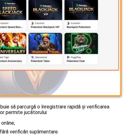
buie să parcurgă o înregistrare rapidă și verificarea
or permite jucătorului:
 online;
fără verificări suplimentare.