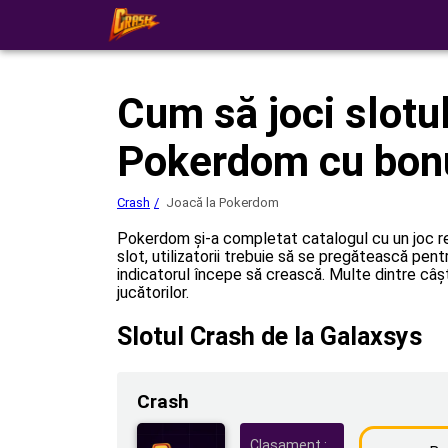
Cum să joci slotu
Pokerdom cu bon
Crash
Joacă la Pokerdom
Pokerdom și-a completat catalogul cu un joc re
slot, utilizatorii trebuie să se pregătească pent
indicatorul începe să crească. Multe dintre câșt
jucătorilor.
Slotul Crash de la Galaxsys
Crash
Clasament :