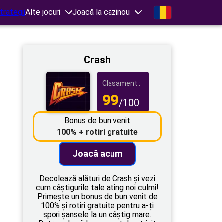
trategii
Alte jocuri
Joacă la cazinou
Crash
Clasament :
99
/100
Bonus de bun venit
100% + rotiri gratuite
Joacă acum
Decolează alături de Crash și vezi
cum câștigurile tale ating noi culmi!
Primește un bonus de bun venit de
100% și rotiri gratuite pentru a-ți
spori șansele la un câștig mare.