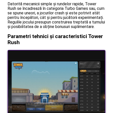
Datorită mecanicii simple și rundelor rapide, Tower
Rush se încadrează în categoria Turbo Games sau, cum
se spune uneori, a jocurilor crash și este potrivit atât
pentru începători, cât și pentru jucătorii experimentați.
Regulile jocului presupun construirea treptată a turnului
și posibilitatea de a obține bonusuri suplimentare.
Parametri tehnici și caracteristici Tower
Rush