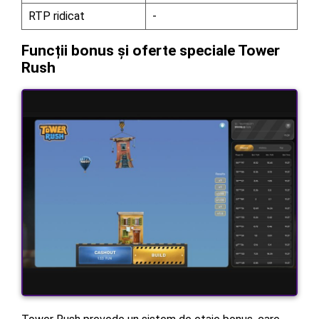
RTP ridicat
-
Funcții bonus și oferte speciale Tower
Rush