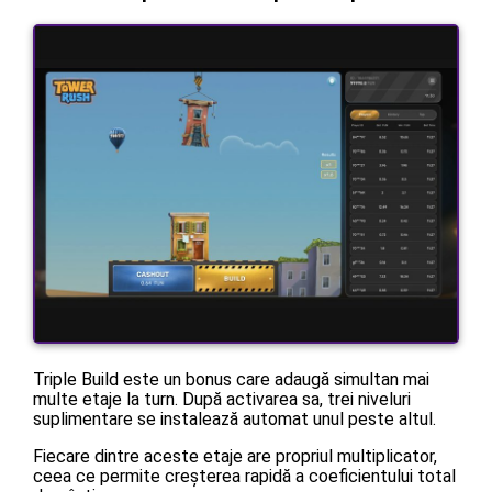
Triple Build este un bonus care adaugă simultan mai
multe etaje la turn. După activarea sa, trei niveluri
suplimentare se instalează automat unul peste altul.
Fiecare dintre aceste etaje are propriul multiplicator,
ceea ce permite creșterea rapidă a coeficientului total