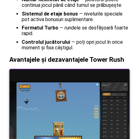
continua jocul până când turnul se prăbușește.
Sistemul de etaje bonus
— nivelurile speciale
pot activa bonusuri suplimentare.
Formatul Turbo
— rundele se desfășoară foarte
rapid.
Controlul jucătorului
— poți opri jocul în orice
moment și fixa câștigul.
Avantajele și dezavantajele Tower Rush