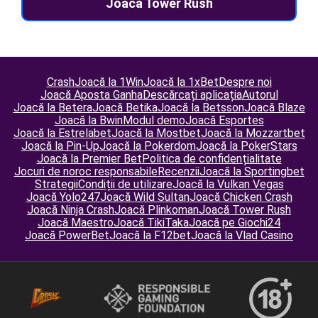
Joacă Tower Rush
Crash
Joacă la 1Win
Joacă la 1xBet
Despre noi
Joacă Aposta Ganha
Descărcați aplicația
Autorul
Joacă la Betera
Joacă Betika
Joacă la Betsson
Joacă Blaze
Joacă la Bwin
Modul demo
Joacă Esportes
Joacă la Estrelabet
Joacă la Mostbet
Joacă la Mozzartbet
Joacă la Pin-Up
Joacă la Pokerdom
Joacă la PokerStars
Joacă la Premier Bet
Politica de confidențialitate
Jocuri de noroc responsabile
Recenzii
Joacă la Sportingbet
Strategii
Condiții de utilizare
Joacă la Vulkan Vegas
Joacă Yolo247
Joacă Wild Sultan
Joacă Chicken Crash
Joacă Ninja Crash
Joacă Plinkoman
Joacă Tower Rush
Joacă Maestro
Joacă TikiTaka
Joacă pe Giochi24
Joacă PowerBet
Joacă la F12bet
Joacă la Vlad Casino