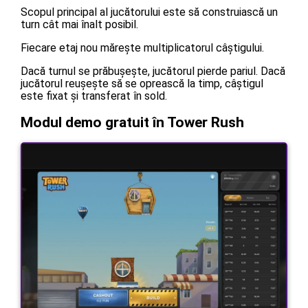
Scopul principal al jucătorului este să construiască un
turn cât mai înalt posibil.
Fiecare etaj nou mărește multiplicatorul câștigului.
Dacă turnul se prăbușește, jucătorul pierde pariul. Dacă
jucătorul reușește să se oprească la timp, câștigul
este fixat și transferat în sold.
Modul demo gratuit în Tower Rush