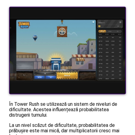
În Tower Rush se utilizează un sistem de niveluri de
dificultate. Acestea influențează probabilitatea
distrugerii turnului.
La un nivel scăzut de dificultate, probabilitatea de
prăbușire este mai mică, dar multiplicatorii cresc mai