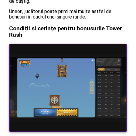
de câștig.
Uneori, jucătorul poate primi mai multe astfel de
bonusuri în cadrul unei singure runde.
Condiții și cerințe pentru bonusurile Tower
Rush