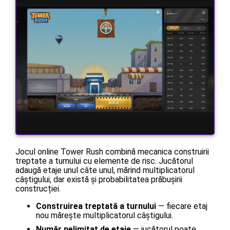
Jocul online Tower Rush combină mecanica construirii
treptate a turnului cu elemente de risc. Jucătorul
adaugă etaje unul câte unul, mărind multiplicatorul
câștigului, dar există și probabilitatea prăbușirii
construcției.
Construirea treptată a turnului
— fiecare etaj
nou mărește multiplicatorul câștigului.
Număr nelimitat de etaje
— jucătorul poate