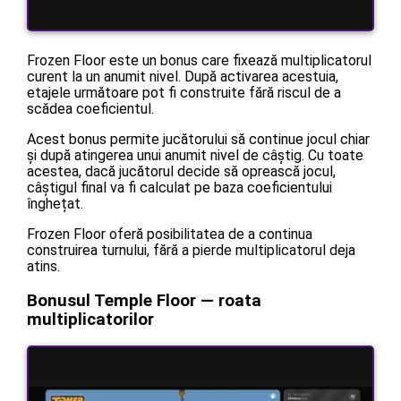
Frozen Floor este un bonus care fixează multiplicatorul
curent la un anumit nivel. După activarea acestuia,
etajele următoare pot fi construite fără riscul de a
scădea coeficientul.
Acest bonus permite jucătorului să continue jocul chiar
și după atingerea unui anumit nivel de câștig. Cu toate
acestea, dacă jucătorul decide să oprească jocul,
câștigul final va fi calculat pe baza coeficientului
înghețat.
Frozen Floor oferă posibilitatea de a continua
construirea turnului, fără a pierde multiplicatorul deja
atins.
Bonusul Temple Floor — roata
multiplicatorilor