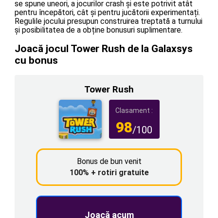
se spune uneori, a jocurilor crash și este potrivit atât
pentru începători, cât și pentru jucătorii experimentați.
Regulile jocului presupun construirea treptată a turnului
și posibilitatea de a obține bonusuri suplimentare.
Joacă jocul Tower Rush de la Galaxsys
cu bonus
Tower Rush
Clasament :
98
/100
Bonus de bun venit
100% + rotiri gratuite
Joacă acum