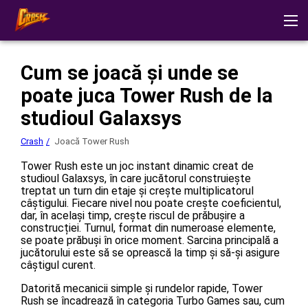
Crash
Recenzii
Descărcați aplicația
Modul demo
Strategii
Cum se joacă și unde se
Alte jocuri
Joacă la cazinou
poate juca Tower Rush de la
studioul Galaxsys
Crash
Joacă Tower Rush
Tower Rush este un joc instant dinamic creat de
studioul Galaxsys, în care jucătorul construiește
treptat un turn din etaje și crește multiplicatorul
câștigului. Fiecare nivel nou poate crește coeficientul,
dar, în același timp, crește riscul de prăbușire a
construcției. Turnul, format din numeroase elemente,
se poate prăbuși în orice moment. Sarcina principală a
jucătorului este să se oprească la timp și să-și asigure
câștigul curent.
Datorită mecanicii simple și rundelor rapide, Tower
Rush se încadrează în categoria Turbo Games sau, cum