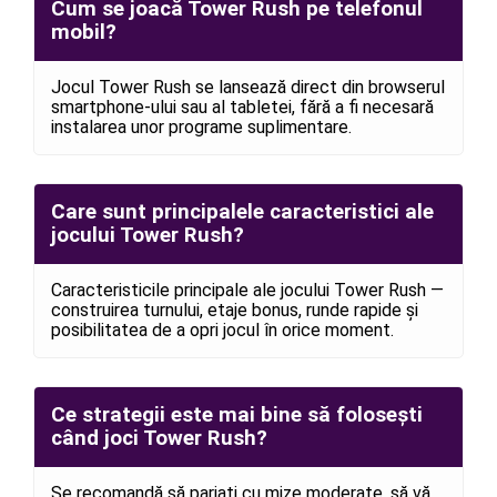
Cum se joacă Tower Rush pe telefonul
mobil?
Jocul Tower Rush se lansează direct din browserul
smartphone-ului sau al tabletei, fără a fi necesară
instalarea unor programe suplimentare.
Care sunt principalele caracteristici ale
jocului Tower Rush?
Caracteristicile principale ale jocului Tower Rush —
construirea turnului, etaje bonus, runde rapide și
posibilitatea de a opri jocul în orice moment.
Ce strategii este mai bine să folosești
când joci Tower Rush?
Se recomandă să pariați cu mize moderate, să vă